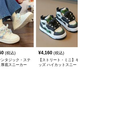
60
¥
4,160
¥
3,260
(税込)
(税込)
(税込)
ァンタジック・ステ
【ストリート・ミニ】キ
ハイカットスニーカー
】厚底スニーカー
ッズ ハイカットスニー
星型デザイン厚底ハイカ
ト×パステル | 3D
カー ブラック×グリーン
ットキッズシューズ
フライアクセント
| チャンキーシューレー
ンキーシューレース
ス 厚底 タフデザイン
リー