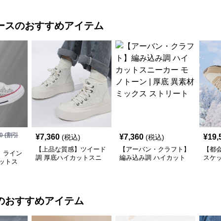
ース
のおすすめアイテム
0
(割引
¥
7,360
¥
7,360
¥
19,
(税込)
(税込)
【上品な質感】ツイード
【アーバン・クラフト】
【都
】ライン
調 厚底ハイカットスニ
編み込み調 ハイカット
スケ
ットス
ーカー ホワイト | プラッ
スニーカー モノトーン |
ーカー
 | キラ
トフォーム 異素材コン
厚底 異素材ミックス ス
| 厚
サテンリ
ビ クラシック
トリート
クデ
のおすすめアイテム