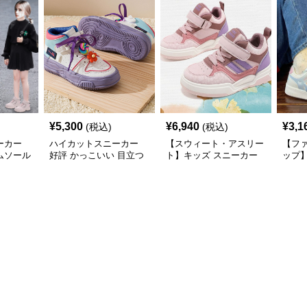
¥
5,300
¥
6,940
¥
3,1
(税込)
(税込)
ーカー
ハイカットスニーカー
【スウィート・アスリー
【フ
ムソール
好評 かっこいい 目立つ
ト】キッズ スニーカー
ップ
ーカー
遊び心 おしゃれ スタイ
ピンク×パープル | ベル
ホワイ
リッシュ オールシーズ
クロ仕様 厚底 クッショ
バタ
ン すべりにくい 快適歩
ンソール ガールズ
チャ
行 グリップ力
ガー