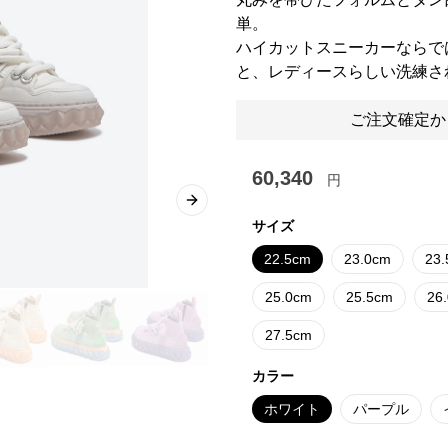
単。
ハイカットスニーカーならで
と、レディースらしい洗練さ
ご注文確定か
60,340
円
Next slide
サイズ
22.5cm
23.0cm
23
25.0cm
25.5cm
26
27.5cm
カラー
ホワイト
パープル