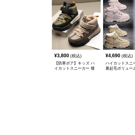
¥
3,800
¥
4,690
(税込)
(税込)
【防寒ボア】キッズ ハ
ハイカットスニ
イカットスニーカー 撥
裏起毛ボリュー
水 | ベルクロ 厚底 滑り
ハイカットスニ
止め 通学 アウトドア