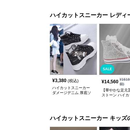
ハイカットスニーカー
レディ
SALE
¥
1618
¥
3,380
(税込)
¥
14,560
前)
ハイカットスニーカー
【華やかな足元
ダメージデニム 厚底ソ
ストーン ハイカ
ール カジュアル デイリ
ニーカー ホワイト
ーコーデ スタイルアッ
キラ ビジュー 
プ かわいい 学校 日常使
ボン
い 履きやすい
ハイカットスニーカー
キッズ