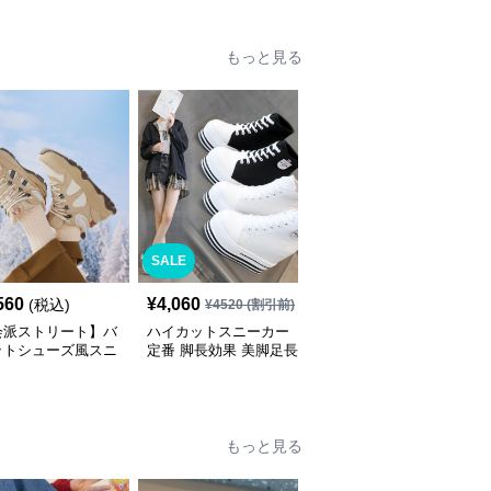
もっと見る
SALE
SALE
560
¥
4,060
¥
5,830
(税込)
¥
4520
(割引前)
¥
6480
(割引前)
会派ストリート】バ
ハイカットスニーカー
ハイカットスニーカー
ットシューズ風スニ
定番 脚長効果 美脚足長
定番 厚底 美脚効果 スタ
 ネイビー×グレー
ボリュームハイカット
イルアップ 歩きやすい
底 メッシュ切替 テッ
厚底 おしゃれ スタイリ
疲れにくい サイドジッ
ザイン
ッシュ きれいめカジュ
プ 履きやすい カジュア
アル 可愛い かわいい
ル 綺麗 おしゃれ
もっと見る