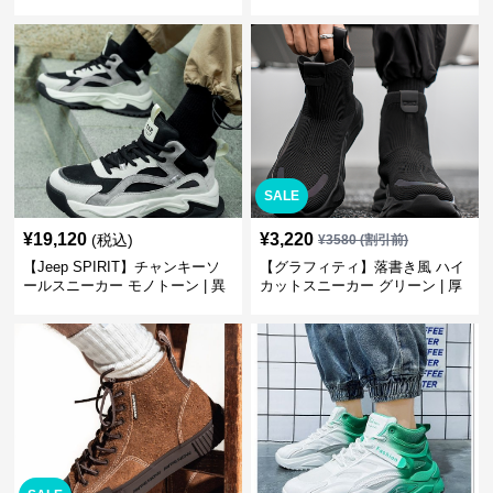
ワイト | 厚底 カジュアル
SALE
¥
19,120
¥
3,220
(税込)
¥
3580
(割引前)
【Jeep SPIRIT】チャンキーソ
【グラフィティ】落書き風 ハイ
ールスニーカー モノトーン | 異
カットスニーカー グリーン | 厚
素材ミックス 厚底
底 キャンバス ストリート