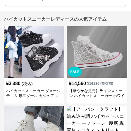
ハイカットスニーカーレディースの人気アイテム
SALE
¥
3,380
¥
14,560
(税込)
¥
16180
(割引前)
ハイカットスニーカー ダメージ
【華やかな足元】ラインストー
デニム 厚底ソール カジュアル
ン ハイカットスニーカー ホワイ
デイリーコーデ スタイルアップ
ト | キラキラ ビジュー サテンリ
かわいい 学校 日常使い 履きや
ボン
すい