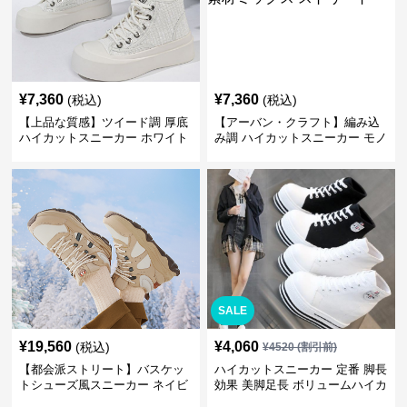
¥
7,360
¥
7,360
(税込)
(税込)
【上品な質感】ツイード調 厚底
【アーバン・クラフト】編み込
ハイカットスニーカー ホワイト
み調 ハイカットスニーカー モノ
| プラットフォーム 異素材コン
トーン | 厚底 異素材ミックス ス
ビ クラシック
トリート
SALE
¥
19,560
¥
4,060
(税込)
¥
4520
(割引前)
【都会派ストリート】バスケッ
ハイカットスニーカー 定番 脚長
トシューズ風スニーカー ネイビ
効果 美脚足長 ボリュームハイカ
ー×グレー | 厚底 メッシュ切替
ット 厚底 おしゃれ スタイリッ