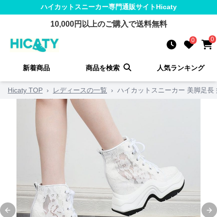
ハイカットスニーカー
専門通販サイト
Hicaty
10,000
円以上のご購入で送料無料
0
0
新着商品
商品を検索
人気ランキング
Hicaty TOP
›
レディースの一覧
›
ハイカットスニーカー 美脚足長 
Previous slide
Ne