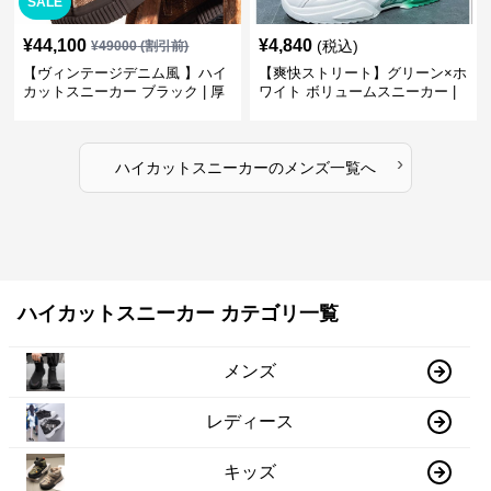
SALE
¥
44,100
¥
4,840
(税込)
¥
49000
(割引前)
【ヴィンテージデニム風 】ハイ
【爽快ストリート】グリーン×ホ
カットスニーカー ブラック | 厚
ワイト ボリュームスニーカー |
底 異素材コンビ レオパードアク
グラデーションカラー 厚底 テッ
セント
クデザイン
›
ハイカットスニーカー
の
メンズ
一覧へ
ハイカットスニーカー カテゴリ一覧
メンズ
レディース
キッズ