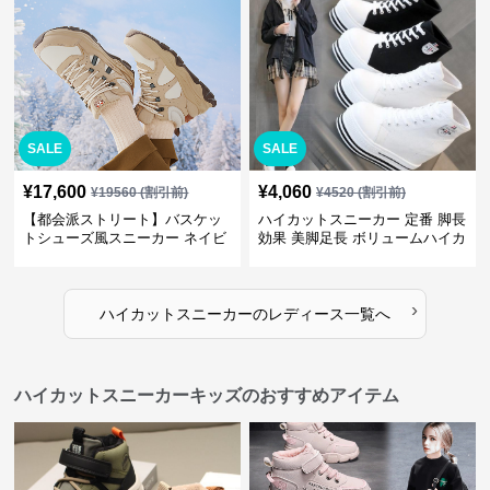
SALE
SALE
¥
17,600
¥
4,060
¥
19560
(割引前)
¥
4520
(割引前)
【都会派ストリート】バスケッ
ハイカットスニーカー 定番 脚長
トシューズ風スニーカー ネイビ
効果 美脚足長 ボリュームハイカ
ー×グレー | 厚底 メッシュ切替
ット 厚底 おしゃれ スタイリッ
テックデザイン
シュ きれいめカジュアル 可愛い
かわいい
›
ハイカットスニーカー
の
レディース
一覧へ
ハイカットスニーカーキッズのおすすめアイテム