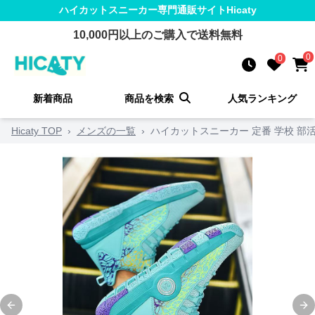
ハイカットスニーカー
専門通販サイト
Hicaty
10,000
円以上のご購入で送料無料
0
0
新着商品
商品を検索
人気ランキング
Hicaty TOP
›
メンズの一覧
›
ハイカットスニーカー 定番 学校 部
Previous slide
Ne