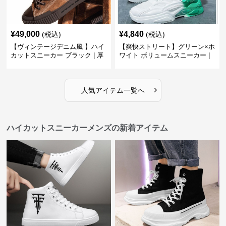
¥
49,000
¥
4,840
(税込)
(税込)
【ヴィンテージデニム風 】ハイ
【爽快ストリート】グリーン×ホ
カットスニーカー ブラック | 厚
ワイト ボリュームスニーカー |
底 異素材コンビ レオパードアク
グラデーションカラー 厚底 テッ
セント
クデザイン
›
人気アイテム一覧へ
ハイカットスニーカーメンズの新着アイテム