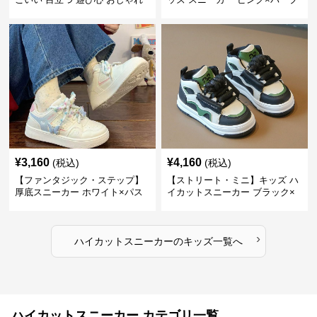
スタイリッシュ オールシーズン
ル | ベルクロ仕様 厚底 クッショ
すべりにくい 快適歩行 グリップ
ンソール ガールズ
力
¥
3,160
¥
4,160
(税込)
(税込)
【ファンタジック・ステップ】
【ストリート・ミニ】キッズ ハ
厚底スニーカー ホワイト×パス
イカットスニーカー ブラック×
テル | 3Dバタフライアクセント
グリーン | チャンキーシューレ
チャンキーシューレース ガーリ
ース 厚底 タフデザイン
ー
›
ハイカットスニーカー
の
キッズ
一覧へ
ハイカットスニーカー カテゴリ一覧