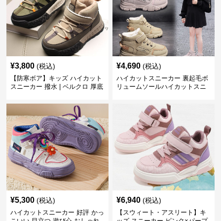
¥
3,800
¥
4,690
(税込)
(税込)
【防寒ボア】キッズ ハイカット
ハイカットスニーカー 裏起毛ボ
スニーカー 撥水 | ベルクロ 厚底
リュームソールハイカットスニ
滑り止め 通学 アウトドア
ーカー
¥
5,300
¥
6,940
(税込)
(税込)
ハイカットスニーカー 好評 かっ
【スウィート・アスリート】キ
こいい 目立つ 遊び心 おしゃれ
ッズ スニーカー ピンク×パープ