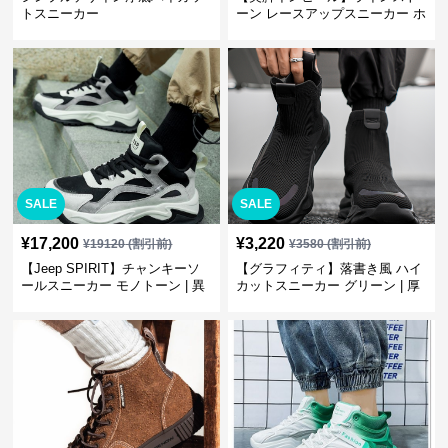
トスニーカー
ーン レースアップスニーカー ホ
ワイト | 厚底 カジュアル
SALE
SALE
¥
17,200
¥
3,220
¥
19120
(割引前)
¥
3580
(割引前)
【Jeep SPIRIT】チャンキーソ
【グラフィティ】落書き風 ハイ
ールスニーカー モノトーン | 異
カットスニーカー グリーン | 厚
素材ミックス 厚底
底 キャンバス ストリート