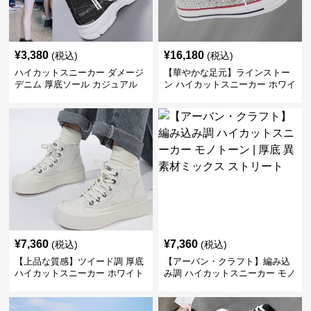
¥
3,380
¥
16,180
(税込)
(税込)
ハイカットスニーカー ダメージ
【華やかな足元】ラインストー
デニム 厚底ソール カジュアル
ン ハイカットスニーカー ホワイ
デイリーコーデ スタイルアップ
ト | キラキラ ビジュー サテンリ
かわいい 学校 日常使い 履きや
ボン
すい
¥
7,360
¥
7,360
(税込)
(税込)
【上品な質感】ツイード調 厚底
【アーバン・クラフト】編み込
ハイカットスニーカー ホワイト
み調 ハイカットスニーカー モノ
| プラットフォーム 異素材コン
トーン | 厚底 異素材ミックス ス
ビ クラシック
トリート