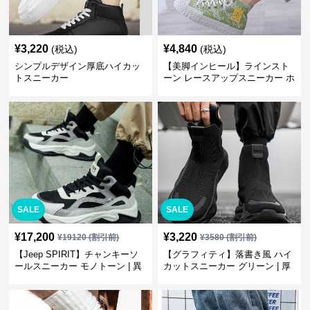
¥
3,220
¥
4,840
(税込)
(税込)
シンプルデザイン厚底ハイカッ
【美脚インヒール】ラインスト
トスニーカー
ーン レースアップスニーカー ホ
ワイト | 厚底 カジュアル
SALE
SALE
¥
17,200
¥
3,220
¥
19120
(割引前)
¥
3580
(割引前)
【Jeep SPIRIT】チャンキーソ
【グラフィティ】落書き風 ハイ
ールスニーカー モノトーン | 異
カットスニーカー グリーン | 厚
素材ミックス 厚底
底 キャンバス ストリート