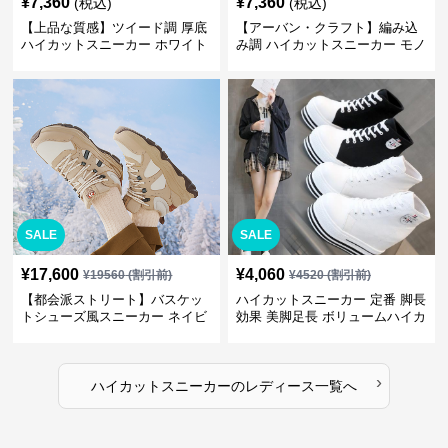
¥
7,360
¥
7,360
(税込)
(税込)
【上品な質感】ツイード調 厚底
【アーバン・クラフト】編み込
ハイカットスニーカー ホワイト
み調 ハイカットスニーカー モノ
| プラットフォーム 異素材コン
トーン | 厚底 異素材ミックス ス
ビ クラシック
トリート
SALE
SALE
¥
17,600
¥
4,060
¥
19560
(割引前)
¥
4520
(割引前)
【都会派ストリート】バスケッ
ハイカットスニーカー 定番 脚長
トシューズ風スニーカー ネイビ
効果 美脚足長 ボリュームハイカ
ー×グレー | 厚底 メッシュ切替
ット 厚底 おしゃれ スタイリッ
テックデザイン
シュ きれいめカジュアル 可愛い
かわいい
›
ハイカットスニーカー
の
レディース
一覧へ