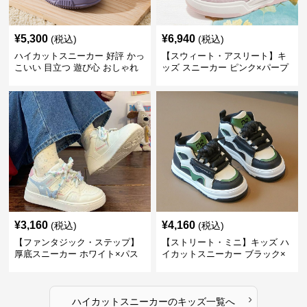
¥
5,300
¥
6,940
(税込)
(税込)
ハイカットスニーカー 好評 かっ
【スウィート・アスリート】キ
こいい 目立つ 遊び心 おしゃれ
ッズ スニーカー ピンク×パープ
スタイリッシュ オールシーズン
ル | ベルクロ仕様 厚底 クッショ
すべりにくい 快適歩行 グリップ
ンソール ガールズ
力
¥
3,160
¥
4,160
(税込)
(税込)
【ファンタジック・ステップ】
【ストリート・ミニ】キッズ ハ
厚底スニーカー ホワイト×パス
イカットスニーカー ブラック×
テル | 3Dバタフライアクセント
グリーン | チャンキーシューレ
チャンキーシューレース ガーリ
ース 厚底 タフデザイン
ー
›
ハイカットスニーカー
の
キッズ
一覧へ