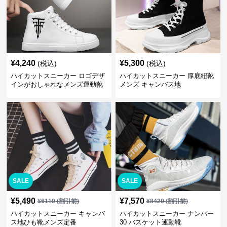
¥
4,240
¥
5,300
(税込)
(税込)
ハイカットスニーカー ロゴデザ
ハイカットスニーカー 厚底紐靴
インがおしゃれなメンズ運動靴
メンズ キャンバス地
SALE
SALE
¥
5,490
¥
7,570
¥
6110
(割引前)
¥
8420
(割引前)
ハイカットスニーカー キャンバ
ハイカットスニーカー ナンバー
ス地ひも靴メンズ定番
30 バスケット運動靴