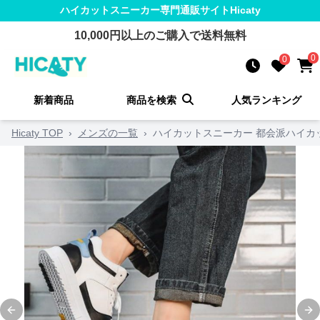
ハイカットスニーカー
専門通販サイト
Hicaty
10,000
円以上のご購入で送料無料
0
0
新着商品
商品を検索
人気ランキング
Hicaty TOP
›
メンズの一覧
›
ハイカットスニーカー 都会派ハイカ
Previous slide
Ne