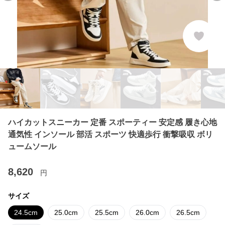
ハイカットスニーカー 定番 スポーティー 安定感 履き心地
通気性 インソール 部活 スポーツ 快適歩行 衝撃吸収 ボリ
ュームソール
8,620
円
サイズ
24.5cm
25.0cm
25.5cm
26.0cm
26.5cm