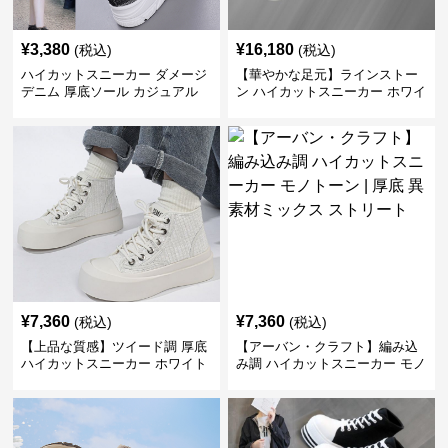
¥
3,380
¥
16,180
(税込)
(税込)
ハイカットスニーカー ダメージ
【華やかな足元】ラインストー
デニム 厚底ソール カジュアル
ン ハイカットスニーカー ホワイ
デイリーコーデ スタイルアップ
ト | キラキラ ビジュー サテンリ
かわいい 学校 日常使い 履きや
ボン
すい
¥
7,360
¥
7,360
(税込)
(税込)
【上品な質感】ツイード調 厚底
【アーバン・クラフト】編み込
ハイカットスニーカー ホワイト
み調 ハイカットスニーカー モノ
| プラットフォーム 異素材コン
トーン | 厚底 異素材ミックス ス
ビ クラシック
トリート