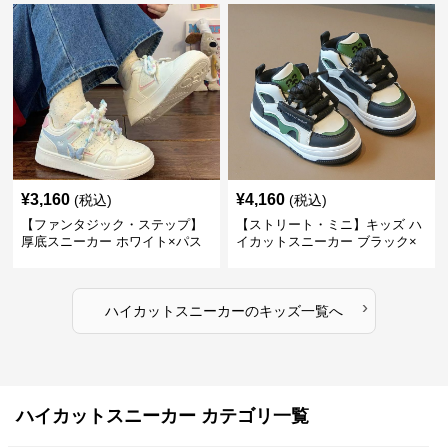
すべりにくい 快適歩行 グリップ
ンソール ガールズ
力
¥
3,160
¥
4,160
(税込)
(税込)
【ファンタジック・ステップ】
【ストリート・ミニ】キッズ ハ
厚底スニーカー ホワイト×パス
イカットスニーカー ブラック×
テル | 3Dバタフライアクセント
グリーン | チャンキーシューレ
チャンキーシューレース ガーリ
ース 厚底 タフデザイン
ー
›
ハイカットスニーカー
の
キッズ
一覧へ
ハイカットスニーカー カテゴリ一覧