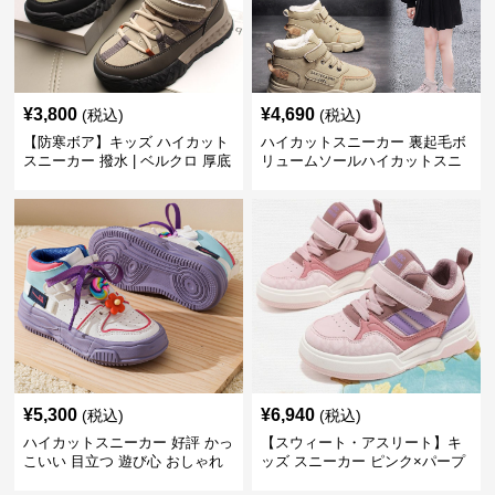
¥
3,800
¥
4,690
(税込)
(税込)
【防寒ボア】キッズ ハイカット
ハイカットスニーカー 裏起毛ボ
スニーカー 撥水 | ベルクロ 厚底
リュームソールハイカットスニ
滑り止め 通学 アウトドア
ーカー
¥
5,300
¥
6,940
(税込)
(税込)
ハイカットスニーカー 好評 かっ
【スウィート・アスリート】キ
こいい 目立つ 遊び心 おしゃれ
ッズ スニーカー ピンク×パープ
スタイリッシュ オールシーズン
ル | ベルクロ仕様 厚底 クッショ