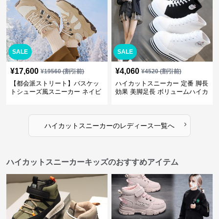
SALE
SALE
¥
17,600
¥
4,060
¥
19560
(割引前)
¥
4520
(割引前)
【都会派ストリート】バスケッ
ハイカットスニーカー 定番 脚長
トシューズ風スニーカー ネイビ
効果 美脚足長 ボリュームハイカ
ー×グレー | 厚底 メッシュ切替
ット 厚底 おしゃれ スタイリッ
テックデザイン
シュ きれいめカジュアル 可愛い
かわいい
›
ハイカットスニーカー
の
レディース
一覧へ
ハイカットスニーカーキッズのおすすめアイテム