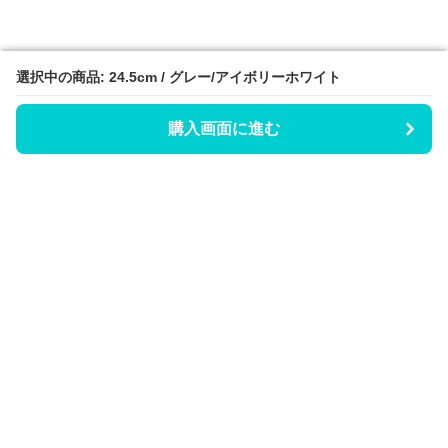
選択中の商品: 24.5cm / グレー/アイボリーホワイト
選択中の商品: 24.5cm / グレー/アイボリーホワイト
購入画面に進む
購入画面に進む
Hicaty
について
会社概要