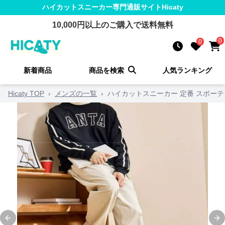
ハイカットスニーカー
専門通販サイト
Hicaty
10,000
円以上のご購入で送料無料
0
0
新着商品
商品を検索
人気ランキング
Hicaty TOP
›
メンズの一覧
›
ハイカットスニーカー 定番 スポーテ
Previous slide
Ne