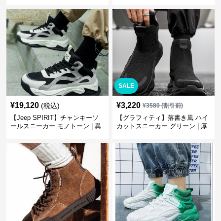
ワイト | 厚底 カジュアル
SALE
¥
19,120
¥
3,220
(税込)
¥
3580
(割引前)
【Jeep SPIRIT】チャンキーソ
【グラフィティ】落書き風 ハイ
ールスニーカー モノトーン | 異
カットスニーカー グリーン | 厚
素材ミックス 厚底
底 キャンバス ストリート