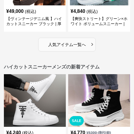
¥
49,000
¥
4,840
(税込)
(税込)
【ヴィンテージデニム風 】ハイ
【爽快ストリート】グリーン×ホ
カットスニーカー ブラック | 厚
ワイト ボリュームスニーカー |
底 異素材コンビ レオパードアク
グラデーションカラー 厚底 テッ
セント
クデザイン
›
人気アイテム一覧へ
ハイカットスニーカーメンズの新着アイテム
SALE
¥
4,240
¥
4,770
(税込)
¥
5300
(割引前)