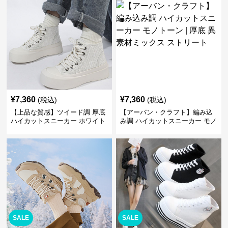
すい
¥
7,360
¥
7,360
(税込)
(税込)
【上品な質感】ツイード調 厚底
【アーバン・クラフト】編み込
ハイカットスニーカー ホワイト
み調 ハイカットスニーカー モノ
| プラットフォーム 異素材コン
トーン | 厚底 異素材ミックス ス
ビ クラシック
トリート
SALE
SALE