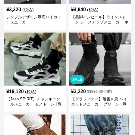
¥
3,220
¥
4,840
(税込)
(税込)
シンプルデザイン厚底ハイカッ
【美脚インヒール】ラインスト
トスニーカー
ーン レースアップスニーカー ホ
ワイト | 厚底 カジュアル
SALE
¥
19,120
¥
3,220
(税込)
¥
3580
(割引前)
【Jeep SPIRIT】チャンキーソ
【グラフィティ】落書き風 ハイ
ールスニーカー モノトーン | 異
カットスニーカー グリーン | 厚
素材ミックス 厚底
底 キャンバス ストリート