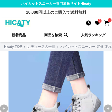
ハイカットスニーカー
専門通販サイト
Hicaty
10,000
円以上のご購入で送料無料
0
0
新着商品
商品を検索
人気ランキング
Hicaty TOP
›
レディースの一覧
›
ハイカットスニーカー 定番 疲れ
Previous slide
Ne