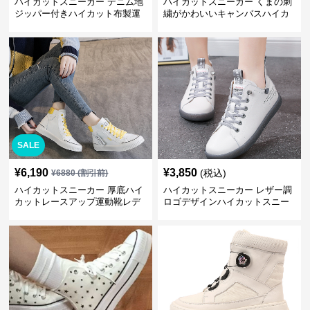
ハイカットスニーカー デニム地
ハイカットスニーカー くまの刺
ジッパー付きハイカット布製運
繍がかわいいキャンバスハイカ
動靴
ット靴
SALE
¥
6,190
¥
3,850
(税込)
¥
6880
(割引前)
ハイカットスニーカー 厚底ハイ
ハイカットスニーカー レザー調
カットレースアップ運動靴レデ
ロゴデザインハイカットスニー
ィース
カー