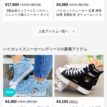
¥
17,600
¥
4,060
¥
19560
(割引前)
¥
4520
(割引前)
【都会派ストリート】バスケッ
ハイカットスニーカー 定番 脚長
トシューズ風スニーカー ネイビ
効果 美脚足長 ボリュームハイカ
ー×グレー | 厚底 メッシュ切替
ット 厚底 おしゃれ スタイリッ
テックデザイン
シュ きれいめカジュアル 可愛い
かわいい
›
人気アイテム一覧へ
ハイカットスニーカーレディースの新着アイテム
SALE
¥
4,460
¥
4,100
(税込)
¥
4960
(割引前)