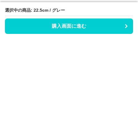
選択中の商品: 22.5cm / グレー
選択中の商品: 22.5cm / グレー
購入画面に進む
購入画面に進む
Hicaty
について
会社概要
利用規約