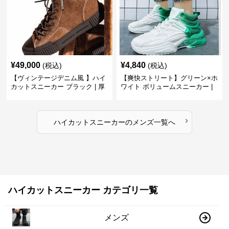
¥
49,000
¥
4,840
(税込)
(税込)
【ヴィンテージデニム風 】ハイ
【爽快ストリート】グリーン×ホ
カットスニーカー ブラック | 厚
ワイト ボリュームスニーカー |
底 異素材コンビ レオパードアク
グラデーションカラー 厚底 テッ
セント
クデザイン
›
ハイカットスニーカー
の
メンズ
一覧へ
ハイカットスニーカー カテゴリ一覧
メンズ