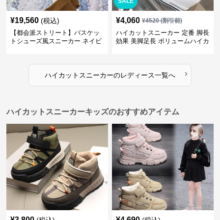
SALE
¥
19,560
¥
4,060
(税込)
¥
4520
(割引前)
【都会派ストリート】バスケッ
ハイカットスニーカー 定番 脚長
トシューズ風スニーカー ネイビ
効果 美脚足長 ボリュームハイカ
ー×グレー | 厚底 メッシュ切替
ット 厚底 おしゃれ スタイリッ
テックデザイン
シュ きれいめカジュアル 可愛い
かわいい
›
ハイカットスニーカー
の
レディース
一覧へ
ハイカットスニーカーキッズのおすすめアイテム
¥
3,800
¥
4,690