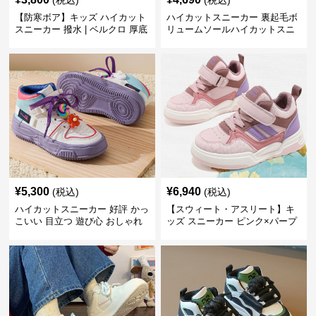
(税込)
(税込)
【防寒ボア】キッズ ハイカット
ハイカットスニーカー 裏起毛ボ
スニーカー 撥水 | ベルクロ 厚底
リュームソールハイカットスニ
滑り止め 通学 アウトドア
ーカー
¥
5,300
¥
6,940
(税込)
(税込)
ハイカットスニーカー 好評 かっ
【スウィート・アスリート】キ
こいい 目立つ 遊び心 おしゃれ
ッズ スニーカー ピンク×パープ
スタイリッシュ オールシーズン
ル | ベルクロ仕様 厚底 クッショ
すべりにくい 快適歩行 グリップ
ンソール ガールズ
力