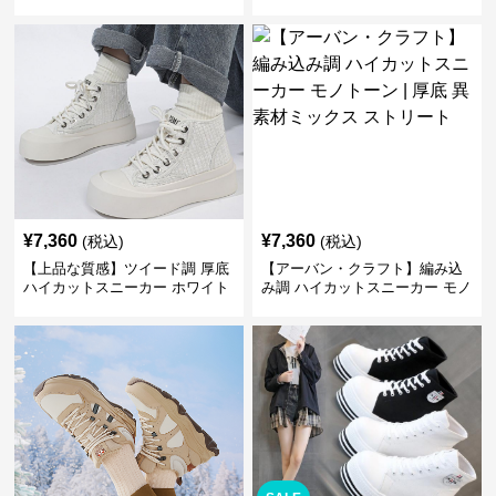
デイリーコーデ スタイルアップ
ト | キラキラ ビジュー サテンリ
かわいい 学校 日常使い 履きや
ボン
すい
¥
7,360
¥
7,360
(税込)
(税込)
【上品な質感】ツイード調 厚底
【アーバン・クラフト】編み込
ハイカットスニーカー ホワイト
み調 ハイカットスニーカー モノ
| プラットフォーム 異素材コン
トーン | 厚底 異素材ミックス ス
ビ クラシック
トリート