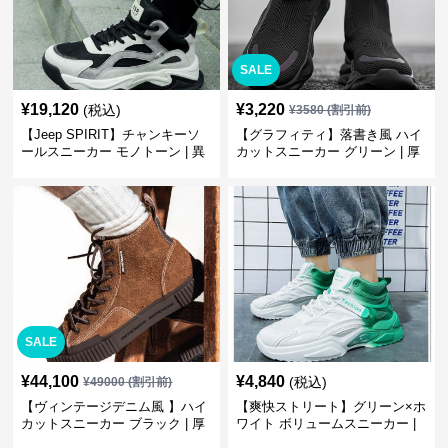
SALE
¥
19,120
¥
3,220
(税込)
¥
3580
(割引前)
【Jeep SPIRIT】チャンキーソ
【グラフィティ】落書き風 ハイ
ールスニーカー モノトーン | 異
カットスニーカー グリーン | 厚
素材ミックス 厚底
底 キャンバス ストリート
SALE
¥
44,100
¥
4,840
(税込)
¥
49000
(割引前)
【ヴィンテージデニム風 】ハイ
【爽快ストリート】グリーン×ホ
カットスニーカー ブラック | 厚
ワイト ボリュームスニーカー |
底 異素材コンビ レオパードアク
グラデーションカラー 厚底 テッ