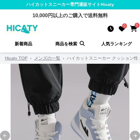
ハイカットスニーカー
専門通販サイト
Hicaty
10,000
円以上のご購入で送料無料
0
0
新着商品
商品を検索
人気ランキング
Hicaty TOP
›
メンズの一覧
›
ハイカットスニーカー クッション性 
Previous slide
Ne