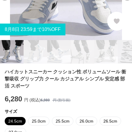
8
月
8
日 23:59まで10%OFF
ハイカットスニーカー クッション性 ボリュームソール 衝
撃吸収 グリップ力 クール カジュアル シンプル 安定感 部
活 スポーツ
6,280
円 (税込)
6,980
円 (割引前)
サイズ
24.5cm
25.0cm
25.5cm
26.0cm
26.5cm