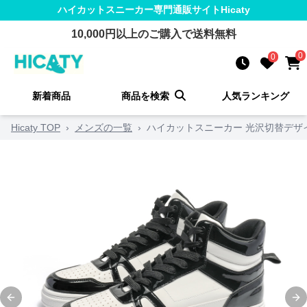
ハイカットスニーカー
専門通販サイト
Hicaty
10,000
円以上のご購入で送料無料
0
0
新着商品
商品を検索
人気ランキング
Hicaty TOP
›
メンズの一覧
›
ハイカットスニーカー 光沢切替デザ
Previous slide
Ne