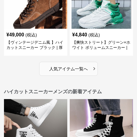
¥
49,000
¥
4,840
(税込)
(税込)
【ヴィンテージデニム風 】ハイ
【爽快ストリート】グリーン×ホ
カットスニーカー ブラック | 厚
ワイト ボリュームスニーカー |
底 異素材コンビ レオパードアク
グラデーションカラー 厚底 テッ
セント
クデザイン
›
人気アイテム一覧へ
ハイカットスニーカーメンズの新着アイテム