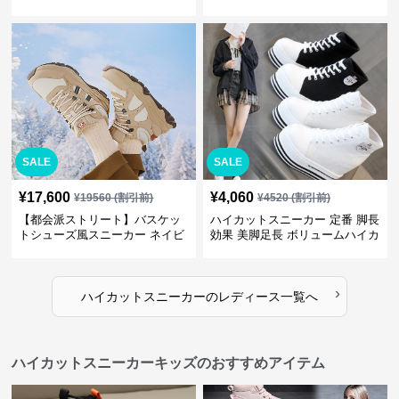
| プラットフォーム 異素材コン
トーン | 厚底 異素材ミックス ス
ビ クラシック
トリート
SALE
SALE
¥
17,600
¥
4,060
¥
19560
(割引前)
¥
4520
(割引前)
【都会派ストリート】バスケッ
ハイカットスニーカー 定番 脚長
トシューズ風スニーカー ネイビ
効果 美脚足長 ボリュームハイカ
ー×グレー | 厚底 メッシュ切替
ット 厚底 おしゃれ スタイリッ
テックデザイン
シュ きれいめカジュアル 可愛い
かわいい
›
ハイカットスニーカー
の
レディース
一覧へ
ハイカットスニーカーキッズのおすすめアイテム