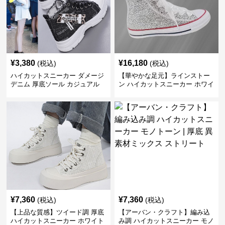
¥
3,380
¥
16,180
(税込)
(税込)
ハイカットスニーカー ダメージ
【華やかな足元】ラインストー
デニム 厚底ソール カジュアル
ン ハイカットスニーカー ホワイ
デイリーコーデ スタイルアップ
ト | キラキラ ビジュー サテンリ
かわいい 学校 日常使い 履きや
ボン
すい
¥
7,360
¥
7,360
(税込)
(税込)
【上品な質感】ツイード調 厚底
【アーバン・クラフト】編み込
ハイカットスニーカー ホワイト
み調 ハイカットスニーカー モノ