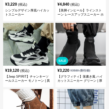
¥
3,220
¥
4,840
(税込)
(税込)
シンプルデザイン厚底ハイカッ
【美脚インヒール】ラインスト
トスニーカー
ーン レースアップスニーカー ホ
ワイト | 厚底 カジュアル
SALE
¥
19,120
¥
3,220
(税込)
¥
3580
(割引前)
【Jeep SPIRIT】チャンキーソ
【グラフィティ】落書き風 ハイ
ールスニーカー モノトーン | 異
カットスニーカー グリーン | 厚
素材ミックス 厚底
底 キャンバス ストリート