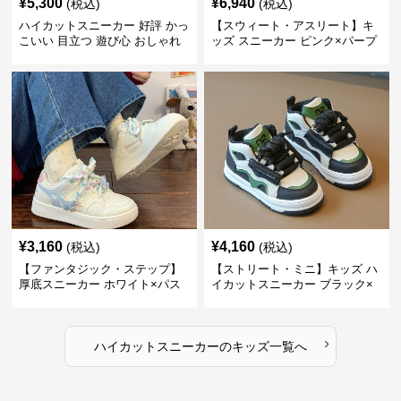
¥
5,300
¥
6,940
(税込)
(税込)
ハイカットスニーカー 好評 かっ
【スウィート・アスリート】キ
こいい 目立つ 遊び心 おしゃれ
ッズ スニーカー ピンク×パープ
スタイリッシュ オールシーズン
ル | ベルクロ仕様 厚底 クッショ
すべりにくい 快適歩行 グリップ
ンソール ガールズ
力
¥
3,160
¥
4,160
(税込)
(税込)
【ファンタジック・ステップ】
【ストリート・ミニ】キッズ ハ
厚底スニーカー ホワイト×パス
イカットスニーカー ブラック×
テル | 3Dバタフライアクセント
グリーン | チャンキーシューレ
チャンキーシューレース ガーリ
ース 厚底 タフデザイン
ー
›
ハイカットスニーカー
の
キッズ
一覧へ