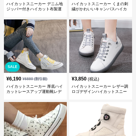
ハイカットスニーカー デニム地
ハイカットスニーカー くまの刺
ジッパー付きハイカット布製運
繍がかわいいキャンバスハイカ
動靴
ット靴
SALE
¥
6,190
¥
3,850
(税込)
¥
6880
(割引前)
ハイカットスニーカー 厚底ハイ
ハイカットスニーカー レザー調
カットレースアップ運動靴レデ
ロゴデザインハイカットスニー
ィース
カー