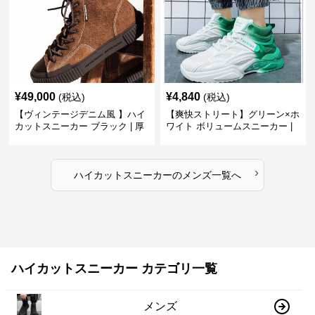
¥
49,000
¥
4,840
(税込)
(税込)
【ヴィンテージデニム風 】ハイ
【爽快ストリート】グリーン×ホ
カットスニーカー ブラック | 厚
ワイト ボリュームスニーカー |
底 異素材コンビ レオパードアク
グラデーションカラー 厚底 テッ
セント
クデザイン
›
ハイカットスニーカー
の
メンズ
一覧へ
ハイカットスニーカー カテゴリ一覧
メンズ