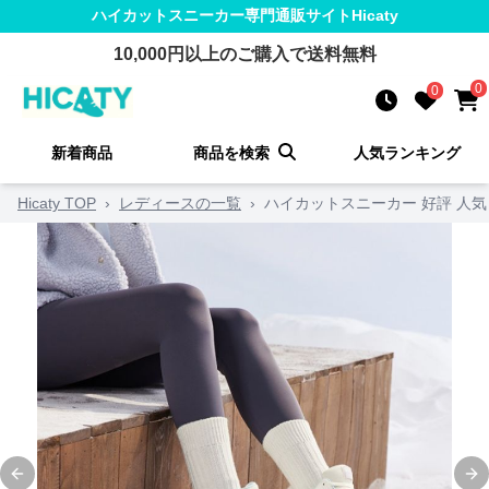
ハイカットスニーカー
専門通販サイト
Hicaty
10,000
円以上のご購入で送料無料
0
0
新着商品
商品を検索
人気ランキング
Hicaty TOP
›
レディースの一覧
›
ハイカットスニーカー 好評 人気
Previous slide
Ne