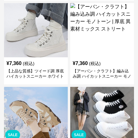
かわいい 学校 日常使い 履きや
ボン
すい
¥
7,360
¥
7,360
(税込)
(税込)
【上品な質感】ツイード調 厚底
【アーバン・クラフト】編み込
ハイカットスニーカー ホワイト
み調 ハイカットスニーカー モノ
| プラットフォーム 異素材コン
トーン | 厚底 異素材ミックス ス
ビ クラシック
トリート
SALE
SALE