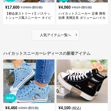
¥
17,600
¥
4,060
¥
19560
(割引前)
¥
4520
(割引前)
【都会派ストリート】バスケッ
ハイカットスニーカー 定番 脚長
トシューズ風スニーカー ネイビ
効果 美脚足長 ボリュームハイカ
ー×グレー | 厚底 メッシュ切替
ット 厚底 おしゃれ スタイリッ
テックデザイン
シュ きれいめカジュアル 可愛い
かわいい
›
人気アイテム一覧へ
ハイカットスニーカーレディースの新着アイテム
SALE
¥
4,460
¥
4,100
(税込)
¥
4960
(割引前)