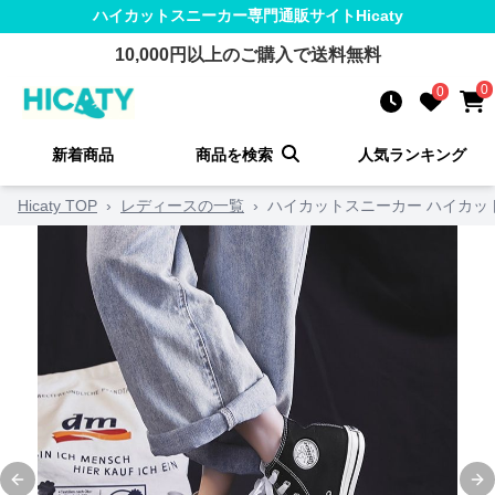
ハイカットスニーカー
専門通販サイト
Hicaty
10,000
円以上のご購入で送料無料
0
0
新着商品
商品を検索
人気ランキング
Hicaty TOP
›
レディースの一覧
›
ハイカットスニーカー ハイカッ
Previous slide
Ne