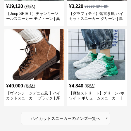
¥
19,120
¥
3,220
(税込)
¥
3580
(割引前)
【Jeep SPIRIT】チャンキーソ
【グラフィティ】落書き風 ハイ
ールスニーカー モノトーン | 異
カットスニーカー グリーン | 厚
素材ミックス 厚底
底 キャンバス ストリート
¥
49,000
¥
4,840
(税込)
(税込)
【ヴィンテージデニム風 】ハイ
【爽快ストリート】グリーン×ホ
カットスニーカー ブラック | 厚
ワイト ボリュームスニーカー |
底 異素材コンビ レオパードアク
グラデーションカラー 厚底 テッ
セント
クデザイン
›
ハイカットスニーカー
の
メンズ
一覧へ