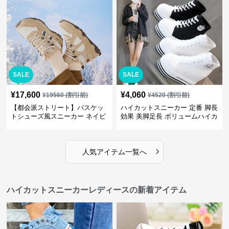
SALE
SALE
¥
17,600
¥
4,060
¥
19560
(割引前)
¥
4520
(割引前)
【都会派ストリート】バスケッ
ハイカットスニーカー 定番 脚長
トシューズ風スニーカー ネイビ
効果 美脚足長 ボリュームハイカ
ー×グレー | 厚底 メッシュ切替
ット 厚底 おしゃれ スタイリッ
テックデザイン
シュ きれいめカジュアル 可愛い
かわいい
›
人気アイテム一覧へ
ハイカットスニーカーレディースの新着アイテム