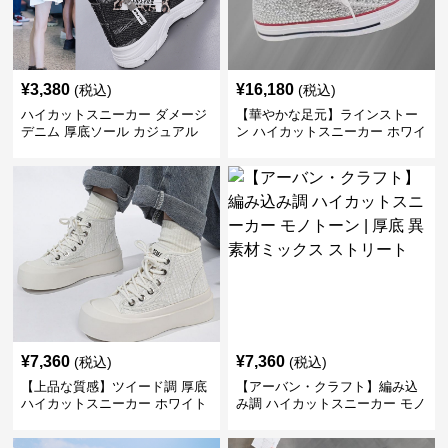
¥
3,380
¥
16,180
(税込)
(税込)
ハイカットスニーカー ダメージ
【華やかな足元】ラインストー
デニム 厚底ソール カジュアル
ン ハイカットスニーカー ホワイ
デイリーコーデ スタイルアップ
ト | キラキラ ビジュー サテンリ
かわいい 学校 日常使い 履きや
ボン
すい
¥
7,360
¥
7,360
(税込)
(税込)
【上品な質感】ツイード調 厚底
【アーバン・クラフト】編み込
ハイカットスニーカー ホワイト
み調 ハイカットスニーカー モノ
| プラットフォーム 異素材コン
トーン | 厚底 異素材ミックス ス
ビ クラシック
トリート