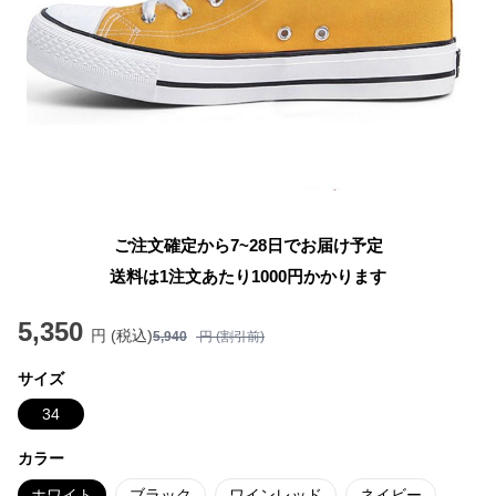
ご注文確定から7~28日でお届け予定
送料は1注文あたり
1000
円かかります
5,350
円 (税込)
5,940
円 (割引前)
サイズ
34
カラー
ホワイト
ブラック
ワインレッド
ネイビー