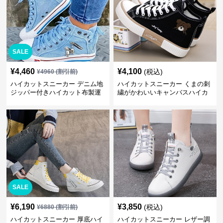
SALE
¥
4,460
¥
4,100
(税込)
¥
4960
(割引前)
ハイカットスニーカー デニム地
ハイカットスニーカー くまの刺
ジッパー付きハイカット布製運
繍がかわいいキャンバスハイカ
動靴
ット靴
SALE
¥
6,190
¥
3,850
(税込)
¥
6880
(割引前)
ハイカットスニーカー 厚底ハイ
ハイカットスニーカー レザー調