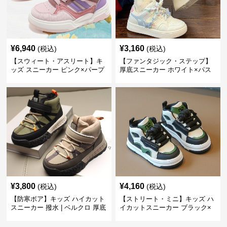
¥
6,940
¥
3,160
(税込)
(税込)
【スウィート・アスリート】キ
【ファンタジック・ステップ】
ッズ スニーカー ピンク×パープ
厚底スニーカー ホワイト×パス
ル | ベルクロ仕様 厚底 クッショ
テル | 3Dバタフライアクセント
ンソール ガールズ
チャンキーシューレース ガーリ
ー
¥
3,800
¥
4,160
(税込)
(税込)
【防寒ボア】キッズ ハイカット
【ストリート・ミニ】キッズ ハ
スニーカー 撥水 | ベルクロ 厚底
イカットスニーカー ブラック×
滑り止め 通学 アウトドア
グリーン | チャンキーシューレ
ース 厚底 タフデザイン