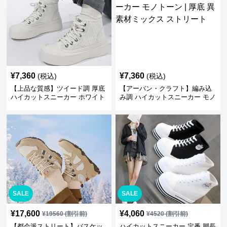
¥
7,360
¥
7,360
(税込)
(税込)
【上品な質感】ツイード調 厚底
【アーバン・クラフト】編み込
ハイカットスニーカー ホワイト
み調 ハイカットスニーカー モノ
| プラットフォーム 異素材コン
トーン | 厚底 異素材ミックス ス
ビ クラシック
トリート
SALE
SALE
¥
17,600
¥
4,060
¥
19560
(割引前)
¥
4520
(割引前)
【都会派ストリート】バスケッ
ハイカットスニーカー 定番 脚長