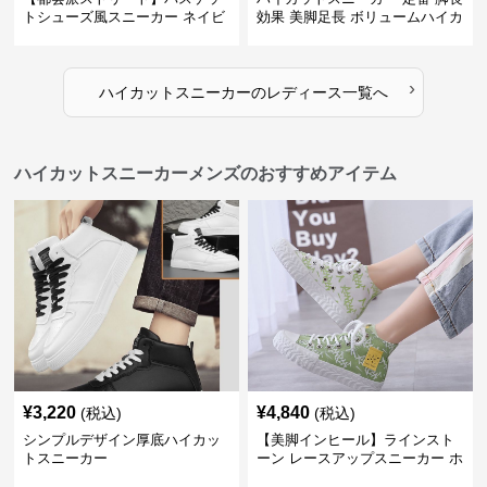
トシューズ風スニーカー ネイビ
効果 美脚足長 ボリュームハイカ
ー×グレー | 厚底 メッシュ切替
ット 厚底 おしゃれ スタイリッ
テックデザイン
シュ きれいめカジュアル 可愛い
かわいい
›
ハイカットスニーカー
の
レディース
一覧へ
ハイカットスニーカーメンズのおすすめアイテム
¥
3,220
¥
4,840
(税込)
(税込)
シンプルデザイン厚底ハイカッ
【美脚インヒール】ラインスト
トスニーカー
ーン レースアップスニーカー ホ
ワイト | 厚底 カジュアル