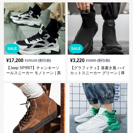
SALE
SALE
¥
17,200
¥
3,220
¥
19120
(割引前)
¥
3580
(割引前)
【Jeep SPIRIT】チャンキーソ
【グラフィティ】落書き風 ハイ
ールスニーカー モノトーン | 異
カットスニーカー グリーン | 厚
素材ミックス 厚底
底 キャンバス ストリート