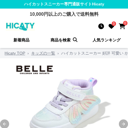
ハイカットスニーカー
専門通販サイト
Hicaty
10,000
円以上のご購入で送料無料
0
0
新着商品
商品を検索
人気ランキング
Hicaty TOP
›
キッズの一覧
›
ハイカットスニーカー 好評 可愛い か
Previous slide
Ne