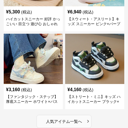
¥
5,300
¥
6,940
(税込)
(税込)
ハイカットスニーカー 好評 かっ
【スウィート・アスリート】キ
こいい 目立つ 遊び心 おしゃれ
ッズ スニーカー ピンク×パープ
スタイリッシュ オールシーズン
ル | ベルクロ仕様 厚底 クッショ
すべりにくい 快適歩行 グリップ
ンソール ガールズ
力
¥
3,160
¥
4,160
(税込)
(税込)
【ファンタジック・ステップ】
【ストリート・ミニ】キッズ ハ
厚底スニーカー ホワイト×パス
イカットスニーカー ブラック×
テル | 3Dバタフライアクセント
グリーン | チャンキーシューレ
チャンキーシューレース ガーリ
ース 厚底 タフデザイン
ー
›
人気アイテム一覧へ