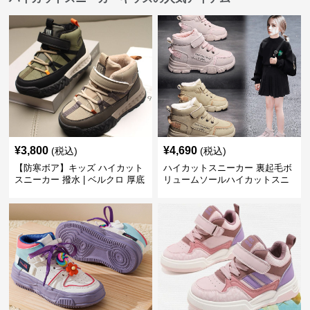
¥
3,800
¥
4,690
(税込)
(税込)
【防寒ボア】キッズ ハイカット
ハイカットスニーカー 裏起毛ボ
スニーカー 撥水 | ベルクロ 厚底
リュームソールハイカットスニ
滑り止め 通学 アウトドア
ーカー