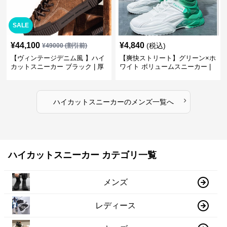
SALE
¥
44,100
¥
4,840
(税込)
¥
49000
(割引前)
【ヴィンテージデニム風 】ハイ
【爽快ストリート】グリーン×ホ
カットスニーカー ブラック | 厚
ワイト ボリュームスニーカー |
底 異素材コンビ レオパードアク
グラデーションカラー 厚底 テッ
セント
クデザイン
›
ハイカットスニーカー
の
メンズ
一覧へ
ハイカットスニーカー カテゴリ一覧
メンズ
レディース