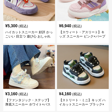
¥
5,300
¥
6,940
(税込)
(税込)
ハイカットスニーカー 好評 かっ
【スウィート・アスリート】キ
こいい 目立つ 遊び心 おしゃれ
ッズ スニーカー ピンク×パープ
スタイリッシュ オールシーズン
ル | ベルクロ仕様 厚底 クッショ
すべりにくい 快適歩行 グリップ
ンソール ガールズ
力
¥
3,160
¥
4,160
(税込)
(税込)
【ファンタジック・ステップ】
【ストリート・ミニ】キッズ ハ
厚底スニーカー ホワイト×パス
イカットスニーカー ブラック×
テル | 3Dバタフライアクセント
グリーン | チャンキーシューレ