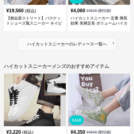
¥
19,560
¥
4,060
(税込)
¥
4520
(割引前)
【都会派ストリート】バスケッ
ハイカットスニーカー 定番 脚長
トシューズ風スニーカー ネイビ
効果 美脚足長 ボリュームハイカ
ー×グレー | 厚底 メッシュ切替
ット 厚底 おしゃれ スタイリッ
テックデザイン
シュ きれいめカジュアル 可愛い
かわいい
›
ハイカットスニーカー
の
レディース
一覧へ
ハイカットスニーカーメンズのおすすめアイテム
SALE
¥
3,220
¥
4,350
(税込)
¥
4840
(割引前)