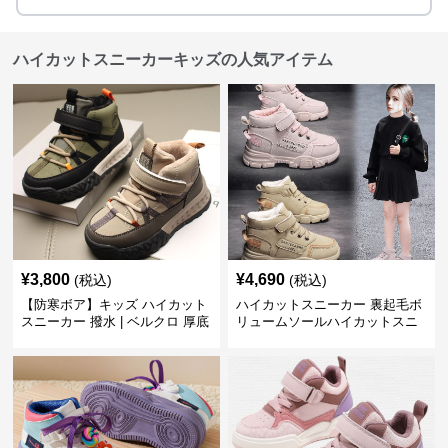
ハイカットスニーカーキッズの人気アイテム
¥
3,800
¥
4,690
(税込)
(税込)
【防寒ボア】キッズ ハイカット
ハイカットスニーカー 裏起毛ボ
スニーカー 撥水 | ベルクロ 厚底
リュームソールハイカットスニ
滑り止め 通学 アウトドア
ーカー