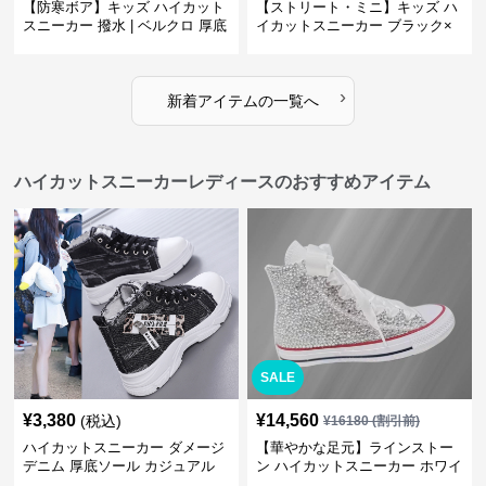
【防寒ボア】キッズ ハイカット
【ストリート・ミニ】キッズ ハ
スニーカー 撥水 | ベルクロ 厚底
イカットスニーカー ブラック×
滑り止め 通学 アウトドア
グリーン | チャンキーシューレ
ース 厚底 タフデザイン
›
新着アイテムの一覧へ
ハイカットスニーカーレディースのおすすめアイテム
SALE
¥
3,380
¥
14,560
(税込)
¥
16180
(割引前)
ハイカットスニーカー ダメージ
【華やかな足元】ラインストー
デニム 厚底ソール カジュアル
ン ハイカットスニーカー ホワイ
デイリーコーデ スタイルアップ
ト | キラキラ ビジュー サテンリ