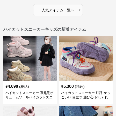
チャンキーシューレース ガーリ
ース 厚底 タフデザイン
ー
›
人気アイテム一覧へ
ハイカットスニーカーキッズの新着アイテム
¥
4,690
¥
5,300
(税込)
(税込)
ハイカットスニーカー 裏起毛ボ
ハイカットスニーカー 好評 かっ
リュームソールハイカットスニ
こいい 目立つ 遊び心 おしゃれ
ーカー
スタイリッシュ オールシーズン
すべりにくい 快適歩行 グリップ
力