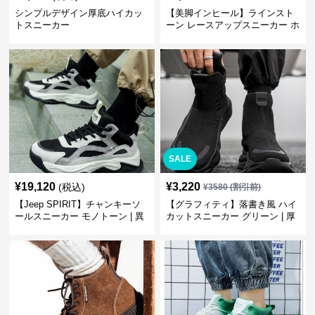
シンプルデザイン厚底ハイカッ
【美脚インヒール】ラインスト
トスニーカー
ーン レースアップスニーカー ホ
ワイト | 厚底 カジュアル
SALE
¥
19,120
¥
3,220
(税込)
¥
3580
(割引前)
【Jeep SPIRIT】チャンキーソ
【グラフィティ】落書き風 ハイ
ールスニーカー モノトーン | 異
カットスニーカー グリーン | 厚
素材ミックス 厚底
底 キャンバス ストリート