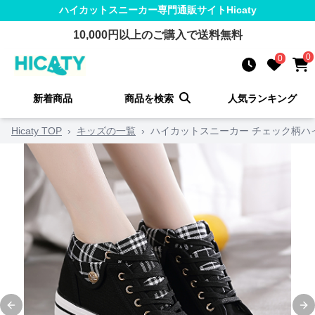
ハイカットスニーカー
専門通販サイト
Hicaty
10,000
円以上のご購入で送料無料
0
0
新着商品
商品を検索
人気ランキング
Hicaty TOP
›
キッズの一覧
›
ハイカットスニーカー チェック柄ハ
Previous slide
Ne