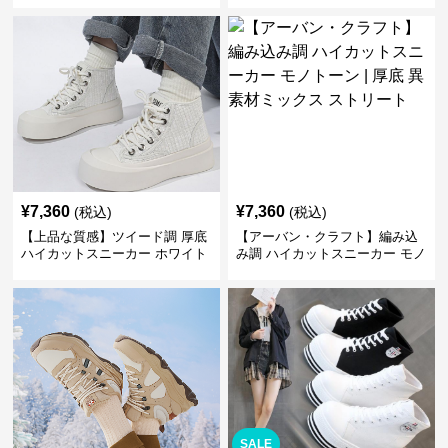
かわいい 学校 日常使い 履きや
ボン
すい
¥
7,360
¥
7,360
(税込)
(税込)
【上品な質感】ツイード調 厚底
【アーバン・クラフト】編み込
ハイカットスニーカー ホワイト
み調 ハイカットスニーカー モノ
| プラットフォーム 異素材コン
トーン | 厚底 異素材ミックス ス
ビ クラシック
トリート
SALE