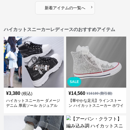
›
新着アイテムの一覧へ
ハイカットスニーカーレディースのおすすめアイテム
SALE
¥
3,380
¥
14,560
(税込)
¥
16180
(割引前)
ハイカットスニーカー ダメージ
【華やかな足元】ラインストー
デニム 厚底ソール カジュアル
ン ハイカットスニーカー ホワイ
デイリーコーデ スタイルアップ
ト | キラキラ ビジュー サテンリ
かわいい 学校 日常使い 履きや
ボン
すい