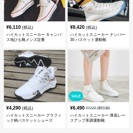
¥
6,110
¥
8,420
(税込)
(税込)
ハイカットスニーカー キャンバ
ハイカットスニーカー ナンバー
ス地ひも靴メンズ定番
30 バスケット運動靴
SALE
¥
4,290
¥
6,490
(税込)
¥
7220
(割引前)
ハイカットスニーカー グラフィ
ハイカットスニーカー 厚底レー
ック柄バスケットシューズ
スアップ革調運動靴