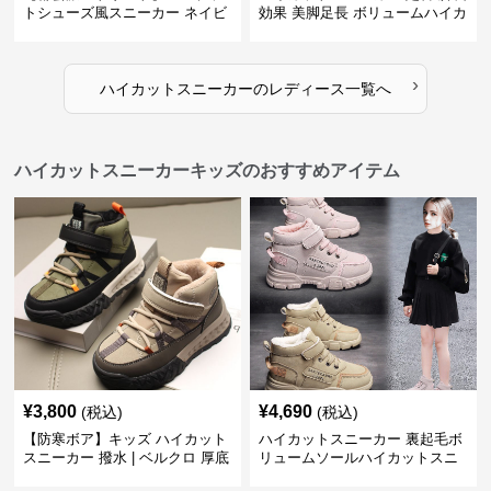
トシューズ風スニーカー ネイビ
効果 美脚足長 ボリュームハイカ
ー×グレー | 厚底 メッシュ切替
ット 厚底 おしゃれ スタイリッ
テックデザイン
シュ きれいめカジュアル 可愛い
かわいい
›
ハイカットスニーカー
の
レディース
一覧へ
ハイカットスニーカーキッズのおすすめアイテム
¥
3,800
¥
4,690
(税込)
(税込)
【防寒ボア】キッズ ハイカット
ハイカットスニーカー 裏起毛ボ
スニーカー 撥水 | ベルクロ 厚底
リュームソールハイカットスニ
滑り止め 通学 アウトドア
ーカー