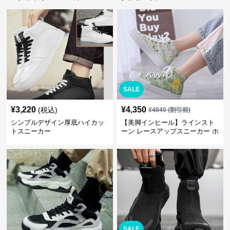
SALE
¥
3,220
¥
4,350
(税込)
¥
4840
(割引前)
シンプルデザイン厚底ハイカッ
【美脚インヒール】ラインスト
トスニーカー
ーン レースアップスニーカー ホ
ワイト | 厚底 カジュアル
SALE