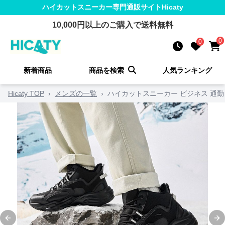
ハイカットスニーカー
専門通販サイト
Hicaty
10,000
円以上のご購入で送料無料
0
0
新着商品
商品を検索
人気ランキング
Hicaty TOP
›
メンズの一覧
›
ハイカットスニーカー ビジネス 通勤
Previous slide
Ne