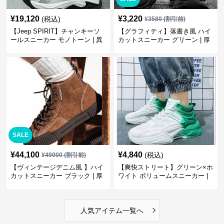
¥
19,120
¥
3,220
(税込)
¥
3580
(割引前)
【Jeep SPIRIT】チャンキーソ
【グラフィティ】落書き風 ハイ
ールスニーカー モノトーン | 異
カットスニーカー グリーン | 厚
素材ミックス 厚底
底 キャンバス ストリート
SALE
¥
44,100
¥
4,840
(税込)
¥
49000
(割引前)
【ヴィンテージデニム風 】ハイ
【爽快ストリート】グリーン×ホ
カットスニーカー ブラック | 厚
ワイト ボリュームスニーカー |
底 異素材コンビ レオパードアク
グラデーションカラー 厚底 テッ
セント
クデザイン
›
人気アイテム一覧へ