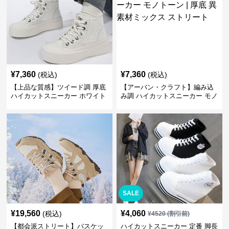
¥
7,360
¥
7,360
(税込)
(税込)
【上品な質感】ツイード調 厚底
【アーバン・クラフト】編み込
ハイカットスニーカー ホワイト
み調 ハイカットスニーカー モノ
| プラットフォーム 異素材コン
トーン | 厚底 異素材ミックス ス
ビ クラシック
トリート
SALE
¥
19,560
¥
4,060
(税込)
¥
4520
(割引前)
【都会派ストリート】バスケッ
ハイカットスニーカー 定番 脚長