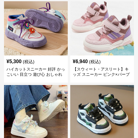
¥
5,300
¥
6,940
(税込)
(税込)
ハイカットスニーカー 好評 かっ
【スウィート・アスリート】キ
こいい 目立つ 遊び心 おしゃれ
ッズ スニーカー ピンク×パープ
スタイリッシュ オールシーズン
ル | ベルクロ仕様 厚底 クッショ
すべりにくい 快適歩行 グリップ
ンソール ガールズ
力