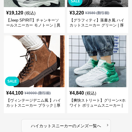
SALE
¥
19,120
¥
3,220
(税込)
¥
3580
(割引前)
【Jeep SPIRIT】チャンキーソ
【グラフィティ】落書き風 ハイ
ールスニーカー モノトーン | 異
カットスニーカー グリーン | 厚
素材ミックス 厚底
底 キャンバス ストリート
SALE
¥
44,100
¥
4,840
(税込)
¥
49000
(割引前)
【ヴィンテージデニム風 】ハイ
【爽快ストリート】グリーン×ホ
カットスニーカー ブラック | 厚
ワイト ボリュームスニーカー |
底 異素材コンビ レオパードアク
グラデーションカラー 厚底 テッ
セント
クデザイン
›
ハイカットスニーカー
の
メンズ
一覧へ