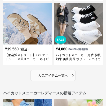
ビ クラシック
トリート
SALE
¥
19,560
¥
4,060
(税込)
¥
4520
(割引前)
【都会派ストリート】バスケッ
ハイカットスニーカー 定番 脚長
トシューズ風スニーカー ネイビ
効果 美脚足長 ボリュームハイカ
ー×グレー | 厚底 メッシュ切替
ット 厚底 おしゃれ スタイリッ
テックデザイン
シュ きれいめカジュアル 可愛い
かわいい
›
人気アイテム一覧へ
ハイカットスニーカーレディースの新着アイテム