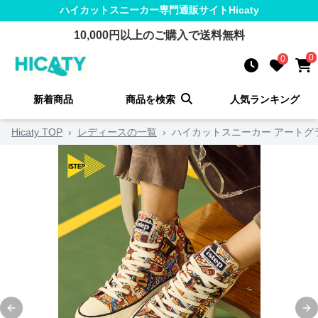
ハイカットスニーカー
専門通販サイト
Hicaty
10,000
円以上のご購入で送料無料
0
0
新着商品
商品を検索
人気ランキング
Hicaty TOP
›
レディースの一覧
›
ハイカットスニーカー アートグ
Previous slide
Ne