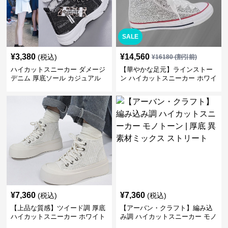
SALE
¥
3,380
¥
14,560
(税込)
¥
16180
(割引前)
ハイカットスニーカー ダメージ
【華やかな足元】ラインストー
デニム 厚底ソール カジュアル
ン ハイカットスニーカー ホワイ
デイリーコーデ スタイルアップ
ト | キラキラ ビジュー サテンリ
かわいい 学校 日常使い 履きや
ボン
すい
¥
7,360
¥
7,360
(税込)
(税込)
【上品な質感】ツイード調 厚底
【アーバン・クラフト】編み込
ハイカットスニーカー ホワイト
み調 ハイカットスニーカー モノ
| プラットフォーム 異素材コン
トーン | 厚底 異素材ミックス ス