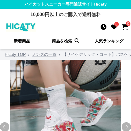
ハイカットスニーカー
専門通販サイト
Hicaty
10,000
円以上のご購入で送料無料
0
0
新着商品
商品を検索
人気ランキング
Hicaty TOP
›
メンズの一覧
›
【サイケデリック・コート】バスケッ
Previous slide
Ne