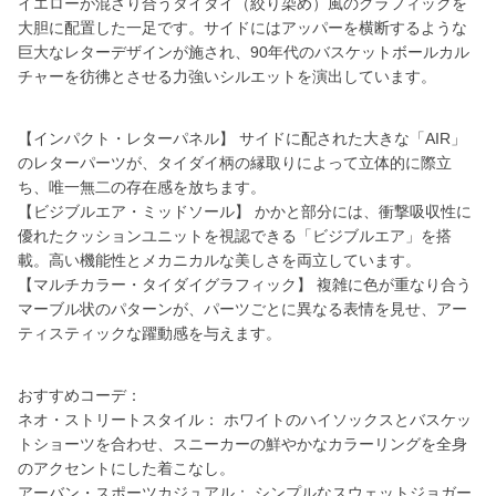
イエローが混ざり合うタイダイ（絞り染め）風のグラフィックを
大胆に配置した一足です。サイドにはアッパーを横断するような
巨大なレターデザインが施され、90年代のバスケットボールカル
チャーを彷彿とさせる力強いシルエットを演出しています。
【インパクト・レターパネル】 サイドに配された大きな「AIR」
のレターパーツが、タイダイ柄の縁取りによって立体的に際立
ち、唯一無二の存在感を放ちます。
【ビジブルエア・ミッドソール】 かかと部分には、衝撃吸収性に
優れたクッションユニットを視認できる「ビジブルエア」を搭
載。高い機能性とメカニカルな美しさを両立しています。
【マルチカラー・タイダイグラフィック】 複雑に色が重なり合う
マーブル状のパターンが、パーツごとに異なる表情を見せ、アー
ティスティックな躍動感を与えます。
おすすめコーデ：
ネオ・ストリートスタイル： ホワイトのハイソックスとバスケッ
トショーツを合わせ、スニーカーの鮮やかなカラーリングを全身
のアクセントにした着こなし。
アーバン・スポーツカジュアル： シンプルなスウェットジョガー