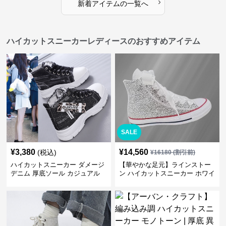
›
新着アイテムの一覧へ
ハイカットスニーカーレディースのおすすめアイテム
SALE
¥
3,380
¥
14,560
(税込)
¥
16180
(割引前)
ハイカットスニーカー ダメージ
【華やかな足元】ラインストー
デニム 厚底ソール カジュアル
ン ハイカットスニーカー ホワイ
デイリーコーデ スタイルアップ
ト | キラキラ ビジュー サテンリ
かわいい 学校 日常使い 履きや
ボン
すい