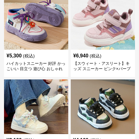
¥
5,300
¥
6,940
(税込)
(税込)
ハイカットスニーカー 好評 かっ
【スウィート・アスリート】キ
こいい 目立つ 遊び心 おしゃれ
ッズ スニーカー ピンク×パープ
スタイリッシュ オールシーズン
ル | ベルクロ仕様 厚底 クッショ
すべりにくい 快適歩行 グリップ
ンソール ガールズ
力