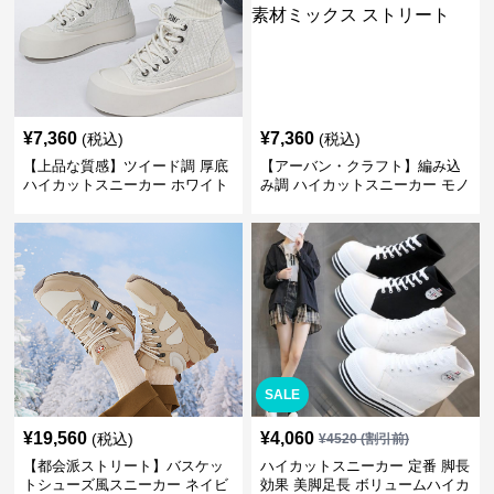
¥
7,360
¥
7,360
(税込)
(税込)
【上品な質感】ツイード調 厚底
【アーバン・クラフト】編み込
ハイカットスニーカー ホワイト
み調 ハイカットスニーカー モノ
| プラットフォーム 異素材コン
トーン | 厚底 異素材ミックス ス
ビ クラシック
トリート
SALE
¥
19,560
¥
4,060
(税込)
¥
4520
(割引前)
【都会派ストリート】バスケッ
ハイカットスニーカー 定番 脚長
トシューズ風スニーカー ネイビ
効果 美脚足長 ボリュームハイカ