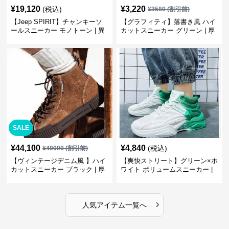
¥
19,120
¥
3,220
(税込)
¥
3580
(割引前)
【Jeep SPIRIT】チャンキーソ
【グラフィティ】落書き風 ハイ
ールスニーカー モノトーン | 異
カットスニーカー グリーン | 厚
素材ミックス 厚底
底 キャンバス ストリート
SALE
¥
44,100
¥
4,840
(税込)
¥
49000
(割引前)
【ヴィンテージデニム風 】ハイ
【爽快ストリート】グリーン×ホ
カットスニーカー ブラック | 厚
ワイト ボリュームスニーカー |
底 異素材コンビ レオパードアク
グラデーションカラー 厚底 テッ
セント
クデザイン
›
人気アイテム一覧へ