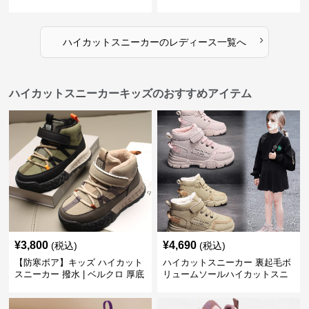
ー×グレー | 厚底 メッシュ切替
ット 厚底 おしゃれ スタイリッ
テックデザイン
シュ きれいめカジュアル 可愛い
かわいい
›
ハイカットスニーカー
の
レディース
一覧へ
ハイカットスニーカーキッズのおすすめアイテム
¥
3,800
¥
4,690
(税込)
(税込)
【防寒ボア】キッズ ハイカット
ハイカットスニーカー 裏起毛ボ
スニーカー 撥水 | ベルクロ 厚底
リュームソールハイカットスニ
滑り止め 通学 アウトドア
ーカー