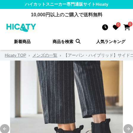
ハイカットスニーカー
専門通販サイト
Hicaty
10,000
円以上のご購入で送料無料
0
0
新着商品
商品を検索
人気ランキング
Hicaty TOP
›
メンズの一覧
›
【アーバン・ハイブリッド】サイドゴア
Previous slide
Ne