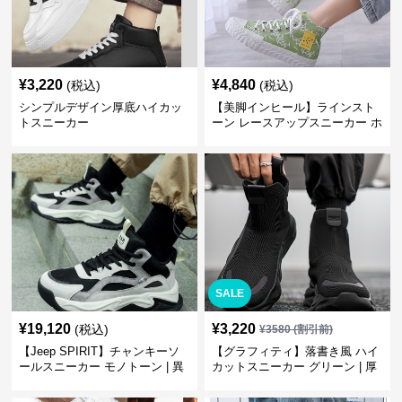
¥
3,220
¥
4,840
(税込)
(税込)
シンプルデザイン厚底ハイカッ
【美脚インヒール】ラインスト
トスニーカー
ーン レースアップスニーカー ホ
ワイト | 厚底 カジュアル
SALE
¥
19,120
¥
3,220
(税込)
¥
3580
(割引前)
【Jeep SPIRIT】チャンキーソ
【グラフィティ】落書き風 ハイ
ールスニーカー モノトーン | 異
カットスニーカー グリーン | 厚
素材ミックス 厚底
底 キャンバス ストリート