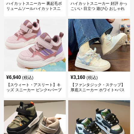
ハイカットスニーカー 裏起毛ボ
ハイカットスニーカー 好評 かっ
リュームソールハイカットスニ
こいい 目立つ 遊び心 おしゃれ
ーカー
スタイリッシュ オールシーズン
すべりにくい 快適歩行 グリップ
力
¥
6,940
¥
3,160
(税込)
(税込)
【スウィート・アスリート】キ
【ファンタジック・ステップ】
ッズ スニーカー ピンク×パープ
厚底スニーカー ホワイト×パス
ル | ベルクロ仕様 厚底 クッショ
テル | 3Dバタフライアクセント
ンソール ガールズ
チャンキーシューレース ガーリ
ー