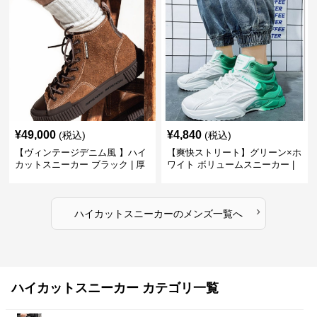
¥
49,000
¥
4,840
(税込)
(税込)
【ヴィンテージデニム風 】ハイ
【爽快ストリート】グリーン×ホ
カットスニーカー ブラック | 厚
ワイト ボリュームスニーカー |
底 異素材コンビ レオパードアク
グラデーションカラー 厚底 テッ
セント
クデザイン
›
ハイカットスニーカー
の
メンズ
一覧へ
ハイカットスニーカー カテゴリ一覧