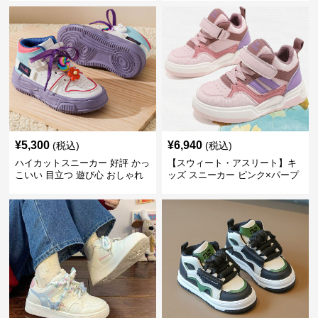
¥
5,300
¥
6,940
(税込)
(税込)
ハイカットスニーカー 好評 かっ
【スウィート・アスリート】キ
こいい 目立つ 遊び心 おしゃれ
ッズ スニーカー ピンク×パープ
スタイリッシュ オールシーズン
ル | ベルクロ仕様 厚底 クッショ
すべりにくい 快適歩行 グリップ
ンソール ガールズ
力