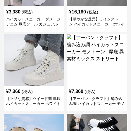
¥
3,380
¥
16,180
(税込)
(税込)
ハイカットスニーカー ダメージ
【華やかな足元】ラインストー
デニム 厚底ソール カジュアル
ン ハイカットスニーカー ホワイ
デイリーコーデ スタイルアップ
ト | キラキラ ビジュー サテンリ
かわいい 学校 日常使い 履きや
ボン
すい
¥
7,360
¥
7,360
(税込)
(税込)
【上品な質感】ツイード調 厚底
【アーバン・クラフト】編み込
ハイカットスニーカー ホワイト
み調 ハイカットスニーカー モノ
| プラットフォーム 異素材コン
トーン | 厚底 異素材ミックス ス
ビ クラシック
トリート