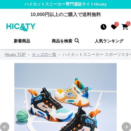
ハイカットスニーカー
専門通販サイト
Hicaty
10,000
円以上のご購入で送料無料
0
0
新着商品
商品を検索
人気ランキング
Hicaty TOP
›
キッズの一覧
›
ハイカットスニーカー スポーツスタ
Previous slide
Ne