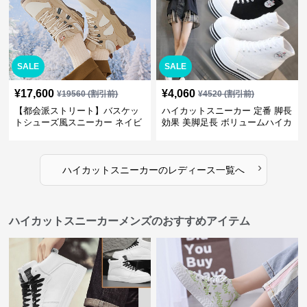
SALE
SALE
¥
17,600
¥
4,060
¥
19560
(割引前)
¥
4520
(割引前)
【都会派ストリート】バスケッ
ハイカットスニーカー 定番 脚長
トシューズ風スニーカー ネイビ
効果 美脚足長 ボリュームハイカ
ー×グレー | 厚底 メッシュ切替
ット 厚底 おしゃれ スタイリッ
テックデザイン
シュ きれいめカジュアル 可愛い
かわいい
›
ハイカットスニーカー
の
レディース
一覧へ
ハイカットスニーカーメンズのおすすめアイテム