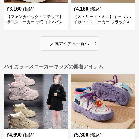
¥
3,160
¥
4,160
(税込)
(税込)
【ファンタジック・ステップ】
【ストリート・ミニ】キッズ ハ
厚底スニーカー ホワイト×パス
イカットスニーカー ブラック×
テル | 3Dバタフライアクセント
グリーン | チャンキーシューレ
チャンキーシューレース ガーリ
ース 厚底 タフデザイン
ー
›
人気アイテム一覧へ
ハイカットスニーカーキッズの新着アイテム
¥
4,690
¥
5,300
(税込)
(税込)