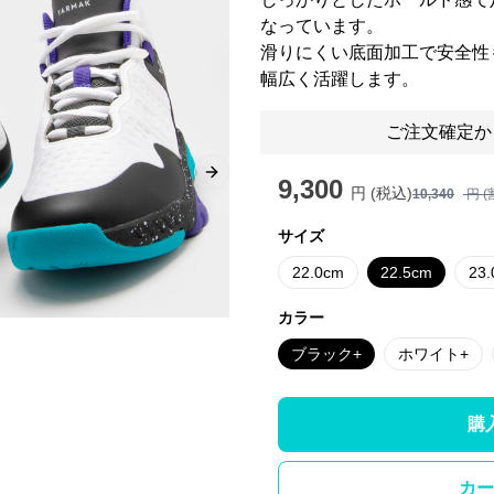
なっています。
滑りにくい底面加工で安全性
幅広く活躍します。
ご注文確定か
Next slide
9,300
円 (税込)
10,340
円 (
サイズ
22.0cm
22.5cm
23
カラー
ブラック+
ホワイト+
購
カー