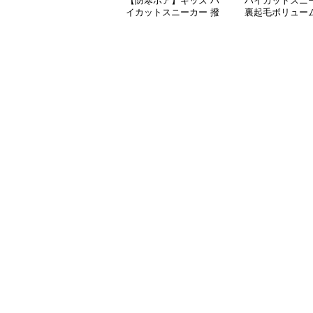
【防寒ボア】キッズ ハ
ハイカットスニ
イカットスニーカー 撥
裏起毛ボリュー
水 | ベルクロ 厚底 滑り
ハイカットスニ
止め 通学 アウトドア