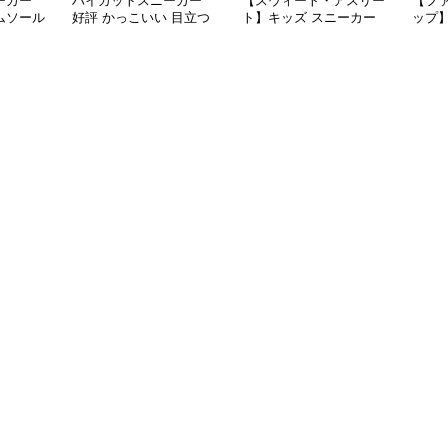
ーカー
ハイカットスニーカー
【スウィート・アスリー
【フ
ムソール
好評 かっこいい 目立つ
ト】キッズ スニーカー
ップ
ーカー
遊び心 おしゃれ スタイ
ピンク×パープル | ベル
ホワイ
リッシュ オールシーズ
クロ仕様 厚底 クッショ
バタ
ン すべりにくい 快適歩
ンソール ガールズ
チャ
行 グリップ力
ガー