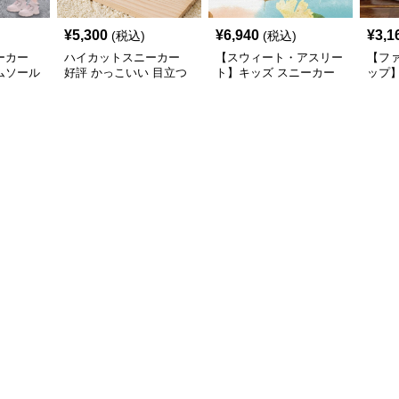
¥
5,300
¥
6,940
¥
3,1
(税込)
(税込)
ーカー
ハイカットスニーカー
【スウィート・アスリー
【フ
ムソール
好評 かっこいい 目立つ
ト】キッズ スニーカー
ップ
ーカー
遊び心 おしゃれ スタイ
ピンク×パープル | ベル
ホワイ
リッシュ オールシーズ
クロ仕様 厚底 クッショ
バタ
ン すべりにくい 快適歩
ンソール ガールズ
チャ
行 グリップ力
ガー