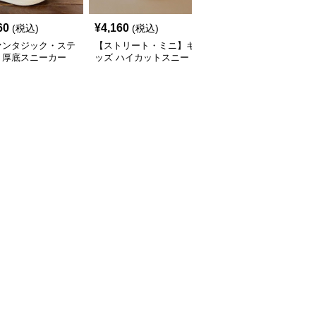
60
¥
4,160
¥
3,260
(税込)
(税込)
(税込)
ァンタジック・ステ
【ストリート・ミニ】キ
ハイカットスニーカー
】厚底スニーカー
ッズ ハイカットスニー
星型デザイン厚底ハイカ
ト×パステル | 3D
カー ブラック×グリーン
ットキッズシューズ
フライアクセント
| チャンキーシューレー
ンキーシューレース
ス 厚底 タフデザイン
リー