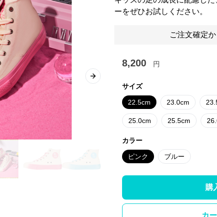
ーをぜひお試しください。
ご注文確定か
8,200
円
Next slide
サイズ
22.5cm
23.0cm
23
25.0cm
25.5cm
26
カラー
ピンク
ブルー
購
カー