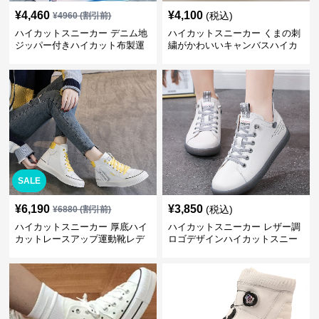
¥
4,460
¥
4,100
(税込)
¥
4960
(割引前)
ハイカットスニーカー デニム地
ハイカットスニーカー くまの刺
ジッパー付きハイカット布製運
繍がかわいいキャンバスハイカ
動靴
ット靴
SALE
¥
6,190
¥
3,850
(税込)
¥
6880
(割引前)
ハイカットスニーカー 厚底ハイ
ハイカットスニーカー レザー調
カットレースアップ運動靴レデ
ロゴデザインハイカットスニー
ィース
カー