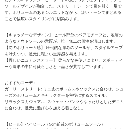
ソールデザインが融合した、ストリートシーンで目を引く一足で
す。ボリュームのあるシルエットながら、淡いトーンでまとめる
ことで幅広いスタイリングに馴染みます。
【キャッチーなデザイン】 ヒール部分のベアモチーフと、地層の
ようなアウトソールの意匠が、唯一無二の個性を演出します。
【旬のボリューム感】 圧倒的な厚みのソールが、スタイルアップ
を叶えつつ、足元に程よい重厚感を与えます。
【優しいニュアンスカラー】 柔らかな色使いにより、スポーティ
ーな造形の中に可愛らしさと上品さが共存しています。
おすすめコーデ：
ガーリーストリート: ミニ丈のボトムスやソックスと合わせ、シュ
ーズのボリュームとキャラクターを主役にするスタイル。
リラックスカジュアル: スウェットパンツやゆったりとしたデニム
に合わせ、足元に遊び心を加える着こなし。
【ヒール】ハイヒール（5cm前後のボリュームソール）