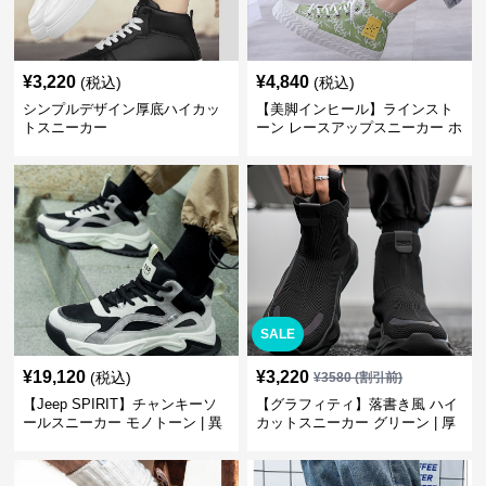
¥
3,220
¥
4,840
(税込)
(税込)
シンプルデザイン厚底ハイカッ
【美脚インヒール】ラインスト
トスニーカー
ーン レースアップスニーカー ホ
ワイト | 厚底 カジュアル
SALE
¥
19,120
¥
3,220
(税込)
¥
3580
(割引前)
【Jeep SPIRIT】チャンキーソ
【グラフィティ】落書き風 ハイ
ールスニーカー モノトーン | 異
カットスニーカー グリーン | 厚
素材ミックス 厚底
底 キャンバス ストリート