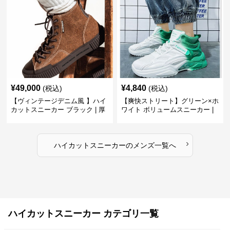
¥
49,000
¥
4,840
(税込)
(税込)
【ヴィンテージデニム風 】ハイ
【爽快ストリート】グリーン×ホ
カットスニーカー ブラック | 厚
ワイト ボリュームスニーカー |
底 異素材コンビ レオパードアク
グラデーションカラー 厚底 テッ
セント
クデザイン
›
ハイカットスニーカー
の
メンズ
一覧へ
ハイカットスニーカー カテゴリ一覧