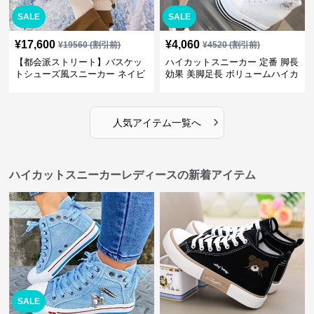
SALE
SALE
¥
17,600
¥
4,060
¥
19560
(割引前)
¥
4520
(割引前)
【都会派ストリート】バスケッ
ハイカットスニーカー 定番 脚長
トシューズ風スニーカー ネイビ
効果 美脚足長 ボリュームハイカ
ー×グレー | 厚底 メッシュ切替
ット 厚底 おしゃれ スタイリッ
テックデザイン
シュ きれいめカジュアル 可愛い
かわいい
›
人気アイテム一覧へ
ハイカットスニーカーレディースの新着アイテム
SALE