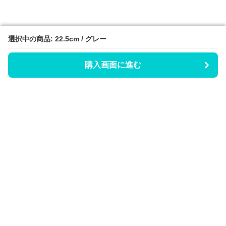
選択中の商品: 22.5cm / グレー
選択中の商品: 22.5cm / グレー
購入画面に進む
購入画面に進む
Hicaty
について
会社概要