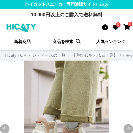
ハイカットスニーカー
専門通販サイト
Hicaty
10,000
円以上のご購入で送料無料
0
0
新着商品
商品を検索
人気ランキング
Hicaty TOP
›
レディースの一覧
›
【遊び心あふれる一足】ベアモチー
Previous slide
Ne