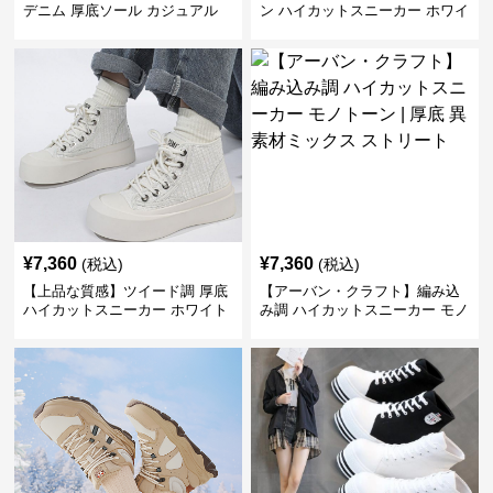
デニム 厚底ソール カジュアル
ン ハイカットスニーカー ホワイ
デイリーコーデ スタイルアップ
ト | キラキラ ビジュー サテンリ
かわいい 学校 日常使い 履きや
ボン
すい
¥
7,360
¥
7,360
(税込)
(税込)
【上品な質感】ツイード調 厚底
【アーバン・クラフト】編み込
ハイカットスニーカー ホワイト
み調 ハイカットスニーカー モノ
| プラットフォーム 異素材コン
トーン | 厚底 異素材ミックス ス
ビ クラシック
トリート