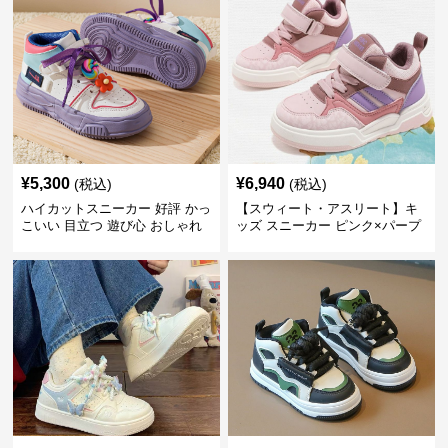
¥
5,300
¥
6,940
(税込)
(税込)
ハイカットスニーカー 好評 かっ
【スウィート・アスリート】キ
こいい 目立つ 遊び心 おしゃれ
ッズ スニーカー ピンク×パープ
スタイリッシュ オールシーズン
ル | ベルクロ仕様 厚底 クッショ
すべりにくい 快適歩行 グリップ
ンソール ガールズ
力