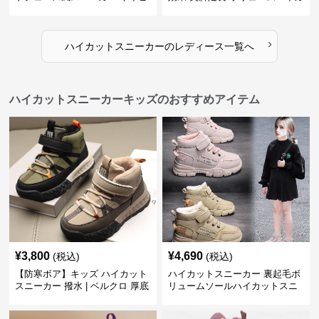
ー×グレー | 厚底 メッシュ切替
ット 厚底 おしゃれ スタイリッ
テックデザイン
シュ きれいめカジュアル 可愛い
かわいい
›
ハイカットスニーカー
の
レディース
一覧へ
ハイカットスニーカーキッズのおすすめアイテム
¥
3,800
¥
4,690
(税込)
(税込)
【防寒ボア】キッズ ハイカット
ハイカットスニーカー 裏起毛ボ
スニーカー 撥水 | ベルクロ 厚底
リュームソールハイカットスニ
滑り止め 通学 アウトドア
ーカー