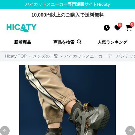
ハイカットスニーカー
専門通販サイト
Hicaty
10,000
円以上のご購入で送料無料
0
0
新着商品
商品を検索
人気ランキング
Hicaty TOP
›
メンズの一覧
›
ハイカットスニーカー アーバンテッ
Previous slide
Ne