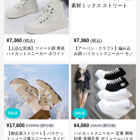
¥
7,360
¥
7,360
(税込)
(税込)
【上品な質感】ツイード調 厚底
【アーバン・クラフト】編み込
ハイカットスニーカー ホワイト
み調 ハイカットスニーカー モノ
| プラットフォーム 異素材コン
トーン | 厚底 異素材ミックス ス
ビ クラシック
トリート
SALE
SALE
¥
17,600
¥
4,060
¥
19560
(割引前)
¥
4520
(割引前)
【都会派ストリート】バスケッ
ハイカットスニーカー 定番 脚長
トシューズ風スニーカー ネイビ
効果 美脚足長 ボリュームハイカ