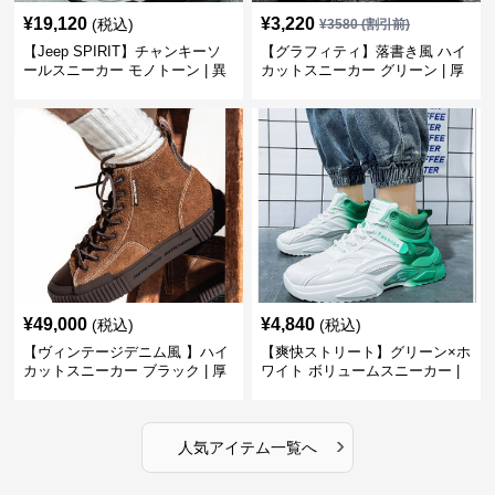
¥
19,120
¥
3,220
(税込)
¥
3580
(割引前)
【Jeep SPIRIT】チャンキーソ
【グラフィティ】落書き風 ハイ
ールスニーカー モノトーン | 異
カットスニーカー グリーン | 厚
素材ミックス 厚底
底 キャンバス ストリート
¥
49,000
¥
4,840
(税込)
(税込)
【ヴィンテージデニム風 】ハイ
【爽快ストリート】グリーン×ホ
カットスニーカー ブラック | 厚
ワイト ボリュームスニーカー |
底 異素材コンビ レオパードアク
グラデーションカラー 厚底 テッ
セント
クデザイン
›
人気アイテム一覧へ