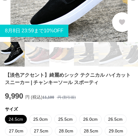
8
月
8
日 23:59まで10%OFF
【淡色アクセント】綺麗めシック テクニカル ハイカット
スニーカー | チャンキーソール スポーティ
9,990
円 (税込)
11,100
円 (割引前)
サイズ
24.5cm
25.0cm
25.5cm
26.0cm
26.5cm
27.0cm
27.5cm
28.0cm
28.5cm
29.0cm