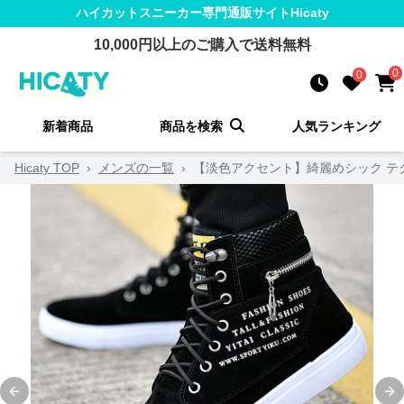
ハイカットスニーカー
専門通販サイト
Hicaty
10,000
円以上のご購入で送料無料
0
0
新着商品
商品を検索
人気ランキング
Hicaty TOP
›
メンズの一覧
›
【淡色アクセント】綺麗めシック テク
Previous slide
Ne