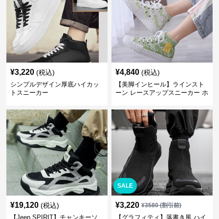
¥
3,220
¥
4,840
(税込)
(税込)
シンプルデザイン厚底ハイカッ
【美脚インヒール】ラインスト
トスニーカー
ーン レースアップスニーカー ホ
ワイト | 厚底 カジュアル
SALE
¥
19,120
¥
3,220
(税込)
¥
3580
(割引前)
【Jeep SPIRIT】チャンキーソ
【グラフィティ】落書き風 ハイ