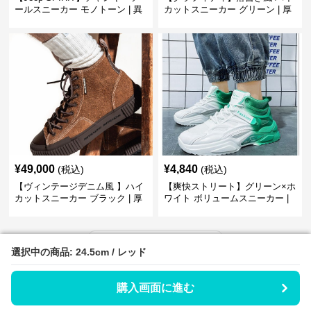
ールスニーカー モノトーン | 異
カットスニーカー グリーン | 厚
素材ミックス 厚底
底 キャンバス ストリート
¥
49,000
¥
4,840
(税込)
(税込)
【ヴィンテージデニム風 】ハイ
【爽快ストリート】グリーン×ホ
カットスニーカー ブラック | 厚
ワイト ボリュームスニーカー |
底 異素材コンビ レオパードアク
グラデーションカラー 厚底 テッ
セント
クデザイン
›
人気アイテム一覧へ
選択中の商品: 24.5cm / レッド
選択中の商品: 24.5cm / レッド
購入画面に進む
購入画面に進む
ハイカットスニーカーメンズの新着アイテム