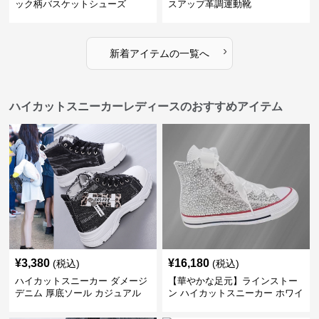
ック柄バスケットシューズ
スアップ革調運動靴
›
新着アイテムの一覧へ
ハイカットスニーカーレディースのおすすめアイテム
¥
3,380
¥
16,180
(税込)
(税込)
ハイカットスニーカー ダメージ
【華やかな足元】ラインストー
デニム 厚底ソール カジュアル
ン ハイカットスニーカー ホワイ
デイリーコーデ スタイルアップ
ト | キラキラ ビジュー サテンリ
かわいい 学校 日常使い 履きや
ボン