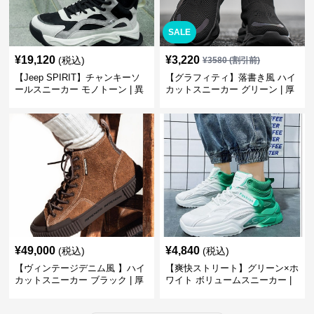
SALE
¥
19,120
¥
3,220
(税込)
¥
3580
(割引前)
【Jeep SPIRIT】チャンキーソ
【グラフィティ】落書き風 ハイ
ールスニーカー モノトーン | 異
カットスニーカー グリーン | 厚
素材ミックス 厚底
底 キャンバス ストリート
¥
49,000
¥
4,840
(税込)
(税込)
【ヴィンテージデニム風 】ハイ
【爽快ストリート】グリーン×ホ
カットスニーカー ブラック | 厚
ワイト ボリュームスニーカー |
底 異素材コンビ レオパードアク
グラデーションカラー 厚底 テッ
セント
クデザイン