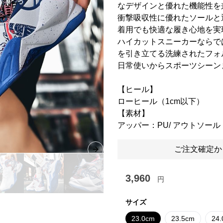
なデザインと優れた機能性を
衝撃吸収性に優れたソールと
着用でも快適な履き心地を実
ハイカットスニーカーならで
を引き立てる洗練されたフォ
日常使いからスポーツシーン
【ヒール】
ローヒール（1cm以下）
【素材】
アッパー：PU/ アウトソー
ご注文確定か
Next slide
3,960
円
サイズ
23.0cm
23.5cm
24