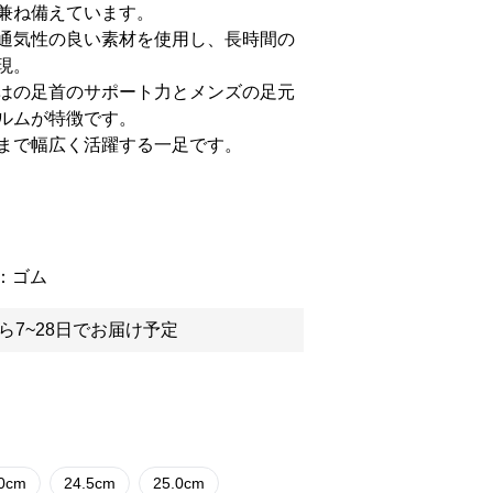
兼ね備えています。
通気性の良い素材を使用し、長時間の
現。
はの足首のサポート力とメンズの足元
ルムが特徴です。
まで幅広く活躍する一足です。
ル：ゴム
ら7~28日でお届け予定
.0cm
24.5cm
25.0cm