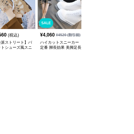
SALE
SALE
560
¥
4,060
¥
5,830
(税込)
¥
4520
(割引前)
¥
6480
(割引前)
会派ストリート】バ
ハイカットスニーカー
ハイカットスニーカー
ットシューズ風スニ
定番 脚長効果 美脚足長
定番 厚底 美脚効果 スタ
 ネイビー×グレー
ボリュームハイカット
イルアップ 歩きやすい
底 メッシュ切替 テッ
厚底 おしゃれ スタイリ
疲れにくい サイドジッ
ザイン
ッシュ きれいめカジュ
プ 履きやすい カジュア
アル 可愛い かわいい
ル 綺麗 おしゃれ