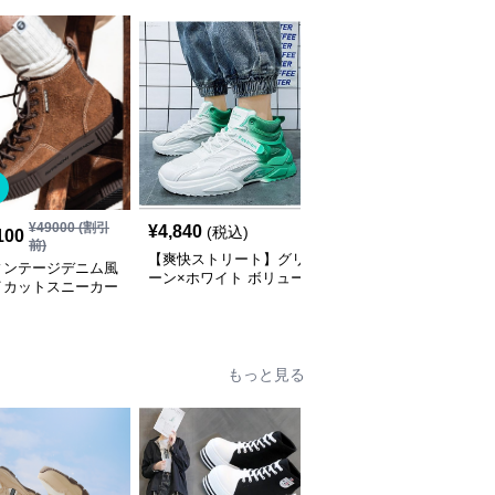
SALE
¥
49000
(割引
¥
4,840
¥
3,220
(税込)
¥
3580
(割引前)
100
前)
【爽快ストリート】グリ
【ハイテク・アーバン】
ィンテージデニム風
ーン×ホワイト ボリュー
ダイヤル式フリーロッ
イカットスニーカー
ムスニーカー | グラデー
ク・ダッドスニーカー
ク | 厚底 異素材コ
ションカラー 厚底 テッ
エクリュ×ダークブラウ
 レオパードアクセ
クデザイン
ン | 多層パネル構造 ギ
ギザ・チャンキーソール
ストリート・テックウェ
もっと見る
ア