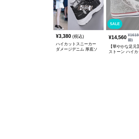
SALE
¥
1618
¥
3,380
(税込)
¥
14,560
前)
ハイカットスニーカー
【華やかな足元
ダメージデニム 厚底ソ
ストーン ハイカ
ール カジュアル デイリ
ニーカー ホワイト
ーコーデ スタイルアッ
キラ ビジュー 
プ かわいい 学校 日常使
ボン
い 履きやすい