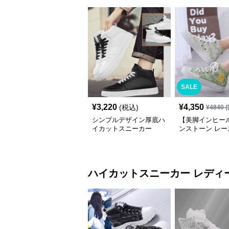
SALE
¥
3,220
¥
4,350
(税込)
¥
4840
(
シンプルデザイン厚底ハ
【美脚インヒー
イカットスニーカー
ンストーン レー
プスニーカー ホワ
厚底 カジュアル
ハイカットスニーカー
レディ