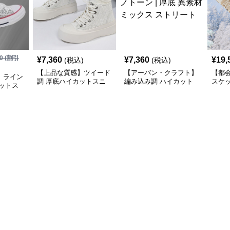
0
(割引
¥
7,360
¥
7,360
¥
19,
(税込)
(税込)
【上品な質感】ツイード
【アーバン・クラフト】
【都
】ライン
調 厚底ハイカットスニ
編み込み調 ハイカット
スケ
ットス
ーカー ホワイト | プラッ
スニーカー モノトーン |
ーカー
 | キラ
トフォーム 異素材コン
厚底 異素材ミックス ス
| 厚
サテンリ
ビ クラシック
トリート
クデ