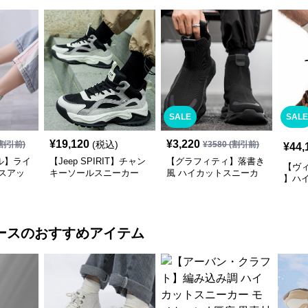
SALE
SALE
¥
19,120
¥
3,220
(税込)
割引前)
¥
3580
(割引前)
¥
44,
ル】ライ
【Jeep SPIRIT】チャン
【グラフィティ】落書き
【ヴ
スアッ
キーソールスニーカー
風 ハイカットスニーカ
】ハ
イト |
モノトーン | 異素材ミッ
ー グリーン | 厚底 キャ
ブラッ
クス 厚底
ンバス ストリート
ンビ
ント
ース
のおすすめアイテム