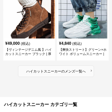
¥
49,000
¥
4,840
(税込)
(税込)
【ヴィンテージデニム風 】ハイ
【爽快ストリート】グリーン×ホ
カットスニーカー ブラック | 厚
ワイト ボリュームスニーカー |
底 異素材コンビ レオパードアク
グラデーションカラー 厚底 テッ
セント
クデザイン
›
ハイカットスニーカー
の
メンズ
一覧へ
ハイカットスニーカー カテゴリ一覧