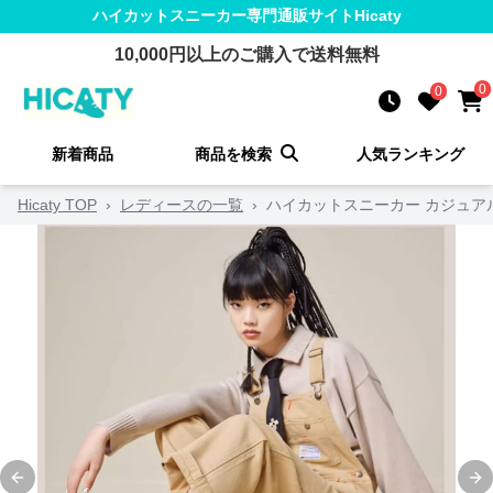
ハイカットスニーカー
専門通販サイト
Hicaty
10,000
円以上のご購入で送料無料
0
0
新着商品
商品を検索
人気ランキング
Hicaty TOP
›
レディースの一覧
›
ハイカットスニーカー カジュアル
Previous slide
Ne