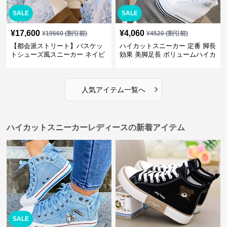
SALE
SALE
¥
17,600
¥
4,060
¥
19560
(割引前)
¥
4520
(割引前)
【都会派ストリート】バスケッ
ハイカットスニーカー 定番 脚長
トシューズ風スニーカー ネイビ
効果 美脚足長 ボリュームハイカ
ー×グレー | 厚底 メッシュ切替
ット 厚底 おしゃれ スタイリッ
テックデザイン
シュ きれいめカジュアル 可愛い
かわいい
›
人気アイテム一覧へ
ハイカットスニーカーレディースの新着アイテム
SALE