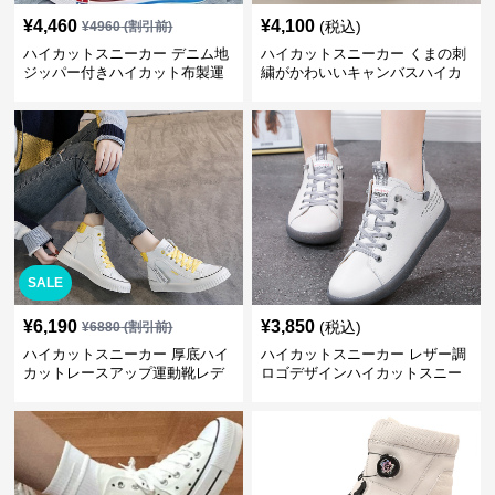
¥
4,460
¥
4,100
(税込)
¥
4960
(割引前)
ハイカットスニーカー デニム地
ハイカットスニーカー くまの刺
ジッパー付きハイカット布製運
繍がかわいいキャンバスハイカ
動靴
ット靴
SALE
¥
6,190
¥
3,850
(税込)
¥
6880
(割引前)
ハイカットスニーカー 厚底ハイ
ハイカットスニーカー レザー調
カットレースアップ運動靴レデ
ロゴデザインハイカットスニー
ィース
カー