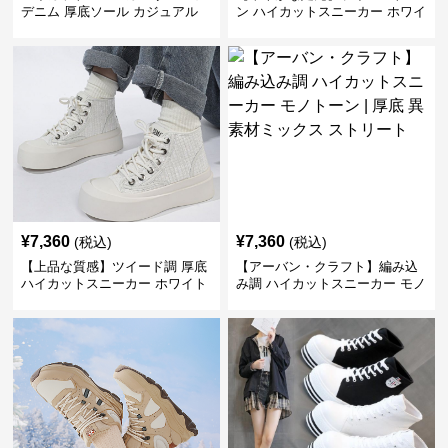
デニム 厚底ソール カジュアル
ン ハイカットスニーカー ホワイ
デイリーコーデ スタイルアップ
ト | キラキラ ビジュー サテンリ
かわいい 学校 日常使い 履きや
ボン
すい
¥
7,360
¥
7,360
(税込)
(税込)
【上品な質感】ツイード調 厚底
【アーバン・クラフト】編み込
ハイカットスニーカー ホワイト
み調 ハイカットスニーカー モノ
| プラットフォーム 異素材コン
トーン | 厚底 異素材ミックス ス
ビ クラシック
トリート