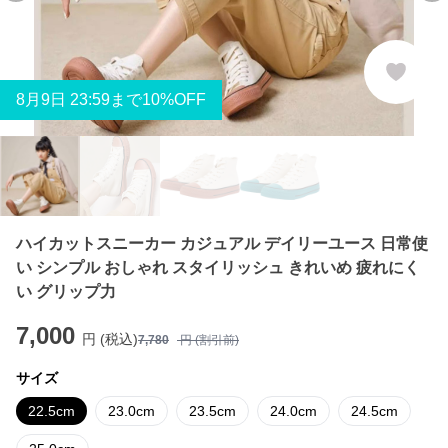
8
月
9
日 23:59まで10%OFF
ハイカットスニーカー カジュアル デイリーユース 日常使
い シンプル おしゃれ スタイリッシュ きれいめ 疲れにく
い グリップ力
7,000
円 (税込)
7,780
円 (割引前)
サイズ
22.5cm
23.0cm
23.5cm
24.0cm
24.5cm