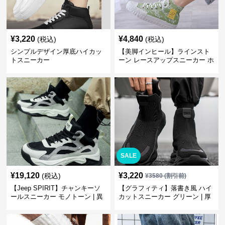
¥
3,220
¥
4,840
(税込)
(税込)
シンプルデザイン厚底ハイカッ
【美脚インヒール】ラインスト
トスニーカー
ーン レースアップスニーカー ホ
ワイト | 厚底 カジュアル
SALE
¥
19,120
¥
3,220
(税込)
¥
3580
(割引前)
【Jeep SPIRIT】チャンキーソ
【グラフィティ】落書き風 ハイ
ールスニーカー モノトーン | 異
カットスニーカー グリーン | 厚
素材ミックス 厚底
底 キャンバス ストリート