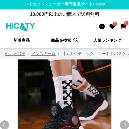
ハイカットスニーカー
専門通販サイト
Hicaty
10,000
円以上のご購入で送料無料
0
0
新着商品
商品を検索
人気ランキング
Hicaty TOP
›
メンズの一覧
›
【エナジティック・コート】バスケッ
Previous slide
Ne