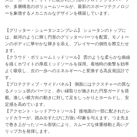
や、多層構造のボリュームソールが、最新のスポーツテクノロジ
ーを象徴するメカニカルなデザインを構築しています。
【グリッター・シュータンエンブレム】 シュータンのトップに
は、銀河のように輝く円形のグリッターパーツを配置。モノトー
ンのボディに華やかな輝きを添え、プレイヤーの個性を際立たせ
ます。
【クラウド・ボリュームミッドソール】 雲のような柔らかな曲線
を描くホワイトの厚底ミッドソールを採用。着地時の衝撃を効率
よく吸収し、次の一歩へのエネルギーへと変換する高反発設計で
す。
【プロテクティブ・サイドパネル】 側面にはテクスチャーの異な
るメッシュ状のパーツと、赤い縁取りが施された円形ガードを搭
載。激しい横方向の動きに対して足をしっかりとホールドし、安
定感を高めています。
【アクセント・レッドアウトソール】 接地面の一部に配されたレ
ッドカラーが、踏み出すたびに力強い印象を与えます。つま先ま
で巻き上がったソール形状により、スムーズな体重移動と高いグ
リップ力を発揮します。