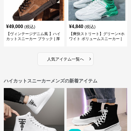
¥
49,000
¥
4,840
(税込)
(税込)
【ヴィンテージデニム風 】ハイ
【爽快ストリート】グリーン×ホ
カットスニーカー ブラック | 厚
ワイト ボリュームスニーカー |
底 異素材コンビ レオパードアク
グラデーションカラー 厚底 テッ
セント
クデザイン
›
人気アイテム一覧へ
ハイカットスニーカーメンズの新着アイテム