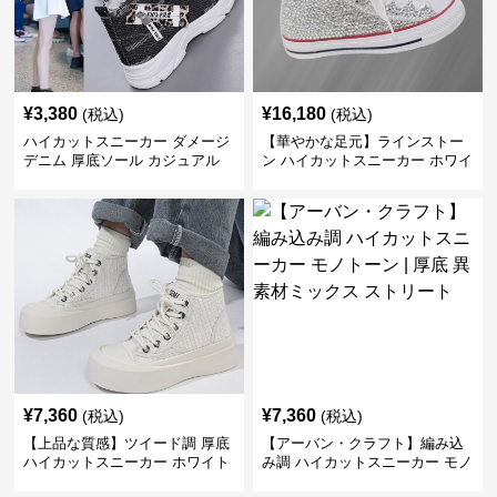
¥
3,380
¥
16,180
(税込)
(税込)
ハイカットスニーカー ダメージ
【華やかな足元】ラインストー
デニム 厚底ソール カジュアル
ン ハイカットスニーカー ホワイ
デイリーコーデ スタイルアップ
ト | キラキラ ビジュー サテンリ
かわいい 学校 日常使い 履きや
ボン
すい
¥
7,360
¥
7,360
(税込)
(税込)
【上品な質感】ツイード調 厚底
【アーバン・クラフト】編み込
ハイカットスニーカー ホワイト
み調 ハイカットスニーカー モノ
| プラットフォーム 異素材コン
トーン | 厚底 異素材ミックス ス