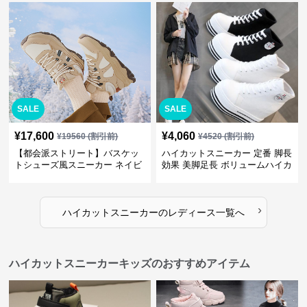
ビ クラシック
トリート
SALE
SALE
¥
17,600
¥
4,060
¥
19560
(割引前)
¥
4520
(割引前)
【都会派ストリート】バスケッ
ハイカットスニーカー 定番 脚長
トシューズ風スニーカー ネイビ
効果 美脚足長 ボリュームハイカ
ー×グレー | 厚底 メッシュ切替
ット 厚底 おしゃれ スタイリッ
テックデザイン
シュ きれいめカジュアル 可愛い
かわいい
›
ハイカットスニーカー
の
レディース
一覧へ
ハイカットスニーカーキッズのおすすめアイテム