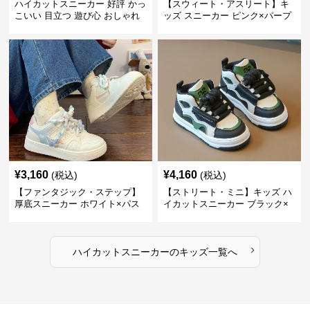
ハイカットスニーカー 好評 かっ
【スウィート・アスリート】キ
こいい 目立つ 遊び心 おしゃれ
ッズ スニーカー ピンク×パープ
スタイリッシュ オールシーズン
ル | ベルクロ仕様 厚底 クッショ
すべりにくい 快適歩行 グリップ
ンソール ガールズ
力
¥
3,160
¥
4,160
(税込)
(税込)
【ファンタジック・ステップ】
【ストリート・ミニ】キッズ ハ
厚底スニーカー ホワイト×パス
イカットスニーカー ブラック×
テル | 3Dバタフライアクセント
グリーン | チャンキーシューレ
チャンキーシューレース ガーリ
ース 厚底 タフデザイン
ー
›
ハイカットスニーカー
の
キッズ
一覧へ