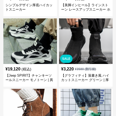
シンプルデザイン厚底ハイカッ
【美脚インヒール】ラインスト
トスニーカー
ーン レースアップスニーカー ホ
ワイト | 厚底 カジュアル
SALE
¥
19,120
¥
3,220
(税込)
¥
3580
(割引前)
【Jeep SPIRIT】チャンキーソ
【グラフィティ】落書き風 ハイ
ールスニーカー モノトーン | 異
カットスニーカー グリーン | 厚
素材ミックス 厚底
底 キャンバス ストリート