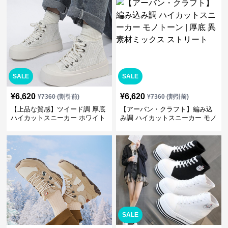
すい
SALE
SALE
¥
6,620
¥
6,620
¥
7360
(割引前)
¥
7360
(割引前)
【上品な質感】ツイード調 厚底
【アーバン・クラフト】編み込
ハイカットスニーカー ホワイト
み調 ハイカットスニーカー モノ
| プラットフォーム 異素材コン
トーン | 厚底 異素材ミックス ス
ビ クラシック
トリート
SALE