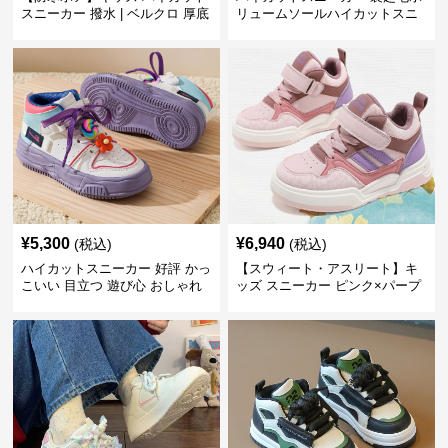
スニーカー 撥水 | ベルクロ 厚底
リュームソールハイカットスニ
滑り止め 通学 アウトドア
ーカー
¥
5,300
¥
6,940
(税込)
(税込)
ハイカットスニーカー 好評 かっ
【スウィート・アスリート】キ
こいい 目立つ 遊び心 おしゃれ
ッズ スニーカー ピンク×パープ
スタイリッシュ オールシーズン
ル | ベルクロ仕様 厚底 クッショ
すべりにくい 快適歩行 グリップ
ンソール ガールズ
力