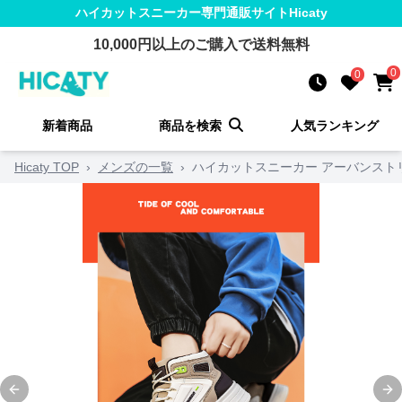
ハイカットスニーカー
専門通販サイト
Hicaty
10,000
円以上のご購入で送料無料
0
0
新着商品
商品を検索
人気ランキング
Hicaty TOP
›
メンズの一覧
›
ハイカットスニーカー アーバンスト
Previous slide
Ne