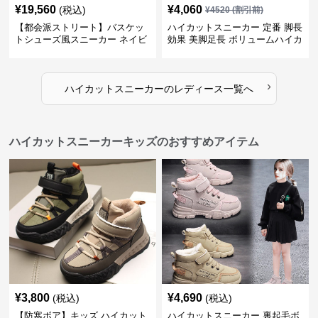
¥
19,560
¥
4,060
(税込)
¥
4520
(割引前)
【都会派ストリート】バスケッ
ハイカットスニーカー 定番 脚長
トシューズ風スニーカー ネイビ
効果 美脚足長 ボリュームハイカ
ー×グレー | 厚底 メッシュ切替
ット 厚底 おしゃれ スタイリッ
テックデザイン
シュ きれいめカジュアル 可愛い
かわいい
›
ハイカットスニーカー
の
レディース
一覧へ
ハイカットスニーカーキッズのおすすめアイテム
¥
3,800
¥
4,690
(税込)
(税込)
【防寒ボア】キッズ ハイカット
ハイカットスニーカー 裏起毛ボ