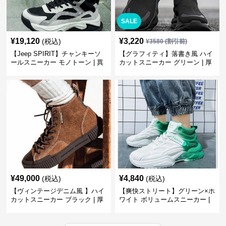
SALE
¥
19,120
¥
3,220
(税込)
¥
3580
(割引前)
【Jeep SPIRIT】チャンキーソ
【グラフィティ】落書き風 ハイ
ールスニーカー モノトーン | 異
カットスニーカー グリーン | 厚
素材ミックス 厚底
底 キャンバス ストリート
¥
49,000
¥
4,840
(税込)
(税込)
【ヴィンテージデニム風 】ハイ
【爽快ストリート】グリーン×ホ
カットスニーカー ブラック | 厚
ワイト ボリュームスニーカー |
底 異素材コンビ レオパードアク
グラデーションカラー 厚底 テッ
セント
クデザイン