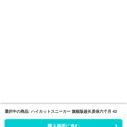
選択中の商品: ハイカットスニーカー 旗舰版超长质保六个月 42
選択中の商品: ハイカットスニーカー 旗舰版超长质保六个月 42
購入画面に進む
購入画面に進む