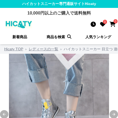
ハイカットスニーカー
専門通販サイト
Hicaty
10,000
円以上のご購入で送料無料
0
0
新着商品
商品を検索
人気ランキング
Hicaty TOP
›
レディースの一覧
›
ハイカットスニーカー 目立つ 遊
Previous slide
Ne