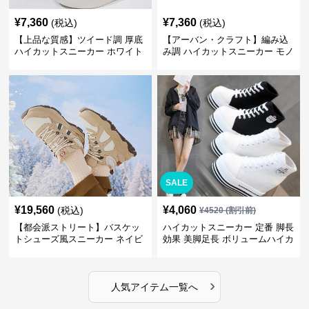
¥
7,360
¥
7,360
(税込)
(税込)
【上品な質感】ツイード調 厚底
【アーバン・クラフト】編み込
ハイカットスニーカー ホワイト
み調 ハイカットスニーカー モノ
| プラットフォーム 異素材コン
トーン | 厚底 異素材ミックス ス
ビ クラシック
トリート
SALE
¥
19,560
¥
4,060
(税込)
¥
4520
(割引前)
【都会派ストリート】バスケッ
ハイカットスニーカー 定番 脚長
トシューズ風スニーカー ネイビ
効果 美脚足長 ボリュームハイカ
ー×グレー | 厚底 メッシュ切替
ット 厚底 おしゃれ スタイリッ
テックデザイン
シュ きれいめカジュアル 可愛い
かわいい
›
人気アイテム一覧へ