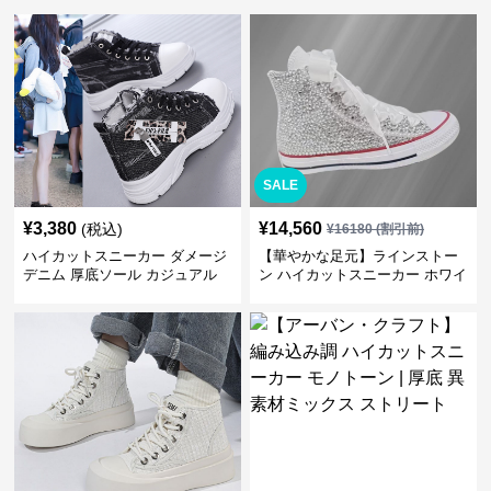
SALE
¥
3,380
¥
14,560
(税込)
¥
16180
(割引前)
ハイカットスニーカー ダメージ
【華やかな足元】ラインストー
デニム 厚底ソール カジュアル
ン ハイカットスニーカー ホワイ
デイリーコーデ スタイルアップ
ト | キラキラ ビジュー サテンリ
かわいい 学校 日常使い 履きや
ボン
すい