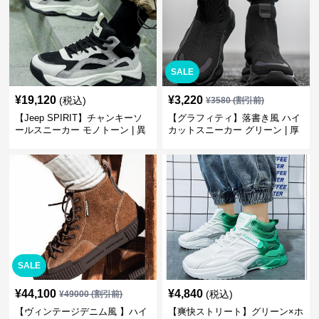
SALE
¥
19,120
¥
3,220
(税込)
¥
3580
(割引前)
【Jeep SPIRIT】チャンキーソ
【グラフィティ】落書き風 ハイ
ールスニーカー モノトーン | 異
カットスニーカー グリーン | 厚
素材ミックス 厚底
底 キャンバス ストリート
SALE
¥
44,100
¥
4,840
(税込)
¥
49000
(割引前)
【ヴィンテージデニム風 】ハイ
【爽快ストリート】グリーン×ホ