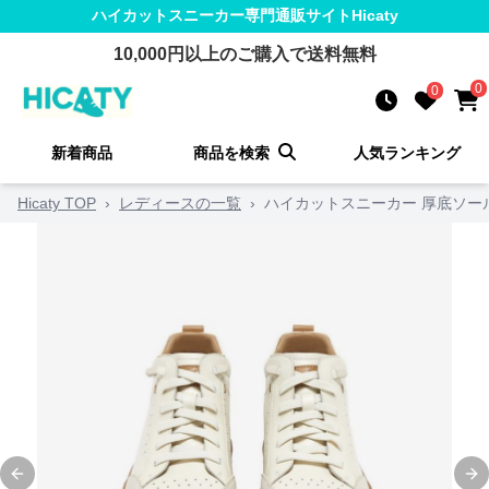
ハイカットスニーカー
専門通販サイト
Hicaty
10,000
円以上のご購入で送料無料
0
0
新着商品
商品を検索
人気ランキング
Hicaty TOP
›
レディースの一覧
›
ハイカットスニーカー 厚底ソール
Previous slide
Ne