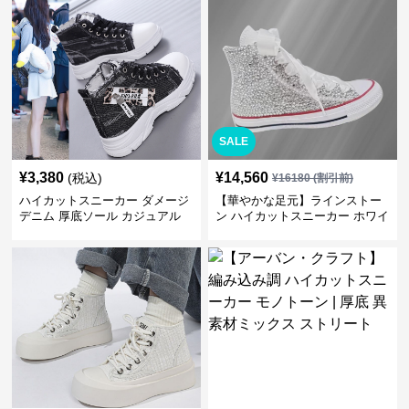
SALE
¥
3,380
¥
14,560
(税込)
¥
16180
(割引前)
ハイカットスニーカー ダメージ
【華やかな足元】ラインストー
デニム 厚底ソール カジュアル
ン ハイカットスニーカー ホワイ
デイリーコーデ スタイルアップ
ト | キラキラ ビジュー サテンリ
かわいい 学校 日常使い 履きや
ボン
すい