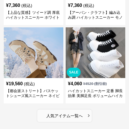
¥
7,360
¥
7,360
(税込)
(税込)
【上品な質感】ツイード調 厚底
【アーバン・クラフト】編み込
ハイカットスニーカー ホワイト
み調 ハイカットスニーカー モノ
| プラットフォーム 異素材コン
トーン | 厚底 異素材ミックス ス
ビ クラシック
トリート
SALE
¥
19,560
¥
4,060
(税込)
¥
4520
(割引前)
【都会派ストリート】バスケッ
ハイカットスニーカー 定番 脚長
トシューズ風スニーカー ネイビ
効果 美脚足長 ボリュームハイカ
ー×グレー | 厚底 メッシュ切替
ット 厚底 おしゃれ スタイリッ
テックデザイン
シュ きれいめカジュアル 可愛い
かわいい
›
人気アイテム一覧へ