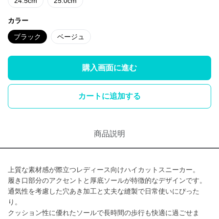
24.5cm
25.0cm
カラー
ブラック
ベージュ
購入画面に進む
カートに追加する
商品説明
上質な素材感が際立つレディース向けハイカットスニーカー。
履き口部分のアクセントと厚底ソールが特徴的なデザインです。
通気性を考慮した穴あき加工と丈夫な縫製で日常使いにぴった
り。
クッション性に優れたソールで長時間の歩行も快適に過ごせま