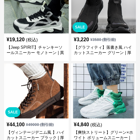
SALE
¥
19,120
¥
3,220
(税込)
¥
3580
(割引前)
【Jeep SPIRIT】チャンキーソ
【グラフィティ】落書き風 ハイ
ールスニーカー モノトーン | 異
カットスニーカー グリーン | 厚
素材ミックス 厚底
底 キャンバス ストリート
SALE
¥
44,100
¥
4,840
(税込)
¥
49000
(割引前)
【ヴィンテージデニム風 】ハイ
【爽快ストリート】グリーン×ホ
カットスニーカー ブラック | 厚
ワイト ボリュームスニーカー |