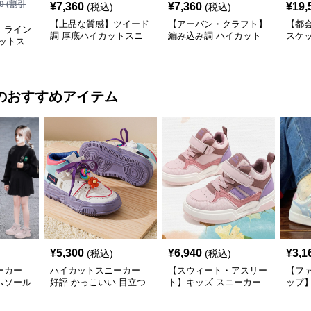
0
(割引
¥
7,360
¥
7,360
¥
19,
(税込)
(税込)
【上品な質感】ツイード
【アーバン・クラフト】
【都
】ライン
調 厚底ハイカットスニ
編み込み調 ハイカット
スケ
ットス
ーカー ホワイト | プラッ
スニーカー モノトーン |
ーカー
 | キラ
トフォーム 異素材コン
厚底 異素材ミックス ス
| 厚
サテンリ
ビ クラシック
トリート
クデ
のおすすめアイテム
¥
5,300
¥
6,940
¥
3,1
(税込)
(税込)
ーカー
ハイカットスニーカー
【スウィート・アスリー
【フ
ムソール
好評 かっこいい 目立つ
ト】キッズ スニーカー
ップ
ーカー
遊び心 おしゃれ スタイ
ピンク×パープル | ベル
ホワイ
リッシュ オールシーズ
クロ仕様 厚底 クッショ
バタ