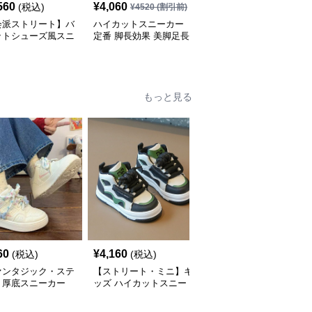
560
¥
4,060
¥
5,830
(税込)
¥
4520
(割引前)
¥
6480
(割引前)
会派ストリート】バ
ハイカットスニーカー
ハイカットスニーカー
ットシューズ風スニ
定番 脚長効果 美脚足長
定番 厚底 美脚効果 スタ
 ネイビー×グレー
ボリュームハイカット
イルアップ 歩きやすい
底 メッシュ切替 テッ
厚底 おしゃれ スタイリ
疲れにくい サイドジッ
ザイン
ッシュ きれいめカジュ
プ 履きやすい カジュア
アル 可愛い かわいい
ル 綺麗 おしゃれ
もっと見る
60
¥
4,160
¥
3,260
(税込)
(税込)
(税込)
ァンタジック・ステ
【ストリート・ミニ】キ
ハイカットスニーカー
】厚底スニーカー
ッズ ハイカットスニー
星型デザイン厚底ハイカ
ト×パステル | 3D
カー ブラック×グリーン
ットキッズシューズ
フライアクセント
| チャンキーシューレー