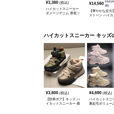
¥
1618
¥
3,380
(税込)
¥
14,560
前)
ハイカットスニーカー
【華やかな足元
ダメージデニム 厚底ソ
ストーン ハイカ
ール カジュアル デイリ
ニーカー ホワイト
ーコーデ スタイルアッ
キラ ビジュー 
プ かわいい 学校 日常使
ボン
い 履きやすい
ハイカットスニーカー
キッズ
¥
3,800
¥
4,690
(税込)
(税込)
【防寒ボア】キッズ ハ
ハイカットスニ
イカットスニーカー 撥
裏起毛ボリュー
水 | ベルクロ 厚底 滑り
ハイカットスニ
止め 通学 アウトドア