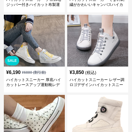
ジッパー付きハイカット布製運
繍がかわいいキャンバスハイカ
動靴
ット靴
SALE
¥
6,190
¥
3,850
(税込)
¥
6880
(割引前)
ハイカットスニーカー 厚底ハイ
ハイカットスニーカー レザー調
カットレースアップ運動靴レデ
ロゴデザインハイカットスニー
ィース
カー