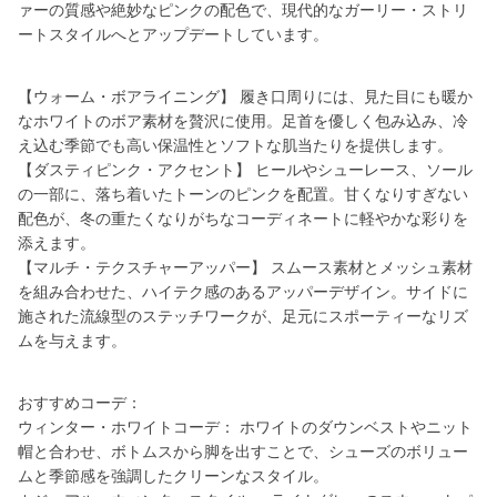
ァーの質感や絶妙なピンクの配色で、現代的なガーリー・ストリ
ートスタイルへとアップデートしています。
【ウォーム・ボアライニング】 履き口周りには、見た目にも暖か
なホワイトのボア素材を贅沢に使用。足首を優しく包み込み、冷
え込む季節でも高い保温性とソフトな肌当たりを提供します。
【ダスティピンク・アクセント】 ヒールやシューレース、ソール
の一部に、落ち着いたトーンのピンクを配置。甘くなりすぎない
配色が、冬の重たくなりがちなコーディネートに軽やかな彩りを
添えます。
【マルチ・テクスチャーアッパー】 スムース素材とメッシュ素材
を組み合わせた、ハイテク感のあるアッパーデザイン。サイドに
施された流線型のステッチワークが、足元にスポーティーなリズ
ムを与えます。
おすすめコーデ：
ウィンター・ホワイトコーデ： ホワイトのダウンベストやニット
帽と合わせ、ボトムスから脚を出すことで、シューズのボリュー
ムと季節感を強調したクリーンなスタイル。