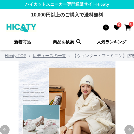
ハイカットスニーカー
専門通販サイト
Hicaty
10,000
円以上のご購入で送料無料
0
0
新着商品
商品を検索
人気ランキング
Hicaty TOP
›
レディースの一覧
›
【ウィンター・フェミニン】防寒ボ
Previous slide
Ne