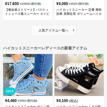
¥
17,600
¥
4,060
¥
19560
(割引前)
¥
4520
(割引前)
【都会派ストリート】バスケッ
ハイカットスニーカー 定番 脚長
トシューズ風スニーカー ネイビ
効果 美脚足長 ボリュームハイカ
ー×グレー | 厚底 メッシュ切替
ット 厚底 おしゃれ スタイリッ
テックデザイン
シュ きれいめカジュアル 可愛い
かわいい
›
人気アイテム一覧へ
ハイカットスニーカーレディースの新着アイテム
SALE
¥
4,460
¥
4,100
(税込)
¥
4960
(割引前)
ハイカットスニーカー デニム地
ハイカットスニーカー くまの刺