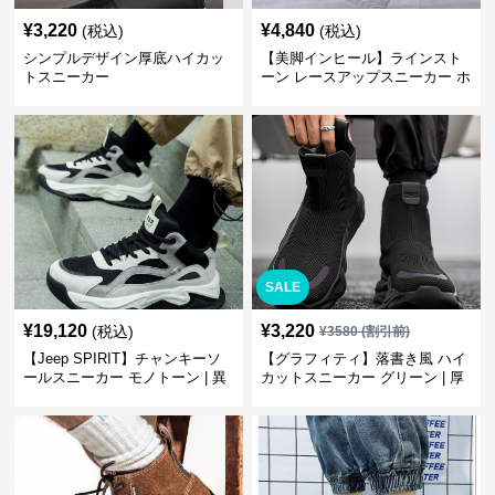
¥
3,220
¥
4,840
(税込)
(税込)
シンプルデザイン厚底ハイカッ
【美脚インヒール】ラインスト
トスニーカー
ーン レースアップスニーカー ホ
ワイト | 厚底 カジュアル
SALE
¥
19,120
¥
3,220
(税込)
¥
3580
(割引前)
【Jeep SPIRIT】チャンキーソ
【グラフィティ】落書き風 ハイ
ールスニーカー モノトーン | 異
カットスニーカー グリーン | 厚
素材ミックス 厚底
底 キャンバス ストリート