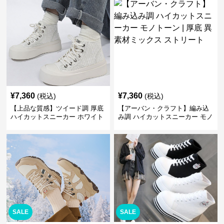
すい
¥
7,360
¥
7,360
(税込)
(税込)
【上品な質感】ツイード調 厚底
【アーバン・クラフト】編み込
ハイカットスニーカー ホワイト
み調 ハイカットスニーカー モノ
| プラットフォーム 異素材コン
トーン | 厚底 異素材ミックス ス
ビ クラシック
トリート
SALE
SALE