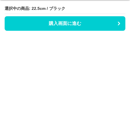
選択中の商品: 22.5cm / ブラック
選択中の商品: 22.5cm / ブラック
購入画面に進む
購入画面に進む
Hicaty
について
会社概要
利用規約