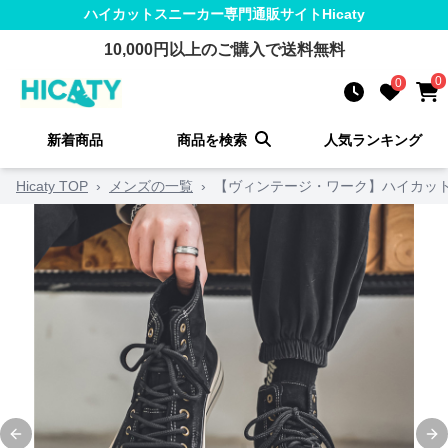
ハイカットスニーカー
専門通販サイト
Hicaty
10,000
円以上のご購入で送料無料
0
0
新着商品
商品を検索
人気ランキング
Hicaty TOP
›
メンズの一覧
›
【ヴィンテージ・ワーク】ハイカット
Previous slide
Ne