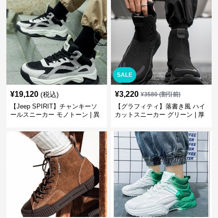
SALE
¥
19,120
¥
3,220
(税込)
¥
3580
(割引前)
【Jeep SPIRIT】チャンキーソ
【グラフィティ】落書き風 ハイ
ールスニーカー モノトーン | 異
カットスニーカー グリーン | 厚
素材ミックス 厚底
底 キャンバス ストリート