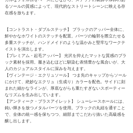
るソールの質感によって、現代的なストリートシーンに映える存
在感を放ちます。
【コントラスト・ダブルステッチ】 ブラックのアッパー全体に、
鮮やかなホワイトのステッチを配置。パーツの輪郭を際立たせる
多重ステッチが、ハンドメイドのような温かみと堅牢なワークテ
イストを演出します。
【プレミアム・起毛アッパー】 光沢を抑えたマットな質感のブラ
ック素材を採用。履き込むほどに馴染む表情豊かな風合いが、大
人のカジュアルスタイルに深みを与えます。
【ヴィンテージ・エクリュソール】 つま先のキャップからソール
にかけて、絶妙なエクリュ（生成り）カラーを配色。サイドに刻
まれた細かなラインが、厚底ながらも重たすぎないスポーティー
なリズムを生み出しています。
【アンティーク・ブラスアイレット】 シューレースホールには、
鈍い輝きを放つメタルパーツを使用。ブラックの丸紐を通すこと
で、全体の統一感を保ちつつ、細部までこだわり抜いた高級感を
醸し出します。