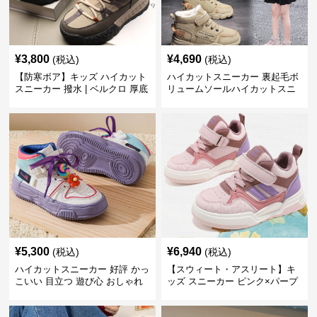
¥
3,800
¥
4,690
(税込)
(税込)
【防寒ボア】キッズ ハイカット
ハイカットスニーカー 裏起毛ボ
スニーカー 撥水 | ベルクロ 厚底
リュームソールハイカットスニ
滑り止め 通学 アウトドア
ーカー
¥
5,300
¥
6,940
(税込)
(税込)
ハイカットスニーカー 好評 かっ
【スウィート・アスリート】キ
こいい 目立つ 遊び心 おしゃれ
ッズ スニーカー ピンク×パープ
スタイリッシュ オールシーズン
ル | ベルクロ仕様 厚底 クッショ
すべりにくい 快適歩行 グリップ
ンソール ガールズ