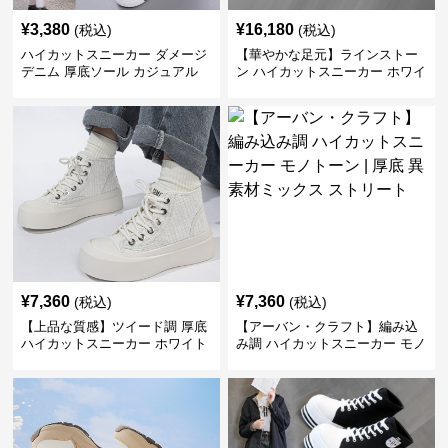
¥
3,380
¥
16,180
(税込)
(税込)
ハイカットスニーカー ダメージ
【華やかな足元】ラインストー
デニム 厚底ソール カジュアル
ン ハイカットスニーカー ホワイ
デイリーコーデ スタイルアップ
ト | キラキラ ビジュー サテンリ
かわいい 学校 日常使い 履きや
ボン
すい
¥
7,360
¥
7,360
(税込)
(税込)
【上品な質感】ツイード調 厚底
【アーバン・クラフト】編み込
ハイカットスニーカー ホワイト
み調 ハイカットスニーカー モノ
| プラットフォーム 異素材コン
トーン | 厚底 異素材ミックス ス
ビ クラシック
トリート