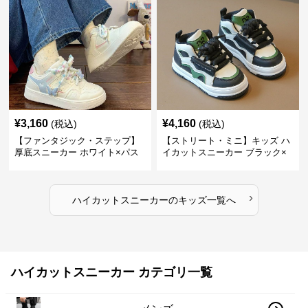
力
¥
3,160
¥
4,160
(税込)
(税込)
【ファンタジック・ステップ】
【ストリート・ミニ】キッズ ハ
厚底スニーカー ホワイト×パス
イカットスニーカー ブラック×
テル | 3Dバタフライアクセント
グリーン | チャンキーシューレ
チャンキーシューレース ガーリ
ース 厚底 タフデザイン
ー
›
ハイカットスニーカー
の
キッズ
一覧へ
ハイカットスニーカー カテゴリ一覧