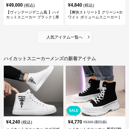
¥
49,000
¥
4,840
(税込)
(税込)
【ヴィンテージデニム風 】ハイ
【爽快ストリート】グリーン×ホ
カットスニーカー ブラック | 厚
ワイト ボリュームスニーカー |
底 異素材コンビ レオパードアク
グラデーションカラー 厚底 テッ
セント
クデザイン
›
人気アイテム一覧へ
ハイカットスニーカーメンズの新着アイテム
SALE
¥
4,240
¥
4,770
(税込)
¥
5300
(割引前)