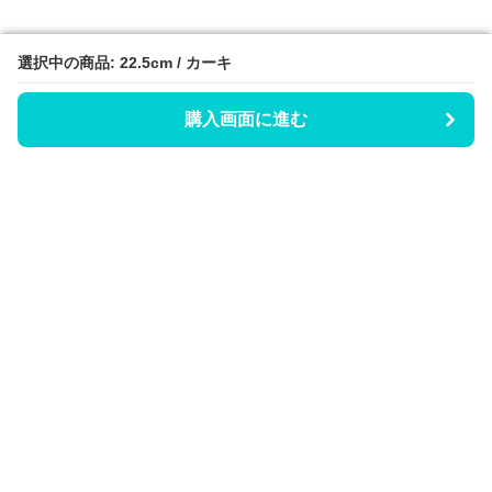
選択中の商品: 22.5cm / カーキ
選択中の商品: 22.5cm / カーキ
購入画面に進む
購入画面に進む
Hicaty
について
会社概要