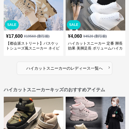
SALE
SALE
¥
17,600
¥
4,060
¥
19560
(割引前)
¥
4520
(割引前)
【都会派ストリート】バスケッ
ハイカットスニーカー 定番 脚長
トシューズ風スニーカー ネイビ
効果 美脚足長 ボリュームハイカ
ー×グレー | 厚底 メッシュ切替
ット 厚底 おしゃれ スタイリッ
テックデザイン
シュ きれいめカジュアル 可愛い
かわいい
›
ハイカットスニーカー
の
レディース
一覧へ
ハイカットスニーカーキッズのおすすめアイテム