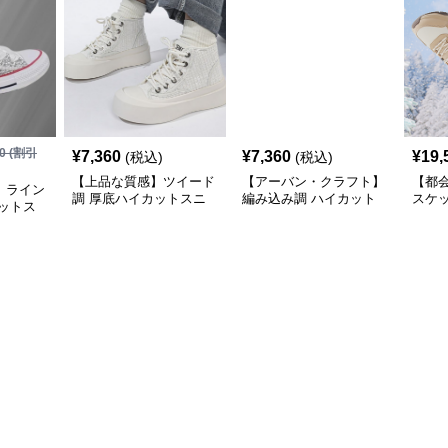
0
(割引
¥
7,360
¥
7,360
¥
19,
(税込)
(税込)
【上品な質感】ツイード
【アーバン・クラフト】
【都
】ライン
調 厚底ハイカットスニ
編み込み調 ハイカット
スケ
ットス
ーカー ホワイト | プラッ
スニーカー モノトーン |
ーカー
 | キラ
トフォーム 異素材コン
厚底 異素材ミックス ス
| 厚
サテンリ
ビ クラシック
トリート
クデ