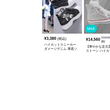
SALE
¥
1618
¥
3,380
(税込)
¥
14,560
前)
ハイカットスニーカー
【華やかな足元
ダメージデニム 厚底ソ
ストーン ハイカ
ール カジュアル デイリ
ニーカー ホワイト
ーコーデ スタイルアッ
キラ ビジュー 
プ かわいい 学校 日常使
ボン
い 履きやすい