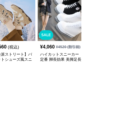
SALE
SALE
560
¥
4,060
¥
5,830
(税込)
¥
4520
(割引前)
¥
6480
(割引前)
会派ストリート】バ
ハイカットスニーカー
ハイカットスニーカー
ットシューズ風スニ
定番 脚長効果 美脚足長
定番 厚底 美脚効果 スタ
 ネイビー×グレー
ボリュームハイカット
イルアップ 歩きやすい
底 メッシュ切替 テッ
厚底 おしゃれ スタイリ
疲れにくい サイドジッ
ザイン
ッシュ きれいめカジュ
プ 履きやすい カジュア
アル 可愛い かわいい
ル 綺麗 おしゃれ