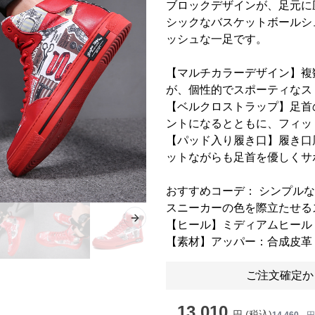
ブロックデザインが、足元に
シックなバスケットボールシ
ッシュな一足です。
【マルチカラーデザイン】複
が、個性的でスポーティなス
【ベルクロストラップ】足首
ントになるとともに、フィッ
【パッド入り履き口】履き口
ットながらも足首を優しくサ
おすすめコーデ： シンプル
スニーカーの色を際立たせる
Next slide
【ヒール】ミディアムヒール（
【素材】アッパー：合成皮革（
ご注文確定か
13,010
円 (税込)