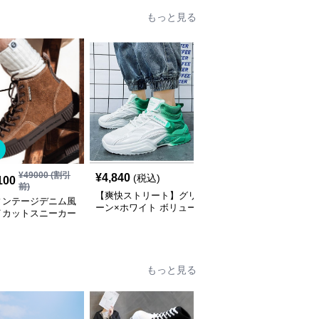
もっと見る
SALE
¥
49000
(割引
¥
4,840
¥
3,220
(税込)
¥
3580
(割引前)
100
前)
【爽快ストリート】グリ
【ハイテク・アーバン】
ィンテージデニム風
ーン×ホワイト ボリュー
ダイヤル式フリーロッ
イカットスニーカー
ムスニーカー | グラデー
ク・ダッドスニーカー
ク | 厚底 異素材コ
ションカラー 厚底 テッ
エクリュ×ダークブラウ
 レオパードアクセ
クデザイン
ン | 多層パネル構造 ギ
ギザ・チャンキーソール
ストリート・テックウェ
もっと見る
ア