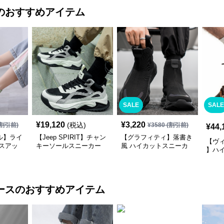
のおすすめアイテム
SALE
SALE
¥
19,120
¥
3,220
(税込)
割引前)
¥
3580
(割引前)
¥
44,
ル】ライ
【Jeep SPIRIT】チャン
【グラフィティ】落書き
【ヴ
スアッ
キーソールスニーカー
風 ハイカットスニーカ
】ハ
イト |
モノトーン | 異素材ミッ
ー グリーン | 厚底 キャ
ブラッ
クス 厚底
ンバス ストリート
ンビ
ント
ース
のおすすめアイテム