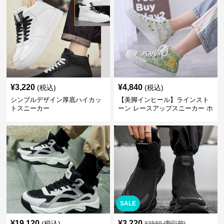
¥
3,220
¥
4,840
(税込)
(税込)
シンプルデザイン厚底ハイカッ
【美脚インヒール】ラインスト
トスニーカー
ーン レースアップスニーカー ホ
ワイト | 厚底 カジュアル
SALE
¥
19,120
¥
3,220
(税込)
¥
3580
(割引前)