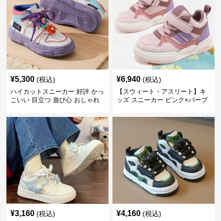
¥
5,300
¥
6,940
(税込)
(税込)
ハイカットスニーカー 好評 かっ
【スウィート・アスリート】キ
こいい 目立つ 遊び心 おしゃれ
ッズ スニーカー ピンク×パープ
スタイリッシュ オールシーズン
ル | ベルクロ仕様 厚底 クッショ
すべりにくい 快適歩行 グリップ
ンソール ガールズ
力
¥
3,160
¥
4,160
(税込)
(税込)