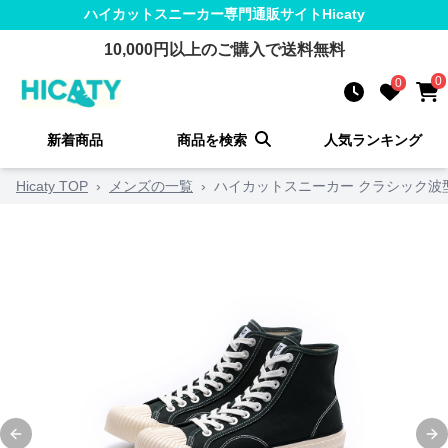
ハイカットスニーカー
専門通販サイト
Hicaty
10,000
円以上のご購入で送料無料
0
0
新着商品
商品を検索
人気ランキング
Hicaty TOP
›
メンズの一覧
›
ハイカットスニーカー クラシック波
Previous slide
Ne