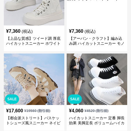
¥
7,360
¥
7,360
(税込)
(税込)
【上品な質感】ツイード調 厚底
【アーバン・クラフト】編み込
ハイカットスニーカー ホワイト
み調 ハイカットスニーカー モノ
| プラットフォーム 異素材コン
トーン | 厚底 異素材ミックス ス
ビ クラシック
トリート
SALE
SALE
¥
17,600
¥
4,060
¥
19560
(割引前)
¥
4520
(割引前)
【都会派ストリート】バスケッ
ハイカットスニーカー 定番 脚長
トシューズ風スニーカー ネイビ
効果 美脚足長 ボリュームハイカ
ー×グレー | 厚底 メッシュ切替
ット 厚底 おしゃれ スタイリッ