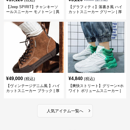
【Jeep SPIRIT】チャンキーソ
【グラフィティ】落書き風 ハイ
ールスニーカー モノトーン | 異
カットスニーカー グリーン | 厚
素材ミックス 厚底
底 キャンバス ストリート
¥
49,000
¥
4,840
(税込)
(税込)
【ヴィンテージデニム風 】ハイ
【爽快ストリート】グリーン×ホ
カットスニーカー ブラック | 厚
ワイト ボリュームスニーカー |
底 異素材コンビ レオパードアク
グラデーションカラー 厚底 テッ
セント
クデザイン
›
人気アイテム一覧へ