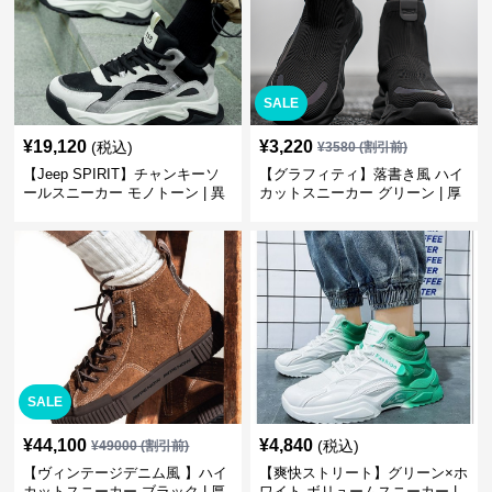
SALE
¥
19,120
¥
3,220
(税込)
¥
3580
(割引前)
【Jeep SPIRIT】チャンキーソ
【グラフィティ】落書き風 ハイ
ールスニーカー モノトーン | 異
カットスニーカー グリーン | 厚
素材ミックス 厚底
底 キャンバス ストリート
SALE
¥
44,100
¥
4,840
(税込)
¥
49000
(割引前)
【ヴィンテージデニム風 】ハイ
【爽快ストリート】グリーン×ホ
カットスニーカー ブラック | 厚
ワイト ボリュームスニーカー |