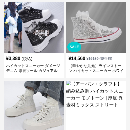
SALE
¥
3,380
¥
14,560
(税込)
¥
16180
(割引前)
ハイカットスニーカー ダメージ
【華やかな足元】ラインストー
デニム 厚底ソール カジュアル
ン ハイカットスニーカー ホワイ
デイリーコーデ スタイルアップ
ト | キラキラ ビジュー サテンリ
かわいい 学校 日常使い 履きや
ボン
すい