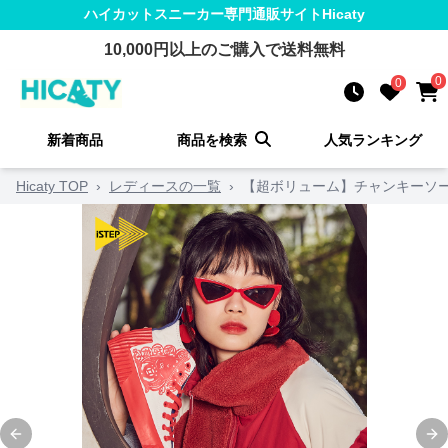
ハイカットスニーカー
専門通販サイト
Hicaty
10,000
円以上のご購入で送料無料
0
0
新着商品
商品を検索
人気ランキング
Hicaty TOP
›
レディースの一覧
›
【超ボリューム】チャンキーソール
Previous slide
Ne