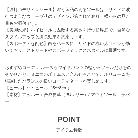
【波打つデザインソール】深く凹凸のあるソールは、サイドに波
打つようなウェーブ状のデザインが施されており、横からの見た
目もお洒落です。
【美脚効果】ハイヒールに匹敵する高さを持つ超厚底で、自然な
スタイルアップと脚長効果を約束します。
【スポーティな配色】白をベースに、サイドの赤い太ラインが効
いており、ストリートやスポーツミックススタイルに最適です。
おすすめコーデ： ルーズなワイドパンツの裾からソールだけをの
ぞかせたり、ミニ丈のボトムスと合わせることで、ボリュームを
強調したバランスの良いコーディネートが楽しめます。
【ヒール】ハイヒール（5〜8cm）
【素材】アッパー：合成皮革（PUレザー）/ アウトソール：ラバ
ー
POINT
アイテム特徴