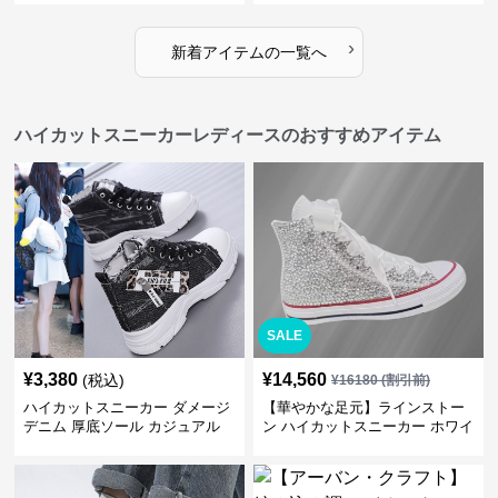
›
新着アイテムの一覧へ
ハイカットスニーカーレディースのおすすめアイテム
SALE
¥
3,380
¥
14,560
(税込)
¥
16180
(割引前)
ハイカットスニーカー ダメージ
【華やかな足元】ラインストー
デニム 厚底ソール カジュアル
ン ハイカットスニーカー ホワイ
デイリーコーデ スタイルアップ
ト | キラキラ ビジュー サテンリ
かわいい 学校 日常使い 履きや
ボン
すい