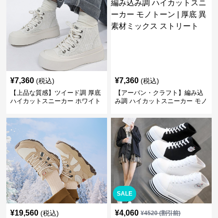
¥
7,360
¥
7,360
(税込)
(税込)
【上品な質感】ツイード調 厚底
【アーバン・クラフト】編み込
ハイカットスニーカー ホワイト
み調 ハイカットスニーカー モノ
| プラットフォーム 異素材コン
トーン | 厚底 異素材ミックス ス
ビ クラシック
トリート
SALE
¥
19,560
¥
4,060
(税込)
¥
4520
(割引前)