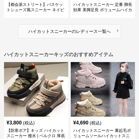
【都会派ストリート】バスケッ
ハイカットスニーカー 定番 脚長
トシューズ風スニーカー ネイビ
効果 美脚足長 ボリュームハイカ
ー×グレー | 厚底 メッシュ切替
ット 厚底 おしゃれ スタイリッ
テックデザイン
シュ きれいめカジュアル 可愛い
かわいい
›
ハイカットスニーカー
の
レディース
一覧へ
ハイカットスニーカーキッズのおすすめアイテム
¥
3,800
¥
4,690
(税込)
(税込)
【防寒ボア】キッズ ハイカット
ハイカットスニーカー 裏起毛ボ
スニーカー 撥水 | ベルクロ 厚底
リュームソールハイカットスニ