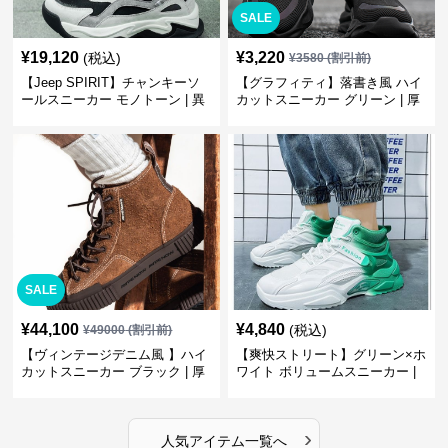
SALE
¥
19,120
¥
3,220
(税込)
¥
3580
(割引前)
【Jeep SPIRIT】チャンキーソ
【グラフィティ】落書き風 ハイ
ールスニーカー モノトーン | 異
カットスニーカー グリーン | 厚
素材ミックス 厚底
底 キャンバス ストリート
SALE
¥
44,100
¥
4,840
(税込)
¥
49000
(割引前)
【ヴィンテージデニム風 】ハイ
【爽快ストリート】グリーン×ホ
カットスニーカー ブラック | 厚
ワイト ボリュームスニーカー |
底 異素材コンビ レオパードアク
グラデーションカラー 厚底 テッ
セント
クデザイン
›
人気アイテム一覧へ