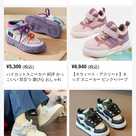
滑り止め 通学 アウトドア
ーカー
¥
5,300
¥
6,940
(税込)
(税込)
ハイカットスニーカー 好評 かっ
【スウィート・アスリート】キ
こいい 目立つ 遊び心 おしゃれ
ッズ スニーカー ピンク×パープ
スタイリッシュ オールシーズン
ル | ベルクロ仕様 厚底 クッショ
すべりにくい 快適歩行 グリップ
ンソール ガールズ
力