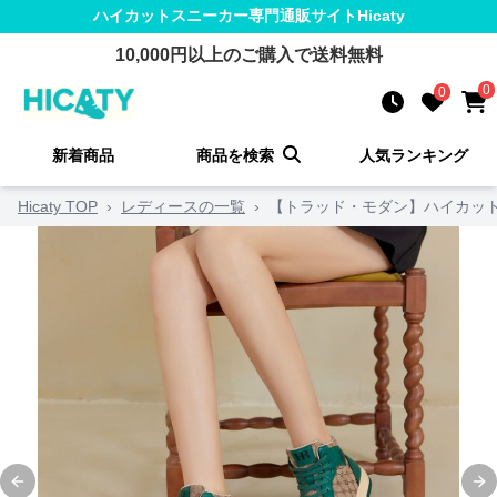
ハイカットスニーカー
専門通販サイト
Hicaty
10,000
円以上のご購入で送料無料
0
0
新着商品
商品を検索
人気ランキング
Hicaty TOP
›
レディースの一覧
›
【トラッド・モダン】ハイカット
Previous slide
Ne