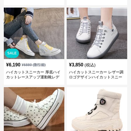
動靴
ット靴
SALE
¥
6,190
¥
3,850
(税込)
¥
6880
(割引前)
ハイカットスニーカー 厚底ハイ
ハイカットスニーカー レザー調
カットレースアップ運動靴レデ
ロゴデザインハイカットスニー
ィース
カー