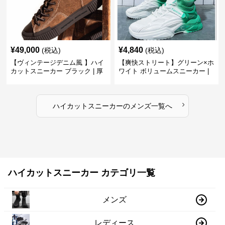
¥
49,000
¥
4,840
(税込)
(税込)
【ヴィンテージデニム風 】ハイ
【爽快ストリート】グリーン×ホ
カットスニーカー ブラック | 厚
ワイト ボリュームスニーカー |
底 異素材コンビ レオパードアク
グラデーションカラー 厚底 テッ
セント
クデザイン
›
ハイカットスニーカー
の
メンズ
一覧へ
ハイカットスニーカー カテゴリ一覧
メンズ
レディース