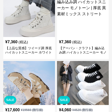
¥
7,360
¥
7,360
(税込)
(税込)
【上品な質感】ツイード調 厚底
【アーバン・クラフト】編み込
ハイカットスニーカー ホワイト
み調 ハイカットスニーカー モノ
| プラットフォーム 異素材コン
トーン | 厚底 異素材ミックス ス
ビ クラシック
トリート
SALE
SALE
¥
17,600
¥
4,060
¥
19560
(割引前)
¥
4520
(割引前)