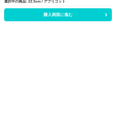
選択中の商品: 22.5cm / アプリコット
選択中の商品: 22.5cm / アプリコット
購入画面に進む
購入画面に進む
Hicaty
について
会社概要
利用規約