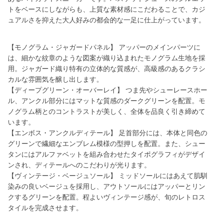
トをベースにしながらも、上質な素材感にこだわることで、カジ
ュアルさを抑えた大人好みの都会的な一足に仕上がっています。
【モノグラム・ジャガードパネル】 アッパーのメインパーツに
は、細かな紋章のような図案が織り込まれたモノグラム生地を採
用。ジャガード織り特有の立体的な質感が、高級感のあるクラシ
カルな雰囲気を醸し出します。
【ディープグリーン・オーバーレイ】 つま先やシューレースホー
ル、アンクル部分にはマットな質感のダークグリーンを配置。モ
ノグラム柄とのコントラストが美しく、全体を品良く引き締めて
います。
【エンボス・アンクルディテール】 足首部分には、本体と同色の
グリーンで繊細なエンブレム模様の型押しを配置。また、シュー
タンにはアルファベットを組み合わせたタイポグラフィがデザイ
ンされ、ディテールへのこだわりが光ります。
【ヴィンテージ・ベージュソール】 ミッドソールにはあえて肌馴
染みの良いベージュを採用し、アウトソールにはアッパーとリン
クするグリーンを配置。程よいヴィンテージ感が、旬のレトロス
タイルを完成させます。