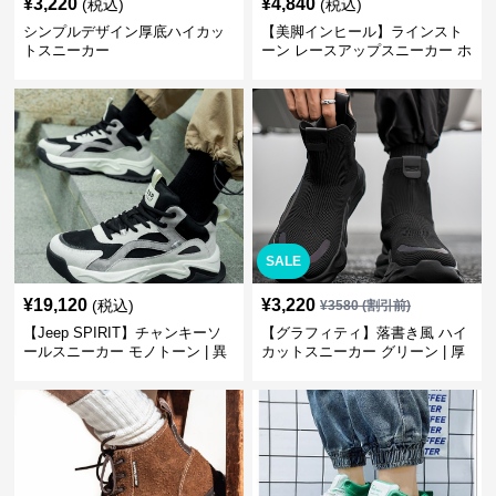
¥
3,220
¥
4,840
(税込)
(税込)
シンプルデザイン厚底ハイカッ
【美脚インヒール】ラインスト
トスニーカー
ーン レースアップスニーカー ホ
ワイト | 厚底 カジュアル
SALE
¥
19,120
¥
3,220
(税込)
¥
3580
(割引前)
【Jeep SPIRIT】チャンキーソ
【グラフィティ】落書き風 ハイ
ールスニーカー モノトーン | 異
カットスニーカー グリーン | 厚
素材ミックス 厚底
底 キャンバス ストリート