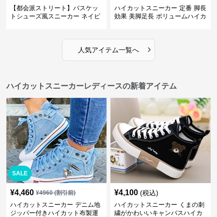
【都会派ストリート】バスケッ
ハイカットスニーカー 定番 脚長
トシューズ風スニーカー ネイビ
効果 美脚足長 ボリュームハイカ
ー×グレー | 厚底 メッシュ切替
ット 厚底 おしゃれ スタイリッ
テックデザイン
シュ きれいめカジュアル 可愛い
かわいい
›
人気アイテム一覧へ
ハイカットスニーカーレディースの新着アイテム
SALE
¥
4,460
¥
4,100
(税込)
¥
4960
(割引前)
ハイカットスニーカー デニム地
ハイカットスニーカー くまの刺
ジッパー付きハイカット布製運
繍がかわいいキャンバスハイカ