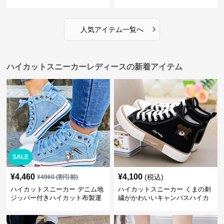
ー×グレー | 厚底 メッシュ切替
ット 厚底 おしゃれ スタイリッ
テックデザイン
シュ きれいめカジュアル 可愛い
かわいい
›
人気アイテム一覧へ
ハイカットスニーカーレディースの新着アイテム
SALE
¥
4,460
¥
4,100
(税込)
¥
4960
(割引前)
ハイカットスニーカー デニム地
ハイカットスニーカー くまの刺
ジッパー付きハイカット布製運
繍がかわいいキャンバスハイカ
動靴
ット靴