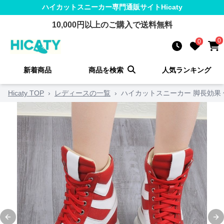
ハイカットスニーカー
専門通販サイト
Hicaty
10,000
円以上のご購入で送料無料
0
0
新着商品
商品を検索
人気ランキング
Hicaty TOP
›
レディースの一覧
›
ハイカットスニーカー 脚長効果 
Previous slide
Ne