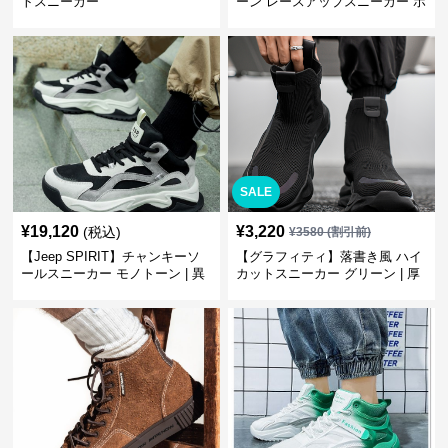
トスニーカー
ーン レースアップスニーカー ホ
ワイト | 厚底 カジュアル
SALE
¥
19,120
¥
3,220
(税込)
¥
3580
(割引前)
【Jeep SPIRIT】チャンキーソ
【グラフィティ】落書き風 ハイ
ールスニーカー モノトーン | 異
カットスニーカー グリーン | 厚
素材ミックス 厚底
底 キャンバス ストリート