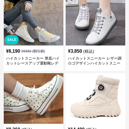
SALE
¥
6,190
¥
3,850
(税込)
¥
6880
(割引前)
ハイカットスニーカー 厚底ハイ
ハイカットスニーカー レザー調
カットレースアップ運動靴レデ
ロゴデザインハイカットスニー
ィース
カー