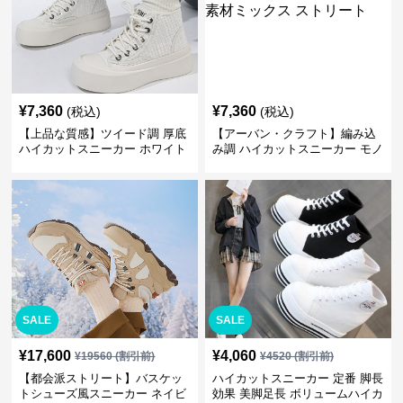
¥
7,360
¥
7,360
(税込)
(税込)
【上品な質感】ツイード調 厚底
【アーバン・クラフト】編み込
ハイカットスニーカー ホワイト
み調 ハイカットスニーカー モノ
| プラットフォーム 異素材コン
トーン | 厚底 異素材ミックス ス
ビ クラシック
トリート
SALE
SALE
¥
17,600
¥
4,060
¥
19560
(割引前)
¥
4520
(割引前)
【都会派ストリート】バスケッ
ハイカットスニーカー 定番 脚長
トシューズ風スニーカー ネイビ
効果 美脚足長 ボリュームハイカ