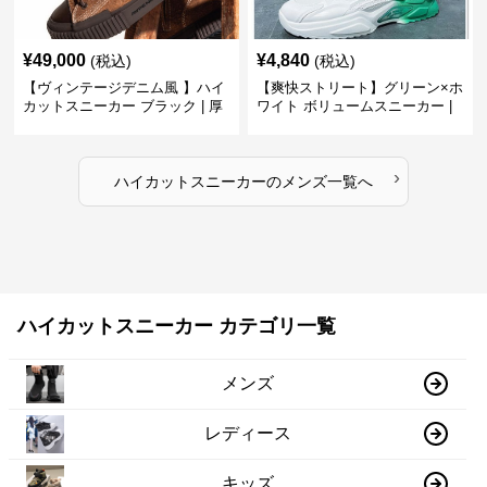
¥
49,000
¥
4,840
(税込)
(税込)
【ヴィンテージデニム風 】ハイ
【爽快ストリート】グリーン×ホ
カットスニーカー ブラック | 厚
ワイト ボリュームスニーカー |
底 異素材コンビ レオパードアク
グラデーションカラー 厚底 テッ
セント
クデザイン
›
ハイカットスニーカー
の
メンズ
一覧へ
ハイカットスニーカー カテゴリ一覧
メンズ
レディース
キッズ