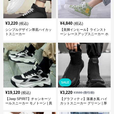
¥
3,220
¥
4,840
(税込)
(税込)
シンプルデザイン厚底ハイカッ
【美脚インヒール】ラインスト
トスニーカー
ーン レースアップスニーカー ホ
ワイト | 厚底 カジュアル
SALE
¥
19,120
¥
3,220
(税込)
¥
3580
(割引前)
【Jeep SPIRIT】チャンキーソ
【グラフィティ】落書き風 ハイ
ールスニーカー モノトーン | 異
カットスニーカー グリーン | 厚
素材ミックス 厚底
底 キャンバス ストリート