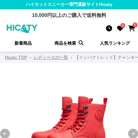
ハイカットスニーカー
専門通販サイト
Hicaty
10,000
円以上のご購入で送料無料
0
0
新着商品
商品を検索
人気ランキング
Hicaty TOP
›
レディースの一覧
›
【インパクトレッド】チャンキー
Previous slide
Ne