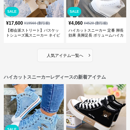
SALE
SALE
¥
17,600
¥
4,060
¥
19560
(割引前)
¥
4520
(割引前)
【都会派ストリート】バスケッ
ハイカットスニーカー 定番 脚長
トシューズ風スニーカー ネイビ
効果 美脚足長 ボリュームハイカ
ー×グレー | 厚底 メッシュ切替
ット 厚底 おしゃれ スタイリッ
テックデザイン
シュ きれいめカジュアル 可愛い
かわいい
›
人気アイテム一覧へ
ハイカットスニーカーレディースの新着アイテム
SALE