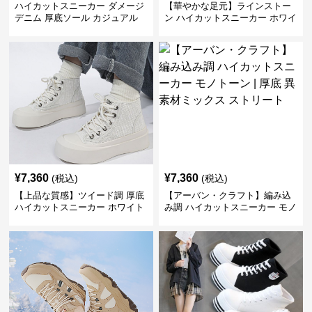
ハイカットスニーカー ダメージ
【華やかな足元】ラインストー
デニム 厚底ソール カジュアル
ン ハイカットスニーカー ホワイ
デイリーコーデ スタイルアップ
ト | キラキラ ビジュー サテンリ
かわいい 学校 日常使い 履きや
ボン
すい
¥
7,360
¥
7,360
(税込)
(税込)
【上品な質感】ツイード調 厚底
【アーバン・クラフト】編み込
ハイカットスニーカー ホワイト
み調 ハイカットスニーカー モノ
| プラットフォーム 異素材コン
トーン | 厚底 異素材ミックス ス
ビ クラシック
トリート