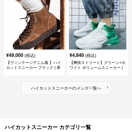
¥
49,000
¥
4,840
(税込)
(税込)
【ヴィンテージデニム風 】ハイ
【爽快ストリート】グリーン×ホ
カットスニーカー ブラック | 厚
ワイト ボリュームスニーカー |
底 異素材コンビ レオパードアク
グラデーションカラー 厚底 テッ
セント
クデザイン
›
ハイカットスニーカー
の
メンズ
一覧へ
ハイカットスニーカー カテゴリ一覧