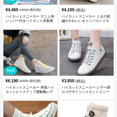
¥
4,460
¥
4,100
(税込)
¥
4960
(割引前)
ハイカットスニーカー デニム地
ハイカットスニーカー くまの刺
ジッパー付きハイカット布製運
繍がかわいいキャンバスハイカ
動靴
ット靴
SALE
¥
6,190
¥
3,850
(税込)
¥
6880
(割引前)
ハイカットスニーカー 厚底ハイ
ハイカットスニーカー レザー調
カットレースアップ運動靴レデ
ロゴデザインハイカットスニー
ィース
カー