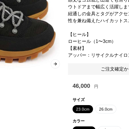
ウトドアまで幅広く活躍しま
紐通しの金具とタグがアクセ
性を兼ね備えたハイカットス
【ヒール】
ローヒール（1〜3cm）
【素材】
アッパー：リサイクルナイロ
Next slide
ご注文確定か
46,000
円
サイズ
23.0cm
26.0cm
カラー