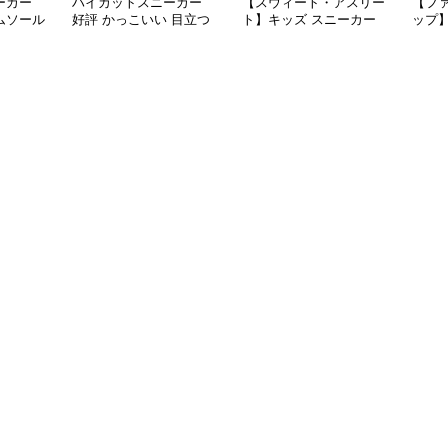
ーカー
ハイカットスニーカー
【スウィート・アスリー
【フ
ムソール
好評 かっこいい 目立つ
ト】キッズ スニーカー
ップ
ーカー
遊び心 おしゃれ スタイ
ピンク×パープル | ベル
ホワイ
リッシュ オールシーズ
クロ仕様 厚底 クッショ
バタ
ン すべりにくい 快適歩
ンソール ガールズ
チャ
行 グリップ力
ガー