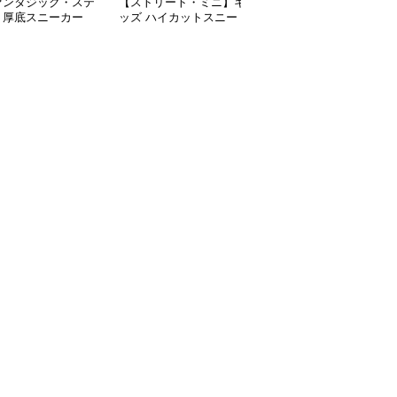
ァンタジック・ステ
【ストリート・ミニ】キ
ハイカットスニーカー
】厚底スニーカー
ッズ ハイカットスニー
星型デザイン厚底ハイカ
ト×パステル | 3D
カー ブラック×グリーン
ットキッズシューズ
フライアクセント
| チャンキーシューレー
ンキーシューレース
ス 厚底 タフデザイン
リー