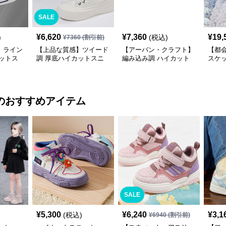
SALE
¥
6,620
¥
7,360
¥
19,
)
(税込)
¥
7360
(割引前)
】ライン
【上品な質感】ツイード
【アーバン・クラフト】
【都
ットス
調 厚底ハイカットスニ
編み込み調 ハイカット
スケ
 | キラ
ーカー ホワイト | プラッ
スニーカー モノトーン |
ーカー
サテンリ
トフォーム 異素材コン
厚底 異素材ミックス ス
| 厚
ビ クラシック
トリート
クデ
のおすすめアイテム
SALE
¥
5,300
¥
6,240
¥
3,1
(税込)
¥
6940
(割引前)