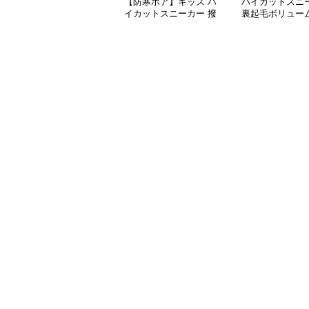
【防寒ボア】キッズ ハ
ハイカットスニ
イカットスニーカー 撥
裏起毛ボリュー
水 | ベルクロ 厚底 滑り
ハイカットスニ
止め 通学 アウトドア