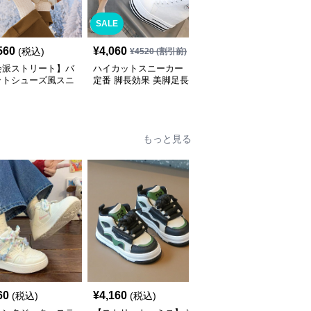
SALE
SALE
560
¥
4,060
¥
5,830
(税込)
¥
4520
(割引前)
¥
6480
(割引前)
会派ストリート】バ
ハイカットスニーカー
ハイカットスニーカー
ットシューズ風スニ
定番 脚長効果 美脚足長
定番 厚底 美脚効果 スタ
 ネイビー×グレー
ボリュームハイカット
イルアップ 歩きやすい
底 メッシュ切替 テッ
厚底 おしゃれ スタイリ
疲れにくい サイドジッ
ザイン
ッシュ きれいめカジュ
プ 履きやすい カジュア
アル 可愛い かわいい
ル 綺麗 おしゃれ
もっと見る
60
¥
4,160
¥
3,260
(税込)
(税込)
(税込)