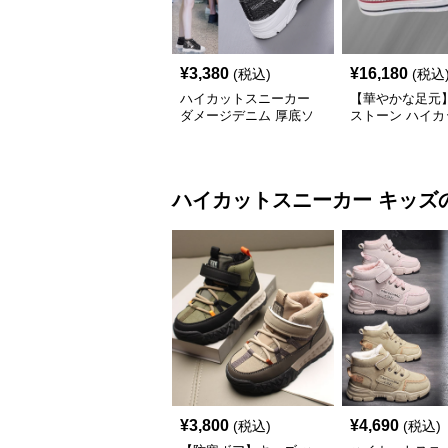
¥
3,380
¥
16,180
(税込)
(税込
ハイカットスニーカー
【華やかな足元
ダメージデニム 厚底ソ
ストーン ハイカ
ール カジュアル デイリ
ニーカー ホワイト
ーコーデ スタイルアッ
キラ ビジュー 
プ かわいい 学校 日常使
ボン
い 履きやすい
ハイカットスニーカー
キッズ
¥
3,800
¥
4,690
(税込)
(税込)