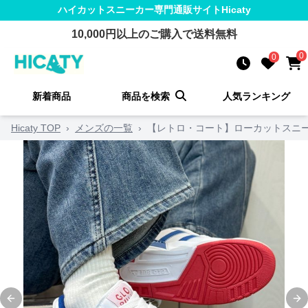
ハイカットスニーカー
専門通販サイト
Hicaty
10,000
円以上のご購入で送料無料
0
0
新着商品
商品を検索
人気ランキング
Hicaty TOP
›
メンズの一覧
›
【レトロ・コート】ローカットスニー
Previous slide
Ne