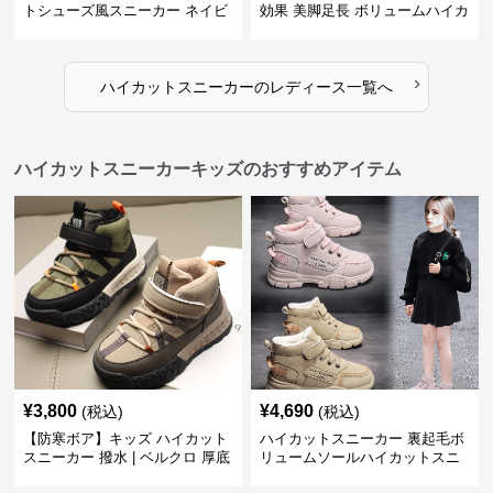
トシューズ風スニーカー ネイビ
効果 美脚足長 ボリュームハイカ
ー×グレー | 厚底 メッシュ切替
ット 厚底 おしゃれ スタイリッ
テックデザイン
シュ きれいめカジュアル 可愛い
かわいい
›
ハイカットスニーカー
の
レディース
一覧へ
ハイカットスニーカーキッズのおすすめアイテム
¥
3,800
¥
4,690
(税込)
(税込)
【防寒ボア】キッズ ハイカット
ハイカットスニーカー 裏起毛ボ
スニーカー 撥水 | ベルクロ 厚底
リュームソールハイカットスニ
滑り止め 通学 アウトドア
ーカー