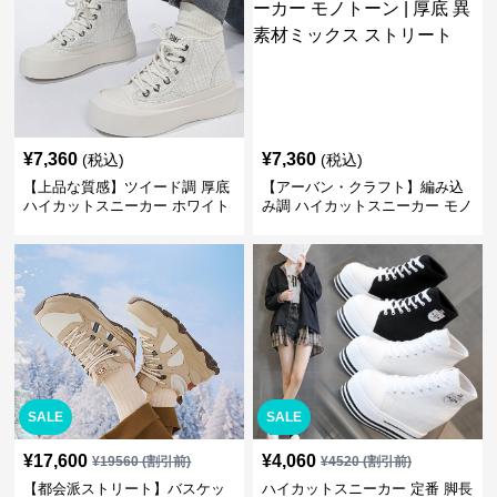
¥
7,360
¥
7,360
(税込)
(税込)
【上品な質感】ツイード調 厚底
【アーバン・クラフト】編み込
ハイカットスニーカー ホワイト
み調 ハイカットスニーカー モノ
| プラットフォーム 異素材コン
トーン | 厚底 異素材ミックス ス
ビ クラシック
トリート
SALE
SALE
¥
17,600
¥
4,060
¥
19560
(割引前)
¥
4520
(割引前)
【都会派ストリート】バスケッ
ハイカットスニーカー 定番 脚長