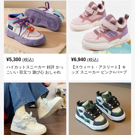
¥
5,300
¥
6,940
(税込)
(税込)
ハイカットスニーカー 好評 かっ
【スウィート・アスリート】キ
こいい 目立つ 遊び心 おしゃれ
ッズ スニーカー ピンク×パープ
スタイリッシュ オールシーズン
ル | ベルクロ仕様 厚底 クッショ
すべりにくい 快適歩行 グリップ
ンソール ガールズ
力