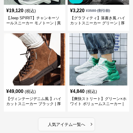
¥
19,120
¥
3,220
(税込)
¥
3580
(割引前)
【Jeep SPIRIT】チャンキーソ
【グラフィティ】落書き風 ハイ
ールスニーカー モノトーン | 異
カットスニーカー グリーン | 厚
素材ミックス 厚底
底 キャンバス ストリート
¥
49,000
¥
4,840
(税込)
(税込)
【ヴィンテージデニム風 】ハイ
【爽快ストリート】グリーン×ホ
カットスニーカー ブラック | 厚
ワイト ボリュームスニーカー |
底 異素材コンビ レオパードアク
グラデーションカラー 厚底 テッ
セント
クデザイン
›
人気アイテム一覧へ