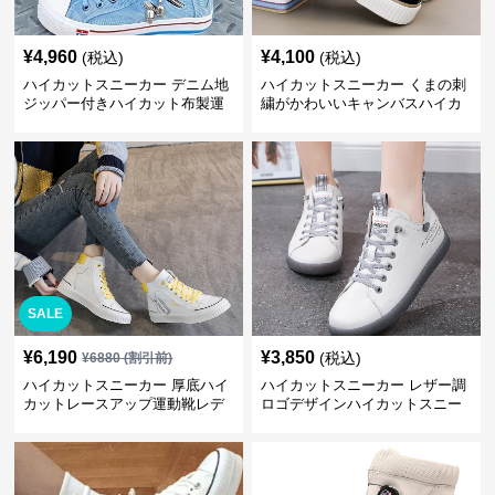
¥
4,960
¥
4,100
(税込)
(税込)
ハイカットスニーカー デニム地
ハイカットスニーカー くまの刺
ジッパー付きハイカット布製運
繍がかわいいキャンバスハイカ
動靴
ット靴
SALE
¥
6,190
¥
3,850
(税込)
¥
6880
(割引前)
ハイカットスニーカー 厚底ハイ
ハイカットスニーカー レザー調
カットレースアップ運動靴レデ
ロゴデザインハイカットスニー
ィース
カー