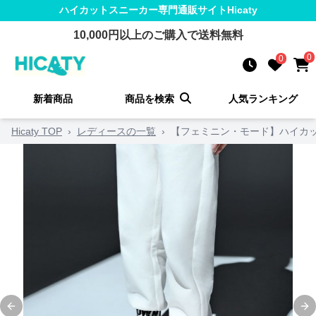
ハイカットスニーカー
専門通販サイト
Hicaty
10,000
円以上のご購入で送料無料
0
0
新着商品
商品を検索
人気ランキング
Hicaty TOP
›
レディースの一覧
›
【フェミニン・モード】ハイカッ
Previous slide
Ne