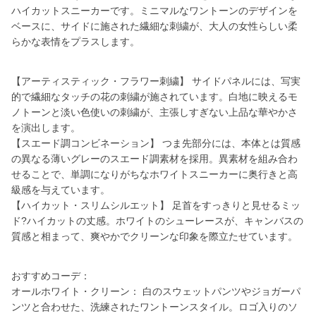
ハイカットスニーカーです。ミニマルなワントーンのデザインを
ベースに、サイドに施された繊細な刺繍が、大人の女性らしい柔
らかな表情をプラスします。
【アーティスティック・フラワー刺繍】 サイドパネルには、写実
的で繊細なタッチの花の刺繍が施されています。白地に映えるモ
ノトーンと淡い色使いの刺繍が、主張しすぎない上品な華やかさ
を演出します。
【スエード調コンビネーション】 つま先部分には、本体とは質感
の異なる薄いグレーのスエード調素材を採用。異素材を組み合わ
せることで、単調になりがちなホワイトスニーカーに奥行きと高
級感を与えています。
【ハイカット・スリムシルエット】 足首をすっきりと見せるミッ
ド?ハイカットの丈感。ホワイトのシューレースが、キャンバスの
質感と相まって、爽やかでクリーンな印象を際立たせています。
おすすめコーデ：
オールホワイト・クリーン： 白のスウェットパンツやジョガーパ
ンツと合わせた、洗練されたワントーンスタイル。ロゴ入りのソ