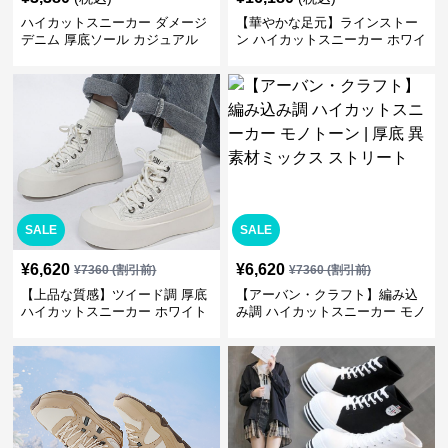
ハイカットスニーカー ダメージ
【華やかな足元】ラインストー
デニム 厚底ソール カジュアル
ン ハイカットスニーカー ホワイ
デイリーコーデ スタイルアップ
ト | キラキラ ビジュー サテンリ
かわいい 学校 日常使い 履きや
ボン
すい
SALE
SALE
¥
6,620
¥
6,620
¥
7360
(割引前)
¥
7360
(割引前)
【上品な質感】ツイード調 厚底
【アーバン・クラフト】編み込
ハイカットスニーカー ホワイト
み調 ハイカットスニーカー モノ
| プラットフォーム 異素材コン
トーン | 厚底 異素材ミックス ス
ビ クラシック
トリート