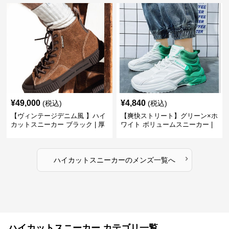
¥
49,000
¥
4,840
(税込)
(税込)
【ヴィンテージデニム風 】ハイ
【爽快ストリート】グリーン×ホ
カットスニーカー ブラック | 厚
ワイト ボリュームスニーカー |
底 異素材コンビ レオパードアク
グラデーションカラー 厚底 テッ
セント
クデザイン
›
ハイカットスニーカー
の
メンズ
一覧へ
ハイカットスニーカー カテゴリ一覧