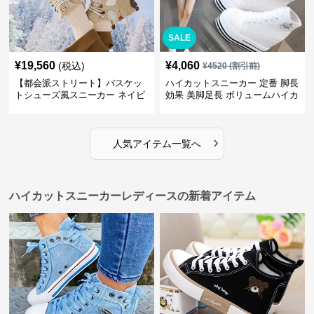
SALE
¥
19,560
¥
4,060
(税込)
¥
4520
(割引前)
【都会派ストリート】バスケッ
ハイカットスニーカー 定番 脚長
トシューズ風スニーカー ネイビ
効果 美脚足長 ボリュームハイカ
ー×グレー | 厚底 メッシュ切替
ット 厚底 おしゃれ スタイリッ
テックデザイン
シュ きれいめカジュアル 可愛い
かわいい
›
人気アイテム一覧へ
ハイカットスニーカーレディースの新着アイテム