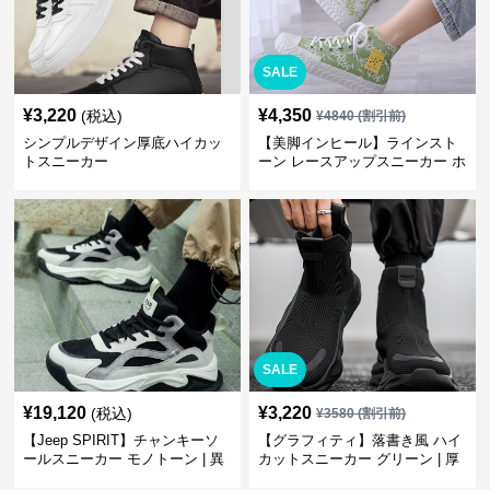
SALE
¥
3,220
¥
4,350
(税込)
¥
4840
(割引前)
シンプルデザイン厚底ハイカッ
【美脚インヒール】ラインスト
トスニーカー
ーン レースアップスニーカー ホ
ワイト | 厚底 カジュアル
SALE
¥
19,120
¥
3,220
(税込)
¥
3580
(割引前)
【Jeep SPIRIT】チャンキーソ
【グラフィティ】落書き風 ハイ
ールスニーカー モノトーン | 異
カットスニーカー グリーン | 厚
素材ミックス 厚底
底 キャンバス ストリート