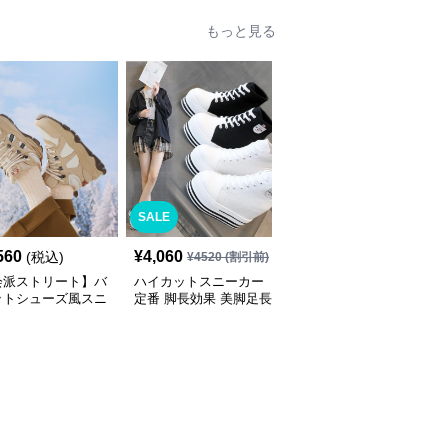
ギザ・チャンキーソール
ストリート・テックウェ
もっと見る
ア
SALE
SALE
560
¥
4,060
¥
5,830
(税込)
¥
4520
(割引前)
¥
6480
(割引前)
会派ストリート】バ
ハイカットスニーカー
ハイカットスニーカー
ットシューズ風スニ
定番 脚長効果 美脚足長
定番 厚底 美脚効果 スタ
 ネイビー×グレー
ボリュームハイカット
イルアップ 歩きやすい
底 メッシュ切替 テッ
厚底 おしゃれ スタイリ
疲れにくい サイドジッ
ザイン
ッシュ きれいめカジュ
プ 履きやすい カジュア
アル 可愛い かわいい
ル 綺麗 おしゃれ