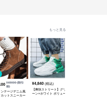
もっと見る
SALE
¥
49000
(割引
¥
4,840
¥
3,220
(税込)
¥
3580
(割引前)
100
前)
【爽快ストリート】グリ
【ハイテク・アーバン】
ィンテージデニム風
ーン×ホワイト ボリュー
ダイヤル式フリーロッ
イカットスニーカー
ムスニーカー | グラデー
ク・ダッドスニーカー
ク | 厚底 異素材コ
ションカラー 厚底 テッ
エクリュ×ダークブラウ
 レオパードアクセ
クデザイン
ン | 多層パネル構造 ギ