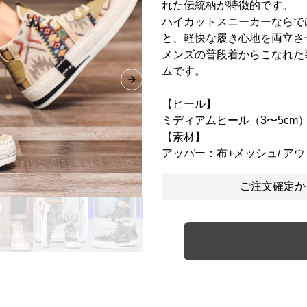
れた伝統柄が特徴的です。
ハイカットスニーカーならで
と、軽快な履き心地を両立さ
メンズの普段着からこなれた
ムです。
Next slide
【ヒール】
ミディアムヒール（3〜5cm
【素材】
アッパー：布+メッシュ/ ア
ご注文確定か