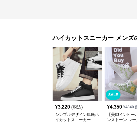
ハイカットスニーカー
メンズ
SALE
¥
3,220
¥
4,350
(税込)
¥
4840
(
シンプルデザイン厚底ハ
【美脚インヒー
イカットスニーカー
ンストーン レー
プスニーカー ホワ
厚底 カジュアル