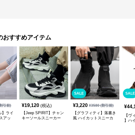
のおすすめアイテム
SALE
SALE
¥
19,120
¥
3,220
(税込)
割引前)
¥
3580
(割引前)
¥
44,
ル】ライ
【Jeep SPIRIT】チャン
【グラフィティ】落書き
【ヴ
スアッ
キーソールスニーカー
風 ハイカットスニーカ
】ハ
イト |
モノトーン | 異素材ミッ
ー グリーン | 厚底 キャ
ブラッ
クス 厚底
ンバス ストリート
ンビ