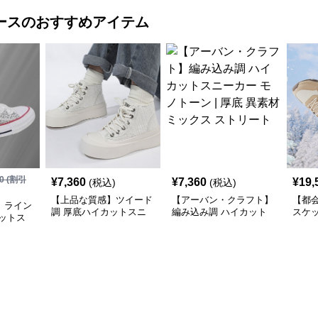
ント
ース
のおすすめアイテム
0
(割引
¥
7,360
¥
7,360
¥
19,
(税込)
(税込)
【上品な質感】ツイード
【アーバン・クラフト】
【都
】ライン
調 厚底ハイカットスニ
編み込み調 ハイカット
スケ
ットス
ーカー ホワイト | プラッ
スニーカー モノトーン |
ーカー
 | キラ
トフォーム 異素材コン
厚底 異素材ミックス ス
| 厚
サテンリ
ビ クラシック
トリート
クデ