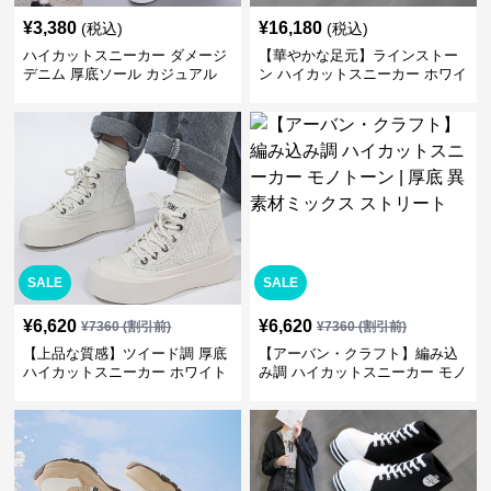
¥
3,380
¥
16,180
(税込)
(税込)
ハイカットスニーカー ダメージ
【華やかな足元】ラインストー
デニム 厚底ソール カジュアル
ン ハイカットスニーカー ホワイ
デイリーコーデ スタイルアップ
ト | キラキラ ビジュー サテンリ
かわいい 学校 日常使い 履きや
ボン
すい
SALE
SALE
¥
6,620
¥
6,620
¥
7360
(割引前)
¥
7360
(割引前)
【上品な質感】ツイード調 厚底
【アーバン・クラフト】編み込
ハイカットスニーカー ホワイト
み調 ハイカットスニーカー モノ
| プラットフォーム 異素材コン
トーン | 厚底 異素材ミックス ス
ビ クラシック
トリート