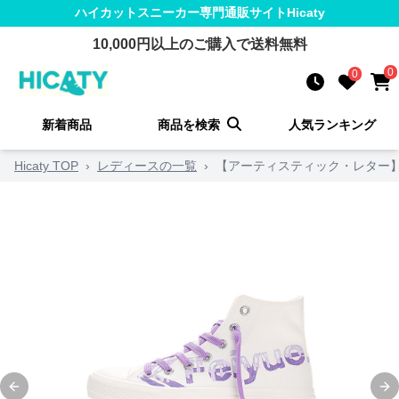
ハイカットスニーカー
専門通販サイト
Hicaty
10,000
円以上のご購入で送料無料
0
0
新着商品
商品を検索
人気ランキング
Hicaty TOP
›
レディースの一覧
›
【アーティスティック・レター】
Previous slide
Ne