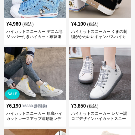
¥
4,960
¥
4,100
(税込)
(税込)
ハイカットスニーカー デニム地
ハイカットスニーカー くまの刺
ジッパー付きハイカット布製運
繍がかわいいキャンバスハイカ
動靴
ット靴
SALE
¥
6,190
¥
3,850
(税込)
¥
6880
(割引前)
ハイカットスニーカー 厚底ハイ
ハイカットスニーカー レザー調
カットレースアップ運動靴レデ
ロゴデザインハイカットスニー
ィース
カー