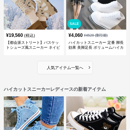
SALE
¥
19,560
¥
4,060
(税込)
¥
4520
(割引前)
【都会派ストリート】バスケッ
ハイカットスニーカー 定番 脚長
トシューズ風スニーカー ネイビ
効果 美脚足長 ボリュームハイカ
ー×グレー | 厚底 メッシュ切替
ット 厚底 おしゃれ スタイリッ
テックデザイン
シュ きれいめカジュアル 可愛い
かわいい
›
人気アイテム一覧へ
ハイカットスニーカーレディースの新着アイテム