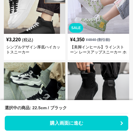
SALE
¥
3,220
¥
4,350
(税込)
¥
4840
(割引前)
シンプルデザイン厚底ハイカッ
【美脚インヒール】ラインスト
トスニーカー
ーン レースアップスニーカー ホ
ワイト | 厚底 カジュアル
選択中の商品: 22.5cm / ブラック
選択中の商品: 22.5cm / ブラック
SALE
¥
19,120
¥
3,220
(税込)
¥
3580
(割引前)
購入画面に進む
購入画面に進む
【Jeep SPIRIT】チャンキーソ
【グラフィティ】落書き風 ハイ
ールスニーカー モノトーン | 異
カットスニーカー グリーン | 厚