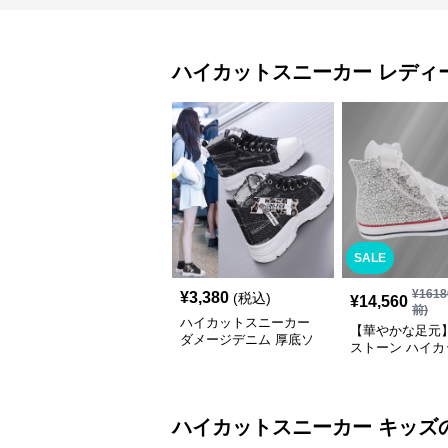
ハイカットスニーカー
レディ
SALE
¥
1618
¥
3,380
(税込)
¥
14,560
前)
ハイカットスニーカー
【華やかな足元
ダメージデニム 厚底ソ
ストーン ハイカ
ール カジュアル デイリ
ニーカー ホワイト
ーコーデ スタイルアッ
キラ ビジュー 
プ かわいい 学校 日常使
ボン
い 履きやすい
ハイカットスニーカー
キッズ