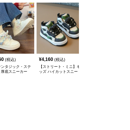
60
¥
4,160
¥
3,260
(税込)
(税込)
(税込)
ァンタジック・ステ
【ストリート・ミニ】キ
ハイカットスニーカー
】厚底スニーカー
ッズ ハイカットスニー
星型デザイン厚底ハイカ
ト×パステル | 3D
カー ブラック×グリーン
ットキッズシューズ
フライアクセント
| チャンキーシューレー
ンキーシューレース
ス 厚底 タフデザイン
リー