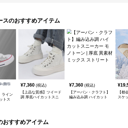
ース
のおすすめアイテム
0
(割引
¥
7,360
¥
7,360
¥
19,
(税込)
(税込)
【上品な質感】ツイード
【アーバン・クラフト】
【都
】ライン
調 厚底ハイカットスニ
編み込み調 ハイカット
スケ
ットス
ーカー ホワイト | プラッ
スニーカー モノトーン |
ーカー
 | キラ
トフォーム 異素材コン
厚底 異素材ミックス ス
| 厚
サテンリ
ビ クラシック
トリート
クデ
のおすすめアイテム