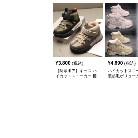
¥
3,800
¥
4,690
(税込)
(税込)
【防寒ボア】キッズ ハ
ハイカットスニ
イカットスニーカー 撥
裏起毛ボリュー
水 | ベルクロ 厚底 滑り
ハイカットスニ
止め 通学 アウトドア