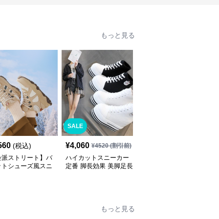
もっと見る
SALE
SALE
560
¥
4,060
¥
5,830
(税込)
¥
4520
(割引前)
¥
6480
(割引前)
会派ストリート】バ
ハイカットスニーカー
ハイカットスニーカー
ットシューズ風スニ
定番 脚長効果 美脚足長
定番 厚底 美脚効果 スタ
 ネイビー×グレー
ボリュームハイカット
イルアップ 歩きやすい
底 メッシュ切替 テッ
厚底 おしゃれ スタイリ
疲れにくい サイドジッ
ザイン
ッシュ きれいめカジュ
プ 履きやすい カジュア
アル 可愛い かわいい
ル 綺麗 おしゃれ
もっと見る