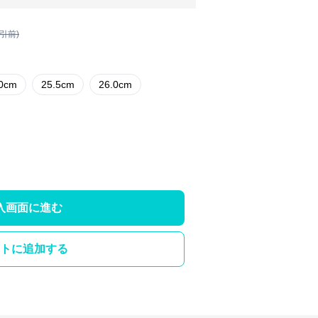
割引前)
.0cm
25.5cm
26.0cm
入画面に進む
トに追加する