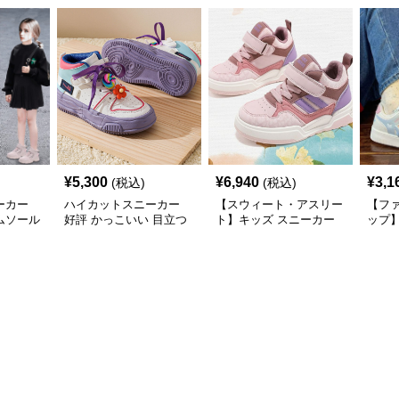
¥
5,300
¥
6,940
¥
3,1
(税込)
(税込)
ーカー
ハイカットスニーカー
【スウィート・アスリー
【フ
ムソール
好評 かっこいい 目立つ
ト】キッズ スニーカー
ップ
ーカー
遊び心 おしゃれ スタイ
ピンク×パープル | ベル
ホワイ
リッシュ オールシーズ
クロ仕様 厚底 クッショ
バタ
ン すべりにくい 快適歩
ンソール ガールズ
チャ
行 グリップ力
ガー